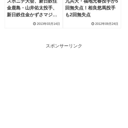
スポニチ大会、新日鉄住
九共大・福地元春投手が5
金鹿島・山井佑太投手、
回無失点！相良悠馬投手
新日鉄住金かずさマジッ
も2回無失点
ク・相良悠馬投手が好投
2013年03月14日
2012年09月24日
など
スポンサーリンク