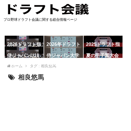
プロ野球ドラフト会議に関する総合情報ページ
2026ドラフト指
2026年ドラフト
2025ドラフト指
名予想
候補
名一覧
侍ジャパンU18
侍ジャパン大学
夏の甲子園大会
代表
代表
ホーム
タグ : 相良悠馬
相良悠馬