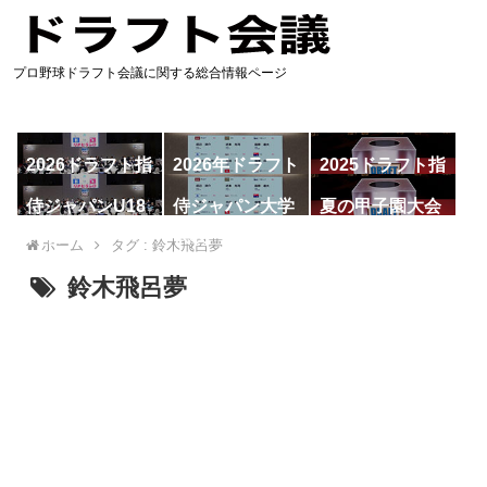
プロ野球ドラフト会議に関する総合情報ページ
2026ドラフト指
2026年ドラフト
2025ドラフト指
名予想
候補
名一覧
侍ジャパンU18
侍ジャパン大学
夏の甲子園大会
代表
代表
ホーム
タグ : 鈴木飛呂夢
鈴木飛呂夢