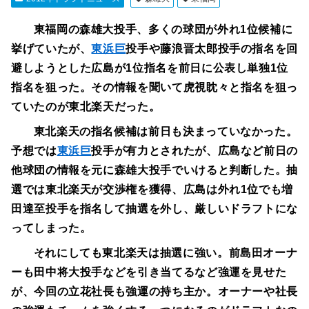
東福岡の森雄大投手、多くの球団が外れ1位候補に
挙げていたが、
東浜巨
投手や藤浪晋太郎投手の指名を回
避しようとした広島が1位指名を前日に公表し単独1位
指名を狙った。その情報を聞いて虎視眈々と指名を狙っ
ていたのが東北楽天だった。
東北楽天の指名候補は前日も決まっていなかった。
予想では
東浜巨
投手が有力とされたが、広島など前日の
他球団の情報を元に森雄大投手でいけると判断した。抽
選では東北楽天が交渉権を獲得、広島は外れ1位でも増
田達至投手を指名して抽選を外し、厳しいドラフトにな
ってしまった。
それにしても東北楽天は抽選に強い。前島田オーナ
ーも田中将大投手などを引き当てるなど強運を見せた
が、今回の立花社長も強運の持ち主か。オーナーや社長