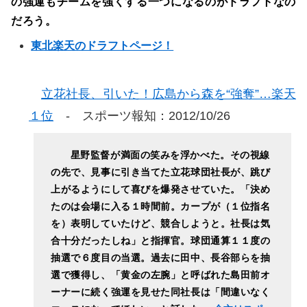
の強運もチームを強くする一つになるのがドラフトなの
だろう。
東北楽天のドラフトページ！
立花社長、引いた！広島から森を“強奪”…楽天
１位
- スポーツ報知：2012/10/26
星野監督が満面の笑みを浮かべた。その視線
の先で、見事に引き当てた立花球団社長が、跳び
上がるようにして喜びを爆発させていた。「決め
たのは会場に入る１時間前。カープが（１位指名
を）表明していたけど、競合しようと。社長は気
合十分だったしね」と指揮官。球団通算１１度の
抽選で６度目の当選。過去に田中、長谷部らを抽
選で獲得し、「黄金の左腕」と呼ばれた島田前オ
ーナーに続く強運を見せた同社長は「間違いなく