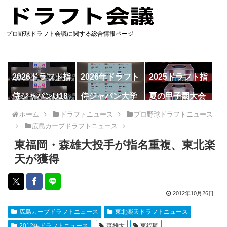
プロ野球ドラフト会議に関する総合情報ページ
2026ドラフト指
2026年ドラフト
2025ドラフト指
名予想
候補
名一覧
侍ジャパンU18
侍ジャパン大学
夏の甲子園大会
代表
代表
ホーム
ドラフトニュース
プロ野球ドラフトニュース
広島カープドラフトニュース
東福岡・森雄大投手が指名重複、東北楽
天が獲得
2012年10月26日
広島カープドラフトニュース
東北楽天ドラフトニュース
2012年ドラフトニュース
森雄大
東福岡