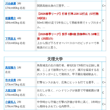
川合錬磨
3年
関西高校出身の三塁手。…
C+
174cm80kg 右右
【2026春季リーグ】打者 打率.228 12打点（57打数
後藤耀介
4年
18試合）
C
164cm63kg 右右
50m5.9秒の足で1年生にして県岐阜商でトップのタイ
ム。…
【2026春季リーグ】投手 0勝0敗 防御率0.71 18奪三
下岡皇太
4年
振（25回1/3）
C
172cm81kg 右右
上から投げ下ろすオーバースローのピッチャーで本
格派のだと思う。
天理大学
鳥取城北の左の強打者。春5試合で8長打を記録し覚
高垣颯斗
1年
醒。ここまで故障がちだったが、瀬川を猛追する左
C
左左
のスラッガーとして期待大。甲子園出場経験あり。
市木栄勇
2年
打撃センスがあり、広角にヒットを打てる選手。…
C+
173cm73kg 右左
大舘太陽
2年
出だしが良く、ハンドリングが抜群で守備範囲が凄
C
170cm62kg 右左
く広い。…
小森拓人
2年
中学時から守備と打撃の評価が非常に高く、1年時か
C+
178cm78kg 右左
ら期待をされている内野手。…