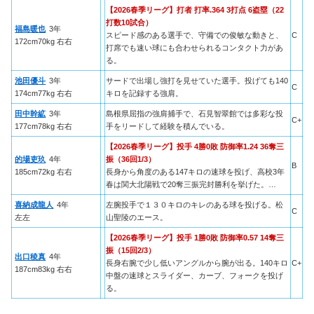
【2026春季リーグ】打者 打率.364 3打点 6盗塁（22
打数10試合）
福島暖也
3年
スピード感のある選手で、守備での俊敏な動きと、
C
172cm70kg 右右
打席でも速い球にも合わせられるコンタクト力があ
る。
池田優斗
3年
サードで出場し強打を見せていた選手。投げても140
C
174cm77kg 右右
キロを記録する強肩。
田中幹絋
3年
島根県屈指の強肩捕手で、石見智翠館では多彩な投
C+
177cm78kg 右右
手をリードして経験を積んでいる。
【2026春季リーグ】投手 4勝0敗 防御率1.24 36奪三
的場吏玖
4年
振（36回1/3）
B
185cm72kg 右右
長身から角度のある147キロの速球を投げ、高校3年
春は関大北陽戦で20奪三振完封勝利を挙げた。…
喜納成龍人
4年
左腕投手で１３０キロのキレのある球を投げる。松
C
左左
山聖陵のエース。
【2026春季リーグ】投手 1勝0敗 防御率0.57 14奪三
振（15回2/3）
出口稜真
4年
長身右腕で少し低いアングルから腕が出る。140キロ
C+
187cm83kg 右右
中盤の速球とスライダー、カーブ、フォークを投げ
る。