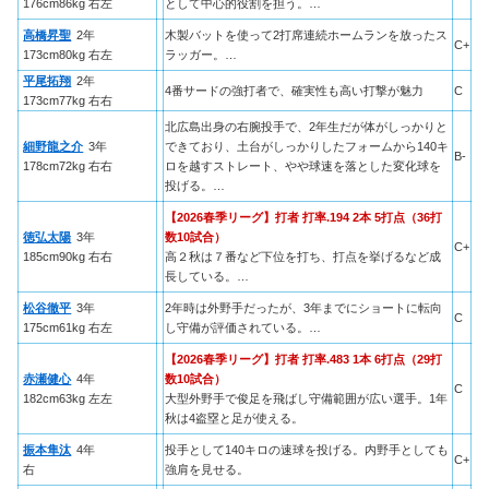
176cm86kg 右左
として中心的役割を担う。…
高橋昇聖
2年
木製バットを使って2打席連続ホームランを放ったス
C+
173cm80kg 右左
ラッガー。…
平尾拓翔
2年
4番サードの強打者で、確実性も高い打撃が魅力
C
173cm77kg 右右
北広島出身の右腕投手で、2年生だが体がしっかりと
細野龍之介
3年
できており、土台がしっかりしたフォームから140キ
B-
178cm72kg 右右
ロを越すストレート、やや球速を落とした変化球を
投げる。…
【2026春季リーグ】打者 打率.194 2本 5打点（36打
徳弘太陽
3年
数10試合）
C+
185cm90kg 右右
高２秋は７番など下位を打ち、打点を挙げるなど成
長している。…
松谷徹平
3年
2年時は外野手だったが、3年までにショートに転向
C
175cm61kg 右左
し守備が評価されている。…
【2026春季リーグ】打者 打率.483 1本 6打点（29打
赤瀬健心
4年
数10試合）
C
182cm63kg 左左
大型外野手で俊足を飛ばし守備範囲が広い選手。1年
秋は4盗塁と足が使える。
振本隼汰
4年
投手として140キロの速球を投げる。内野手としても
C+
右
強肩を見せる。