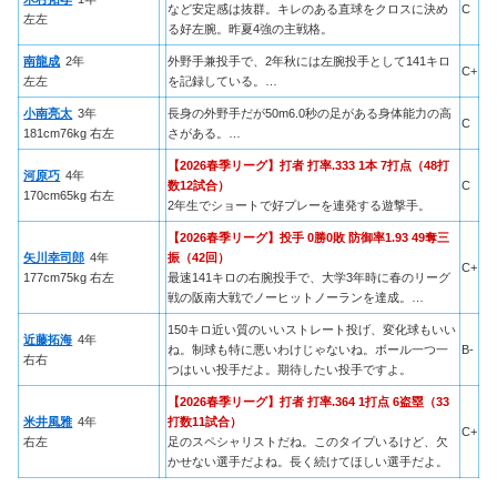
など安定感は抜群。キレのある直球をクロスに決め
C
左左
る好左腕。昨夏4強の主戦格。
南龍成
2年
外野手兼投手で、2年秋には左腕投手として141キロ
C+
左左
を記録している。…
小南亮太
3年
長身の外野手だが50m6.0秒の足がある身体能力の高
C
181cm76kg 右左
さがある。…
【2026春季リーグ】打者 打率.333 1本 7打点（48打
河原巧
4年
数12試合）
C
170cm65kg 右左
2年生でショートで好プレーを連発する遊撃手。
【2026春季リーグ】投手 0勝0敗 防御率1.93 49奪三
矢川幸司郎
4年
振（42回）
C+
177cm75kg 右左
最速141キロの右腕投手で、大学3年時に春のリーグ
戦の阪南大戦でノーヒットノーランを達成。…
150キロ近い質のいいストレート投げ、変化球もいい
近藤拓海
4年
ね。制球も特に悪いわけじゃないね。ボール一つ一
B-
右右
つはいい投手だよ。期待したい投手ですよ。
【2026春季リーグ】打者 打率.364 1打点 6盗塁（33
米井風雅
4年
打数11試合）
C+
右左
足のスペシャリストだね。このタイプいるけど、欠
かせない選手だよね。長く続けてほしい選手だよ。