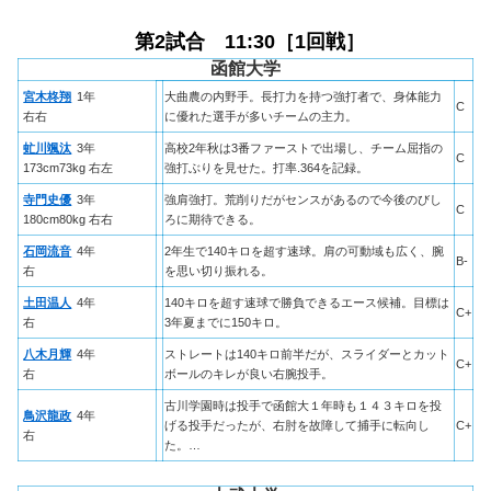
第2試合 11:30［1回戦］
函館大学
宮木柊翔
1年
大曲農の内野手。長打力を持つ強打者で、身体能力
C
右右
に優れた選手が多いチームの主力。
虻川颯汰
3年
高校2年秋は3番ファーストで出場し、チーム屈指の
C
173cm73kg 右左
強打ぶりを見せた。打率.364を記録。
寺門史優
3年
強肩強打。荒削りだがセンスがあるので今後のびし
C
180cm80kg 右右
ろに期待できる。
石岡流音
4年
2年生で140キロを超す速球。肩の可動域も広く、腕
B-
右
を思い切り振れる。
土田温人
4年
140キロを超す速球で勝負できるエース候補。目標は
C+
右
3年夏までに150キロ。
八木月輝
4年
ストレートは140キロ前半だが、スライダーとカット
C+
右
ボールのキレが良い右腕投手。
古川学園時は投手で函館大１年時も１４３キロを投
鳥沢龍政
4年
げる投手だったが、右肘を故障して捕手に転向し
C+
右
た。…