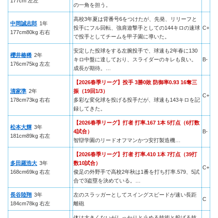
177cm 左左
の一角を担う。
高校3年夏は背番号6をつけたが、先発、リリーフと
中岡誠志郎
1年
投手にフル回転、強肩遊撃手としての144キロの速球
C+
177cm80kg 右右
で投手としてチームを甲子園に導いた。
安定した投球をする左腕投手で、球速も2年春に130
櫻井椿稀
2年
キロ中盤に達しており、スライダーのキレも良い。
B-
176cm75kg 左左
成長が期待。…
【2026春季リーグ】投手 3勝0敗 防御率0.93 16奪三
清家準
2年
振（19回1/3）
C+
178cm73kg 右右
多彩な変化球を投げる投手だが、球速も143キロを記
録してきた。
【2026春季リーグ】打者 打率.167 1本 5打点（6打数
松本大輝
3年
4試合）
B-
181cm89kg 右左
智辯学園のリードオフマンかつ安打製造機…
【2026春季リーグ】打者 打率.410 1本 7打点（39打
多田羅浩大
3年
数10試合）
C+
168cm69kg 右左
俊足の外野手で高校2年秋は1番を打ち打率.579、5試
合で3盗塁を決めている。…
長谷陸翔
3年
左のスラッガーとしてスイングスピードが速い長距
C
184cm78kg 右左
離砲
体は大きくないがしっかりと止める技術と投げる技