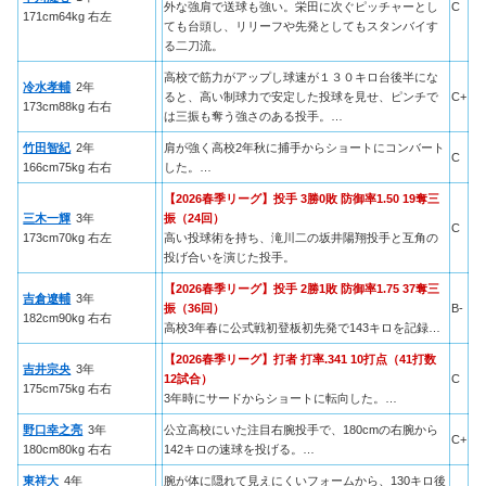
外な強肩で送球も強い。栄田に次ぐピッチャーとし
C
171cm64kg 右左
ても台頭し、リリーフや先発としてもスタンバイす
る二刀流。
高校で筋力がアップし球速が１３０キロ台後半にな
冷水孝輔
2年
ると、高い制球力で安定した投球を見せ、ピンチで
C+
173cm88kg 右右
は三振も奪う強さのある投手。…
竹田智紀
2年
肩が強く高校2年秋に捕手からショートにコンバート
C
166cm75kg 右右
した。…
【2026春季リーグ】投手 3勝0敗 防御率1.50 19奪三
三木一輝
3年
振（24回）
C
173cm70kg 右左
高い投球術を持ち、滝川二の坂井陽翔投手と互角の
投げ合いを演じた投手。
【2026春季リーグ】投手 2勝1敗 防御率1.75 37奪三
吉倉遼輔
3年
振（36回）
B-
182cm90kg 右右
高校3年春に公式戦初登板初先発で143キロを記録…
【2026春季リーグ】打者 打率.341 10打点（41打数
吉井宗央
3年
12試合）
C
175cm75kg 右右
3年時にサードからショートに転向した。…
野口幸之亮
3年
公立高校にいた注目右腕投手で、180cmの右腕から
C+
180cm80kg 右右
142キロの速球を投げる。…
東祥大
4年
腕が体に隠れて見えにくいフォームから、130キロ後