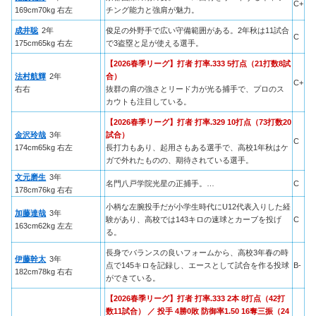
C+
169cm70kg 右左
チング能力と強肩が魅力。
成井聡
2年
俊足の外野手で広い守備範囲がある。2年秋は11試合
C
175cm65kg 右左
で3盗塁と足が使える選手。
【2026春季リーグ】打者 打率.333 5打点（21打数8試
法村航輝
2年
合）
C+
右右
抜群の肩の強さとリード力が光る捕手で、プロのス
カウトも注目している。
【2026春季リーグ】打者 打率.329 10打点（73打数20
金沢玲哉
3年
試合）
C
174cm65kg 右左
長打力もあり、起用さもある選手で、高校1年秋はケ
ガで外れたものの、期待されている選手。
文元磨生
3年
名門八戸学院光星の正捕手。…
C
178cm76kg 右右
小柄な左腕投手だが小学生時代にU12代表入りした経
加藤達哉
3年
験があり、高校では143キロの速球とカーブを投げ
C
163cm62kg 左左
る。
長身でバランスの良いフォームから、高校3年春の時
伊藤幹太
3年
点で145キロを記録し、エースとして試合を作る投球
B-
182cm78kg 右右
ができている。
【2026春季リーグ】打者 打率.333 2本 8打点（42打
数11試合） ／ 投手 4勝0敗 防御率1.50 16奪三振（24