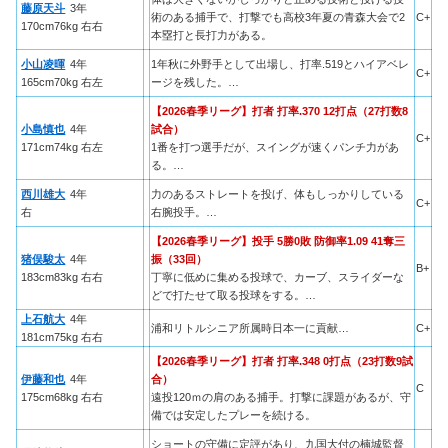
藤原天斗
3年
術のある捕手で、打撃でも高校3年夏の青森大会で2
C+
170cm76kg 右右
本塁打と長打力がある。
小山凌暉
4年
1年秋に外野手として出場し、打率.519とハイアベレ
C+
165cm70kg 右左
ージを残した。…
【2026春季リーグ】打者 打率.370 12打点（27打数8
小島慎也
4年
試合）
C+
171cm74kg 右左
1番を打つ選手だが、スイングが速くパンチ力があ
る。…
西川雄大
4年
力のあるストレートを投げ、体もしっかりしている
C+
右
右腕投手。…
【2026春季リーグ】投手 5勝0敗 防御率1.09 41奪三
猪俣駿太
4年
振（33回）
B+
183cm83kg 右右
丁寧に低めに集める投球で、カーブ、スライダーな
どで打たせて取る投球をする。…
上石航大
4年
浦和リトルシニア所属時日本一に貢献…
C+
181cm75kg 右右
【2026春季リーグ】打者 打率.348 0打点（23打数9試
伊藤和也
4年
合）
C
175cm68kg 右右
遠投120ｍの肩のある捕手。打撃に課題があるが、守
備では安定したプレーを続ける。
ショートの守備に定評があり、九国大付の楠城監督