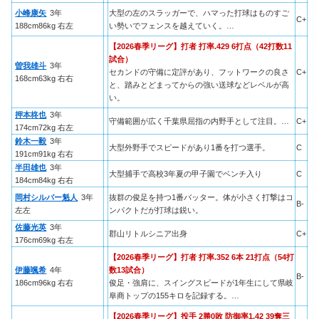
小峰康矢
3年
大型の左のスラッガーで、ハマった打球はものすご
C+
188cm86kg 右左
い勢いでフェンスを越えていく。…
【2026春季リーグ】打者 打率.429 6打点（42打数11
試合）
曽我雄斗
3年
セカンドの守備に定評があり、フットワークの良さ
C+
168cm63kg 右右
と、踏みとどまってからの強い送球などレベルが高
い。
押本柊也
3年
守備範囲が広く千葉県屈指の内野手として注目。…
C+
174cm72kg 右左
鈴木一毅
3年
大型外野手でスピードがあり1番を打つ選手。
C
191cm91kg 右右
半田雄也
3年
大型捕手で高校3年夏の甲子園でベンチ入り
C
184cm84kg 右右
岡村シルバー魁人
3年
抜群の俊足を持つ1番バッター。体が小さく打撃はコ
B-
左左
ンパクトだが打球は鋭い。
佐藤光英
3年
郡山リトルシニア出身
C+
176cm69kg 右左
【2026春季リーグ】打者 打率.352 6本 21打点（54打
伊藤颯希
4年
数13試合）
B-
186cm96kg 右右
俊足・強肩に、スイングスピードが1年生にして県岐
阜商トップの155キロを記録する。…
【2026春季リーグ】投手 2勝0敗 防御率1.42 39奪三