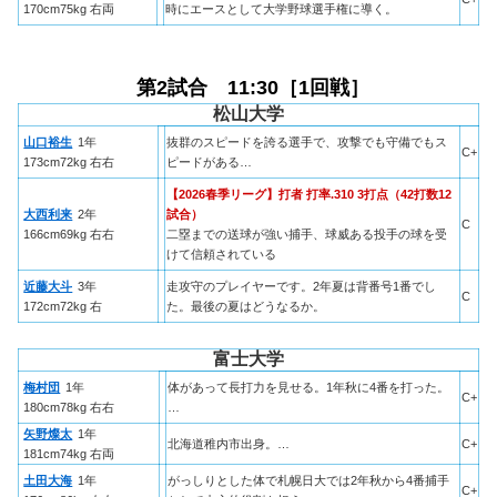
170cm75kg 右両
時にエースとして大学野球選手権に導く。
第2試合 11:30［1回戦］
松山大学
山口裕生
1年
抜群のスピードを誇る選手で、攻撃でも守備でもス
C+
173cm72kg 右右
ピードがある…
【2026春季リーグ】打者 打率.310 3打点（42打数12
大西利来
2年
試合）
C
166cm69kg 右右
二塁までの送球が強い捕手、球威ある投手の球を受
けて信頼されている
近藤大斗
3年
走攻守のプレイヤーです。2年夏は背番号1番でし
C
172cm72kg 右
た。最後の夏はどうなるか。
富士大学
梅村団
1年
体があって長打力を見せる。1年秋に4番を打った。
C+
180cm78kg 右右
…
矢野燦太
1年
北海道稚内市出身。…
C+
181cm74kg 右両
土田大海
1年
がっしりとした体で札幌日大では2年秋から4番捕手
C+