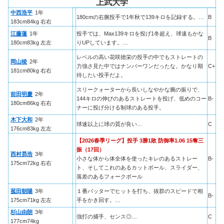
上武大学
中西浩平
1年
180cmの右腕投手で1年秋で139キロを記録する。…
B
183cm84kg 右右
江藤蓮
1年
投手では、Max139キロを投げ1冬超え、球速もかな
B
180cm83kg 左左
りUPしています。…
レベルの高い花咲徳栄の投手の中でもストレートの
岡山稜
2年
力強さ見た中ではナンバーワンだったな。かなり期
C+
181cm80kg 右右
待したい投手だよ。
スリークォーターから長いしなやかな腕の振りで、
前田明慶
2年
144キロの伸びのあるストレートを投げ、低めのコー
B-
180cm86kg 右右
ナーに投げ分ける制球のある投手。
木下大和
2年
球速以上に球の質が良い…
C
176cm83kg 左左
【2026春季リーグ】投手 3勝1敗 防御率1.06 15奪三
振（17回）
西村昴浩
3年
小さな体から体全体を使ったキレのあるストレー
B-
175cm72kg 右右
ト、そしてこれのあるカットボール、スライダー、
落差のあるフォークボール
菰田朝陽
3年
１番バッターでヒットを打ち、抜群のスピードで相
B-
175cm71kg 左左
手をかき回す。…
杉山由朗
3年
強打の捕手、センス◎…
C
177cm74kg