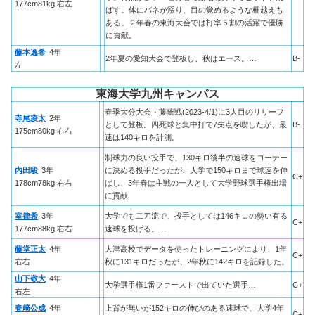
177cm81kg 右左
ばす。体にバネが漲り、目の覚めるような柵越えも
ある。２年春の東海大会では打率５割の活躍で優勝
に貢献。
藤本逸希
4年
2年夏の愛知大会で登板し、秋はエース。…
B-
左
東海大学九州キャンパス
春季大分大会・藤蔭戦(2023-4/1)に3人目のリリーフ
寺尾凌太
2年
として登板。四死球と集中打で7失点を喫したが、最
B-
175cm80kg 右右
速は140キロを計測。
制球力の良い投手で、130キロ後半の速球をコーナー
内田駿
3年
に決める投手だったが、大学で150キロまで球速を伸
C+
178cm78kg 右右
ばし、3年春は主戦の一人として大学野球選手権出場
に貢献
室律希
3年
大学でも二刀流で、投手としては146キロの勢い有る
C+
177cm88kg 右右
速球を投げる。…
藤堂正太
4年
大津高校でデータを使ったトレーニングにより、1年
C+
右右
秋に131キロだったが、2年秋に142キロを記録した。
山下敬大
4年
大学選手権1番ファーストで出ていた選手…
C+
右左
春﨑公成
4年
上背が無いが152キロの伸びのある速球で、大学4年
C+