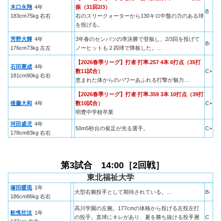
木口永翔
4年
振（31回2/3）
B
183cm75kg 右右
右のスリークォーターから130キロ中盤の力のある球
を投げる。
芳野大輝
4年
3年春のセンバツの準決勝で登板し、2/3回を投げて
B-
176cm73kg 左左
ノーヒットも２四球で降板した。…
【2026春季リーグ】打者 打率.257 4本 6打点（35打
石田憲成
4年
数11試合）
C+
181cm90kg 右右
恵まれた体からのパワーあふれる打撃が魅力…
【2026春季リーグ】打者 打率.359 3本 10打点（39打
後藤大和
4年
数10試合）
C+
明豊中学校卒業
河田盛児
4年
50m5秒台の俊足が光る選手。
C+
178cm83kg 右右
第3試合 14:00［2回戦］
東北福祉大学
塚田暖琉
1年
大型右腕投手として期待されている。…
B-
186cm86kg 右右
高川学園の左腕。177cmの体格から投げる左投左打
舩曵壮汰
1年
の投手。直球にキレがあり、夏を勝ち抜ける投手層
C