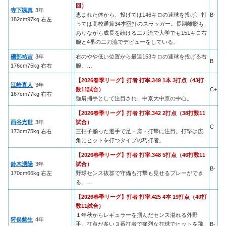
回）
寺下颯真
3年
恵まれた体から、投げては146キロの速球を投げ、打
B-
182cm97kg 右左
っては高校通算34本塁打のスラッガー。長期離脱も
ありながら成長を続ける二刀流で大学でも151キロ右
腕と4番の二刀流でデビューをしている。
磯部祐吉
3年
右のやや低い位置から最速153キロの速球を投げる右
B
176cm75kg 右右
腕。…
【2026春季リーグ】打者 打率.349 1本 3打点（43打
江崎直人
3年
数11試合）
C+
167cm77kg 右右
強肩捕手として注目され、中京大中京の中心。
【2026春季リーグ】打者 打率.342 2打点（38打数11
西谷光世
3年
試合）
C
173cm75kg 右右
三拍子揃った選手で足・肩・打撃に注目。打撃は広
角にヒットを打つタイプの巧打者。
【2026春季リーグ】打者 打率.348 5打点（46打数11
鈴木湧陽
3年
試合）
B-
170cm66kg 右左
野球センス抜群で守備も打撃も見せるプレーができ
る。…
【2026春季リーグ】打者 打率.425 4本 19打点（40打
数11試合）
１年秋からレギュラーを掴んだセンス溢れる外野
狩俣藍生
4年
手。打点が多い３番打者で痛烈な打球でヒットを飛
B-