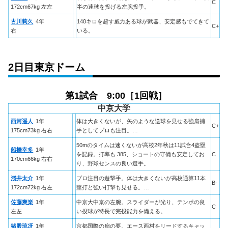
C
172cm67kg 左左
半の速球を投げる左腕投手。
古川莉久
4年
140キロを超す威力ある球が武器、安定感もでてきて
C+
右
いる。
2日目東京ドーム
第1試合 9:00［1回戦］
中京大学
西河遥人
1年
体は大きくないが、矢のような送球を見せる強肩捕
C+
175cm73kg 右右
手としてプロも注目。…
50mのタイムは速くないが高校2年秋は11試合4盗塁
船橋幸多
1年
を記録。打率も.385、ショートの守備も安定してお
C
170cm66kg 右右
り、野球センスの良い選手。
淺井太介
1年
プロ注目の遊撃手。体は大きくないが高校通算11本
B-
172cm72kg 右左
塁打と強い打撃も見せる。…
佐藤爽楽
1年
中京大中京の左腕。スライダーが光り、テンポの良
C
左左
い投球が特長で完投能力を備える。
猪股琉冴
1年
京都国際の扇の要。エース西村をリードするキャッ