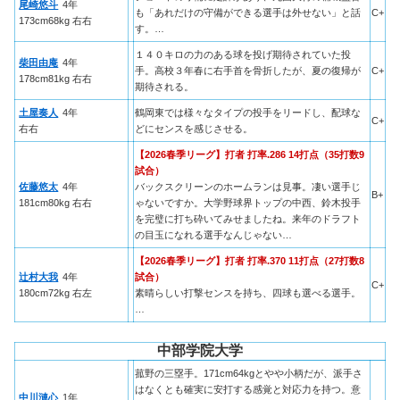
尾崎悠斗
4年
も「あれだけの守備ができる選手は外せない」と話
C+
173cm68kg 右右
す。…
１４０キロの力のある球を投げ期待されていた投
柴田由庵
4年
手。高校３年春に右手首を骨折したが、夏の復帰が
C+
178cm81kg 右右
期待される。
土屋奏人
4年
鶴岡東では様々なタイプの投手をリードし、配球な
C+
右右
どにセンスを感じさせる。
【2026春季リーグ】打者 打率.286 14打点（35打数9
試合）
佐藤悠太
4年
バックスクリーンのホームランは見事。凄い選手じ
B+
181cm80kg 右右
ゃないですか。大学野球界トップの中西、鈴木投手
を完璧に打ち砕いてみせましたね。来年のドラフト
の目玉になれる選手なんじゃない…
【2026春季リーグ】打者 打率.370 11打点（27打数8
辻村大我
4年
試合）
C+
180cm72kg 右左
素晴らしい打撃センスを持ち、四球も選べる選手。
…
中部学院大学
菰野の三塁手。171cm64kgとやや小柄だが、派手さ
はなくとも確実に安打する感覚と対応力を持つ。意
中川漣心
1年