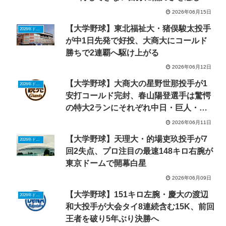
た」
2026年06月15日
【大学野球】東北福祉大・猪俣駿太投手
2026年ドラフトニュース
が中1日先発で好投、大商大にコールド
勝ちで2連覇へ駆け上がる
2026年06月12日
【大学野球】大商大の星野世那投手が1
2026年ドラフトニュース
安打コールド完封、春山陽登選手は驚愕
の特大2ランにそれぞれ中日・巨人・ロ
ッテなど評価
2026年06月11日
【大学野球】天理大・的場吏玖投手が7
2026年ドラフトニュース
回2失点、プロ注目の最速148キロ右腕が
東京ドームで開幕白星
2026年06月09日
【大学野球】151キロ左腕・慶大の渡辺
2026年ドラフトニュース
和大投手が大会タイ8連続含む15K、前回
王者を破り5年ぶり決勝へ