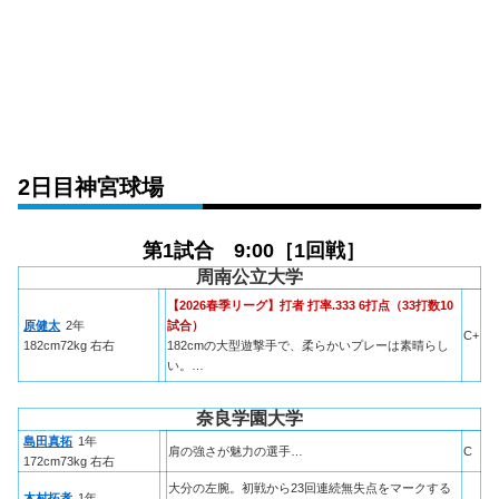
2日目神宮球場
第1試合 9:00［1回戦］
周南公立大学
【2026春季リーグ】打者 打率.333 6打点（33打数10
原健太
2年
試合）
C+
182cm72kg 右右
182cmの大型遊撃手で、柔らかいプレーは素晴らし
い。…
奈良学園大学
島田真拓
1年
肩の強さが魅力の選手…
C
172cm73kg 右右
大分の左腕。初戦から23回連続無失点をマークする
木村拓孝
1年