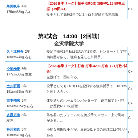
【2026春季リーグ】投手 0勝0敗 防御率1.13 59奪三
角田楓斗
4年
振（39回2/3）
B+
175cm68kg 右右
投手として高校2年で142キロを記録する速球派…
第3試合 14:00［2回戦］
金沢学院大学
久々江翔吾
2年
俊足で高校2年秋は8試合で2盗塁、センターとして守
C
180cm74kg 右右
備範囲が広く、強肩も見せる外野手。
【2026春季リーグ】打者 打率.429 6打点（21打数7試
今岡歩夢
3年
合）
C+
177cm80kg 左左
左投げで一塁を守る。…
土井研照
3年
投手としても140キロを記録する強肩捕手で、181cm
C+
181cm83kg 右右
と体も大きい。
吉本翔麿
3年
体型通りのホームランバッターで、遊学館でもパワ
C+
185cm115kg 右右
ーは歴代NO.1の評価
多原拓海
3年
落ち着いたフォームの左腕投手でマウンド上で風格
C
左左
がある。…
笹川和真
3年
小柄な右腕投手だが、最速141キロの速球には伸びが
C
168cm70kg 右右
ある。…