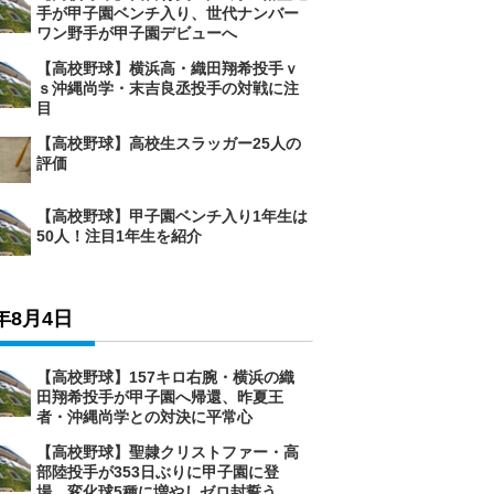
手が甲子園ベンチ入り、世代ナンバー
ワン野手が甲子園デビューへ
【高校野球】横浜高・織田翔希投手ｖ
ｓ沖縄尚学・末吉良丞投手の対戦に注
目
【高校野球】高校生スラッガー25人の
評価
【高校野球】甲子園ベンチ入り1年生は
50人！注目1年生を紹介
6年8月4日
【高校野球】157キロ右腕・横浜の織
田翔希投手が甲子園へ帰還、昨夏王
者・沖縄尚学との対決に平常心
【高校野球】聖隷クリストファー・高
部陸投手が353日ぶりに甲子園に登
場、変化球5種に増やしゼロ封誓う