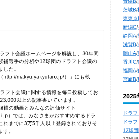
青森B
/
茨城B
/
東東京
新潟C
/
静岡A
/
滋賀B
/
岡山A
/
ドラフト会議ホームページを解説し、30年間
候補選手の分析や12球団のドラフト会議の
香川C
/
ました。
福岡A
/
://makyu.yakyutaro.jp/）」にも執
宮崎B
/
ドラフト会議に関する情報を毎日投稿してお
202
で23,000以上の記事書いています。
候補の動画とみんなの評価サイト
ドラフ
t-kaigi.jp）では、みなさまがおすすめするドラ
ドラフ
これまでに3万5千人以上登録されておりそ
12球
ます。