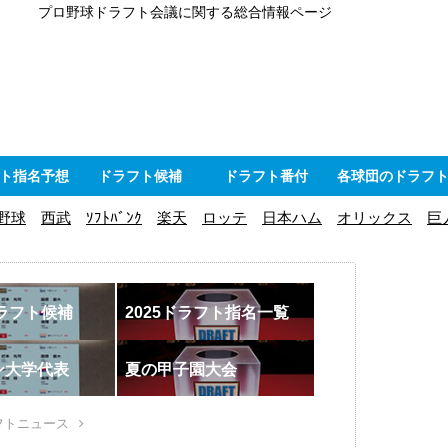
プロ野球ドラフト会議に関する総合情報ページ
ト指名予想
ドラフト候補
ドラフト番付
各球団のドラフ
野球
西武
ｿﾌﾄﾊﾞﾝｸ
楽天
ロッテ
日本ハム
オリックス
巨
ドラフト候補
2025ドラフト指名一覧
ン大学代表
夏の甲子園大会
フトニュース