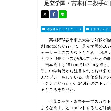
足立学園・吉本祥二投手に日
高校野球ドラフトニュース
千葉ロッテドラ
高校野球春季東京大会で熱戦が繰
創価の試合が行われ、足立学園の18
ャーリーグのスカウトも含め、14球
カウト部長クラスが訪れていたとの事
吉本投手は187cmで147kmを投
手。中学時代から注目されており多く
んでプレーをしている。創価高校との
ッチングだったが、146kmのストレ
るところを見せた。
千葉ロッテ・永野チーフスカウト
ような投手」とコメントするなど評