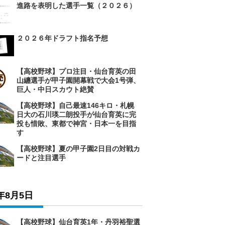
進路を表明した選手一覧（２０２６）
２０２６年ドラフト指名予想
【高校野球】プロ注目・仙台育英の田
山纏選手が甲子園開幕戦で大会1号弾、
巨人・中日スカウト絶賛
【高校野球】自己最速146キロ・札幌
日大の石川瑛二朗投手が仙台育英に完
投も惜敗、東都で神宮・日本一を目指
す
【高校野球】夏の甲子園2日目の対戦カ
ードと注目選手
6年8月5日
【高校野球】仙台育英1年・丹羽裕聖選