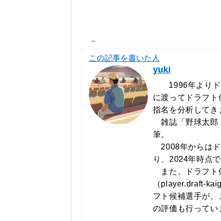
－
この記事を書いた人
yuki
1996年より
に渡ってドラフト
指名を分析してき
雑誌「野球太郎（http
筆。
2008年からは
り、2024年時点
また、ドラフト
（player.draf
フト候補選手が、
の評価も行ってい