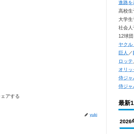
進路を
高校
大学
社会
12球団
ヤクル
巨人
／
ロッテ
オリッ
侍ジャ
侍ジャ
シェアする
最新
yuki
202