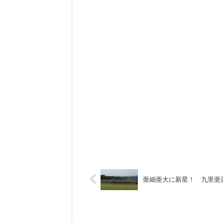
亜細亜大に新星！ 九里亜