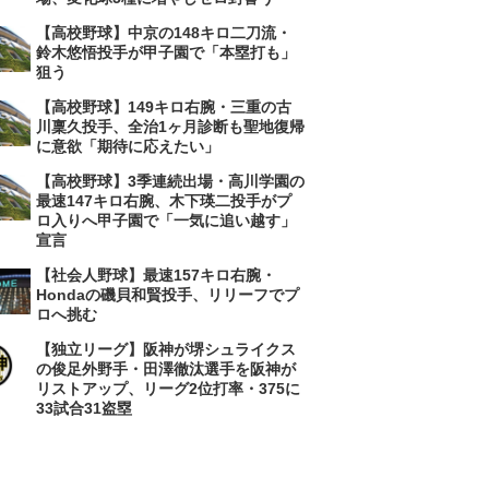
【高校野球】中京の148キロ二刀流・
鈴木悠悟投手が甲子園で「本塁打も」
狙う
【高校野球】149キロ右腕・三重の古
川稟久投手、全治1ヶ月診断も聖地復帰
に意欲「期待に応えたい」
【高校野球】3季連続出場・高川学園の
最速147キロ右腕、木下瑛二投手がプ
ロ入りへ甲子園で「一気に追い越す」
宣言
【社会人野球】最速157キロ右腕・
Hondaの磯貝和賢投手、リリーフでプ
ロへ挑む
【独立リーグ】阪神が堺シュライクス
の俊足外野手・田澤徹汰選手を阪神が
リストアップ、リーグ2位打率・375に
33試合31盗塁