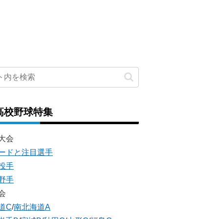
高校野球特集
大会
ードと注目選手
投手
野手
会
道C
/
南北海道A