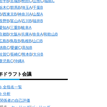
岩手B
/
宮城B
/
秋田C
/
山形C
/
福島C
栃木C
/
群馬B
/
埼玉A
/
千葉B
B
/
西東京B
/
神奈川A
/
山梨A
長野B
/
富山A
/
石川B
/
福井B
愛知A
/
三重B
/
岐阜A
京都B
/
大阪A
/
兵庫A
/
奈良A
/
和歌山B
広島B
/
鳥取B
/
島根B
/
山口B
徳島C
/
愛媛C
/
高知B
佐賀C
/
長崎C
/
熊本B
/
大分B
鹿児島C
/
沖縄A
5年ドラフト会議
ト全指名一覧
ト分析
団関係者の自己評価