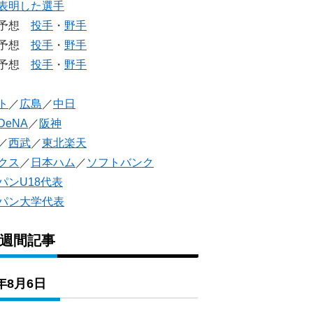
表明した選手
生予想
投手
・
野手
生予想
投手
・
野手
人予想
投手
・
野手
ト
／
広島
／
中日
DeNA
／
阪神
／
西武
／
東北楽天
クス
／
日本ハム
／
ソフトバンク
パンU18代表
パン大学代表
1週間記事
6年8月6日