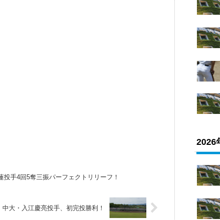
202
蓮投手4回5奪三振パーフェクトリリーフ！
中大・入江慶亮投手、初完投勝利！