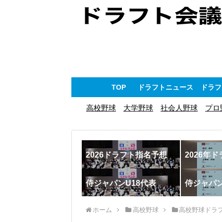
TOP
ドラフトニュース
ドラフ
高校野球
大学野球
社会人野球
プロ
2026ドラフト指名予想
2026年
侍ジャパンU18代表
侍ジャパ
ホーム
高校野球
高校野球ドラ