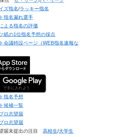
団採点
セ・リーグ
/
パ・リーグ
イズ指名
/
ラッキー指名
ト指名漏れ選手
による指名の評価
ツ紙の1位指名予想の採点
ト会議特設ページ（WEB指名速報な
ト指名予想
ト候補一覧
プロ志望届
プロ志望届
志望届未提出の注目
高校生
/
大学生