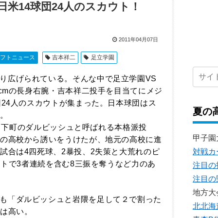
米14球団24人のスカウト！
2011年04月07日
フトニュース
吉本祥二
足立学園
り広げられている。そんな中で足立学園VS
7cmの長身右腕・吉本祥二投手を目当てにメジ
団24人のスカウトが集まった。日本球団はス
夏の
。
げ、下町のダルビッシュと呼ばれる本格派投
甲子園
の高校から誘いをうけたが、地元の高校に進
対戦カ
試合は4四死球、2暴投、2失策と大荒れのピ
ートで3者連続を含む8三振を奪うなど力のあ
注目の
注目の
地方大
も「ダルビッシュと岩隈を足して２で割った
北北海
価は高い。