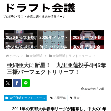
プロ野球ドラフト会議に関する総合情報ページ
2026ドラフト指
2026年ドラフト
2025ドラフト指
名予想
候補
名一覧
侍ジャパンU18
侍ジャパン大学
夏の甲子園大会
代表
代表
ホーム
大学野球
大学野球ドラフトニュース
亜細亜大に新星！ 九里亜蓮投手4回5奪
三振パーフェクトリリーフ！
2011年04月06日
大学野球ドラフトニュース
九里亜蓮
亜大
2011年の東都大学春季リーグが開幕し、中大の1年