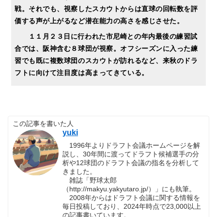
戦。それでも、視察したスカウトからは直球の回転数を評
価する声が上がるなど潜在能力の高さを感じさせた。
１１月２３日に行われた市尼崎との年内最後の練習試
合では、阪神含む８球団が視察。オフシーズンに入った練
習でも既に複数球団のスカウトが訪れるなど、来秋のドラ
フトに向けて注目度は高まってきている。
この記事を書いた人
yuki
1996年よりドラフト会議ホームページを解
説し、30年間に渡ってドラフト候補選手の分
析や12球団のドラフト会議の指名を分析して
きました。
雑誌「野球太郎
（http://makyu.yakyutaro.jp/）」にも執筆。
2008年からはドラフト会議に関する情報を
毎日投稿しており、2024年時点で23,000以上
の記事書いています。