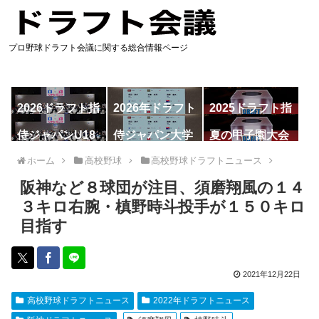
プロ野球ドラフト会議に関する総合情報ページ
2026ドラフト指
2026年ドラフト
2025ドラフト指
名予想
候補
名一覧
侍ジャパンU18
侍ジャパン大学
夏の甲子園大会
代表
代表
ホーム
高校野球
高校野球ドラフトニュース
阪神など８球団が注目、須磨翔風の１４
３キロ右腕・槙野時斗投手が１５０キロ
目指す
2021年12月22日
高校野球ドラフトニュース
2022年ドラフトニュース