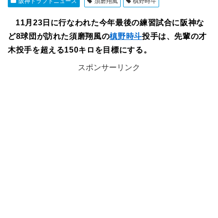
阪神ドラフトニュース
須磨翔風
槙野時斗
11月23日に行なわれた今年最後の練習試合に阪神な
ど8球団が訪れた須磨翔風の
槙野時斗
投手は、先輩の才
木投手を超える150キロを目標にする。
スポンサーリンク