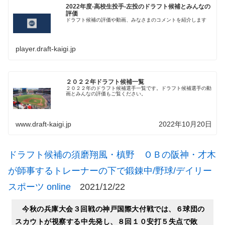
2022年度-高校生投手-左投のドラフト候補とみんなの
評価
ドラフト候補の評価や動画、みなさまのコメントを紹介します
player.draft-kaigi.jp
２０２２年ドラフト候補一覧
２０２２年のドラフト候補選手一覧です。ドラフト候補選手の動
画とみんなの評価もご覧ください。
www.draft-kaigi.jp
2022年10月20日
ドラフト候補の須磨翔風・槙野 ＯＢの阪神・才木
が師事するトレーナーの下で鍛錬中/野球/デイリー
スポーツ online
2021/12/22
今秋の兵庫大会３回戦の神戸国際大付戦では、６球団の
スカウトが視察する中先発し、８回１０安打５失点で敗