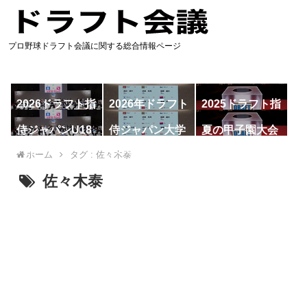
プロ野球ドラフト会議に関する総合情報ページ
2026ドラフト指
2026年ドラフト
2025ドラフト指
名予想
候補
名一覧
侍ジャパンU18
侍ジャパン大学
夏の甲子園大会
代表
代表
ホーム
タグ : 佐々木泰
佐々木泰