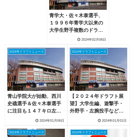
青学大・佐々木泰選手、
１９９６年青学大以来の
大学生野手複数のドラフ
ト１位指名目指す
2024年02月06日
2024年ドラフトニュース
2024年ドラフトニュース
青山学院大が始動、西川
【２０２４年ドラフト展
史礁選手＆佐々木泰選手
望】大学生編、遊撃手・
に注目も１４７キロ左
外野手・左腕投手など各
腕・児玉悠紀投手もドラ
ポジションに逸材
2024年01月06日
2024年01月01日
フト１位目指す
2024年ドラフトニュース
2024年ドラフトニュース