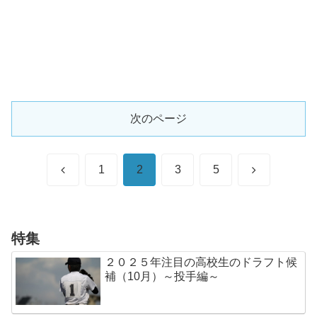
次のページ
前
次
1
2
3
5
へ
へ
特集
２０２５年注目の高校生のドラフト候
補（10月）～投手編～