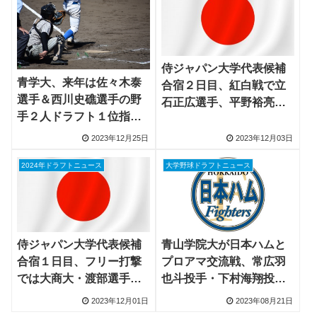
侍ジャパン大学代表候補
青学大、来年は佐々木泰
合宿２日目、紅白戦で立
選手＆西川史礁選手の野
石正広選手、平野裕亮選
手２人ドラフト１位指名
手、藤澤涼介選手など存
目指す
在感
2023年12月25日
2023年12月03日
2024年ドラフトニュース
大学野球ドラフトニュース
侍ジャパン大学代表候補
青山学院大が日本ハムと
合宿１日目、フリー打撃
プロアマ交流戦、常広羽
では大商大・渡部選手が
也斗投手・下村海翔投手
見せた
の投球に日本ハムスカウ
2023年12月01日
2023年08月21日
ト部長評価