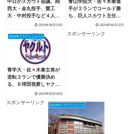
中日がスカウト会議、関
青山学院大・佐々木泰選
西大・金丸投手、愛工
手が２ランでコールド勝
大・中村投手など４人軸
ち、巨人スカウト主任
に九産大・浦田選手を高
「リストが強い」
2024年06月14日
2024年06月12日
評価
スポンサーリンク
2024年ドラフトニュース
青学大・佐々木泰主将が
逆転３ランで優勝決め
る、６球団視察しヤクル
ト・オリックスが評価
2024年05月30日
スポンサーリンク
2024年ドラフトニュース