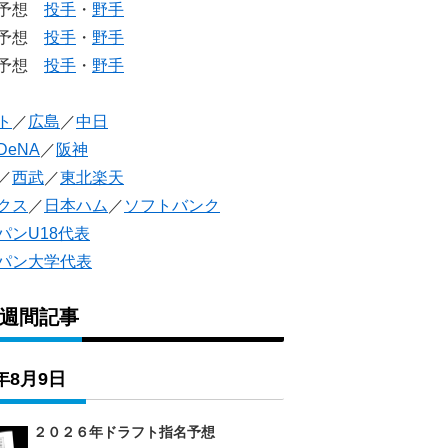
生予想
投手
・
野手
生予想
投手
・
野手
人予想
投手
・
野手
ト
／
広島
／
中日
DeNA
／
阪神
／
西武
／
東北楽天
クス
／
日本ハム
／
ソフトバンク
パンU18代表
パン大学代表
1週間記事
6年8月9日
２０２６年ドラフト指名予想