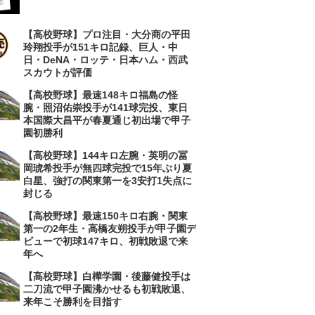
【高校野球】プロ注目・大分商の平田
玲翔投手が151キロ記録、巨人・中
日・DeNA・ロッテ・日本ハム・西武
スカウトが評価
【高校野球】最速148キロ福島の怪
腕・照沼佑崇投手が141球完投、東日
本国際大昌平が春夏通じ初出場で甲子
園初勝利
【高校野球】144キロ左腕・英明の冨
岡琥希投手が無四球完投で15年ぶり夏
白星、強打の関東第一を3安打1失点に
封じる
【高校野球】最速150キロ右腕・関東
第一の2年生・高橋友朔投手が甲子園デ
ビューで初球147キロ、初戦敗退で来
年へ
【高校野球】白樺学園・後藤健投手は
二刀流で甲子園沸かせるも初戦敗退、
来年こそ勝利を目指す