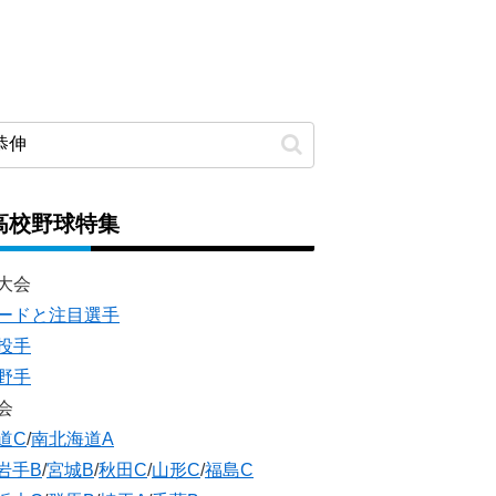
高校野球特集
大会
ードと注目選手
投手
野手
会
道C
/
南北海道A
岩手B
/
宮城B
/
秋田C
/
山形C
/
福島C