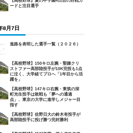
【高校野球】夏の甲子園4日目の対戦カ
ードと注目選手
6年8月7日
進路を表明した選手一覧（２０２６）
【高校野球】150キロ左腕・聖隷クリ
ストファー高部陸投手が10K完投も1点
に泣く、大学経てプロへ「1年目から活
躍を」
【高校野球】147キロ右腕・東筑の深
町光生投手は敗戦も「夢への通過
点」、東京の大学に進学しメジャー目
指す
【高校野球】佐野日大の鈴木有投手が
高部陸投手に投げ勝つ完封勝利