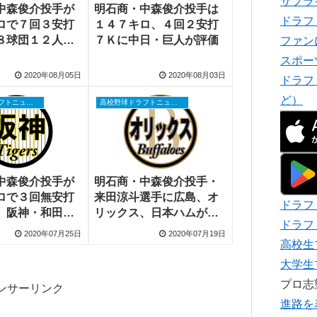
サプラ
中森俊介投手が
明石商・中森俊介投手は
ドラフ
ロで７回３安打
１４７キロ、４回２安打
８球団１２人集
７Ｋに中日・巨人が評価
ファン
は和田ＴＡ視察
スポー
2020年08月05日
2020年08月03日
ドラフ
ど）
高校野球ドラフトニュース
高校野球ドラフトニュース
中森俊介投手が
明石商・中森俊介投手・
ロで３回無安打
来田涼斗選手に広島、オ
ドラフ
、阪神・和田Ｔ
リックス、日本ハムが注
ドラフ
生トップクラ
目
2020年07月25日
2020年07月19日
高校生
大学生
プロ
ンサーリンク
進路を