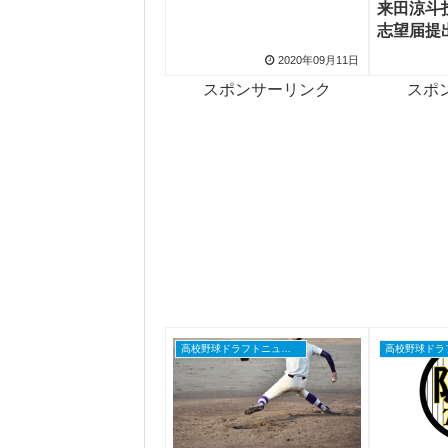
来田涼斗
志望届提
プを走り
2020年09月11日
スポンサーリンク
スポ
高校野球ドラフトニュース