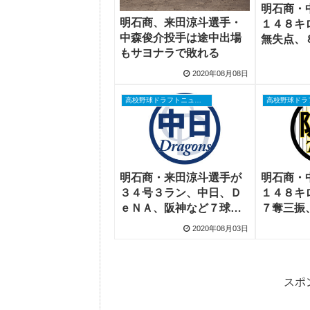
明石商・
明石商、来田涼斗選手・
１４８キ
中森俊介投手は途中出場
無失点、
もサヨナラで敗れる
まり阪神
2020年08月08日
高校野球ドラフトニュース
明石商・来田涼斗選手が
明石商・
３４号３ラン、中日、Ｄ
１４８キ
ｅＮＡ、阪神など７球団
７奪三振
１２人スカウト視察
Ａ「高校
2020年08月03日
ス」
スポ