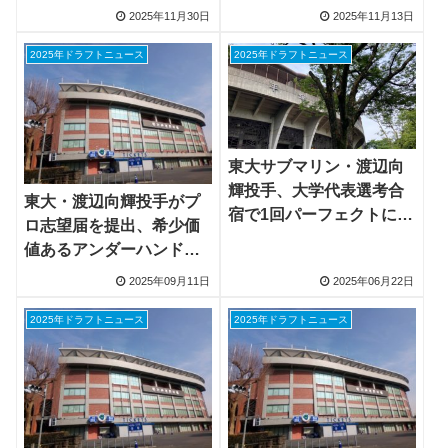
業へ
＆現役2年・スタンリー翔
2025年11月30日
2025年11月13日
唯選手も続く
2025年ドラフトニュース
2025年ドラフトニュース
東大サブマリン・渡辺向
輝投手、大学代表選考合
東大・渡辺向輝投手がプ
宿で1回パーフェクトに日
ロ志望届を提出、希少価
本ハム栗山CBO「敬意を
値あるアンダーハンド投
持つべき」と評価
手の指名に注目
2025年09月11日
2025年06月22日
2025年ドラフトニュース
2025年ドラフトニュース