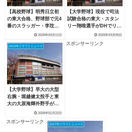
【高校野球】明秀日立初
【大学野球】現役で司法
の東大合格、野球部で元4
試験合格の東大・スタン
番のスラッガー・李玟勲
リー翔唯選手がDHでリー
さんが理科二類に合格
グ戦デビューへ
2026年03月11日
2026年03月05日
スポンサーリンク
2025年ドラフトニュース
【大学野球】早大の大型
右腕・堀越健太投手と東
大の大原海輝外野手がコ
ンビ組んで起業
2026年01月22日
スポンサーリンク
2027年ドラフトニュース