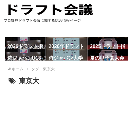
プロ野球ドラフト会議に関する総合情報ページ
2026ドラフト指
2026年ドラフト
2025ドラフト指
名予想
候補
名一覧
侍ジャパンU18
侍ジャパン大学
夏の甲子園大会
代表
代表
ホーム
タグ : 東京大
東京大