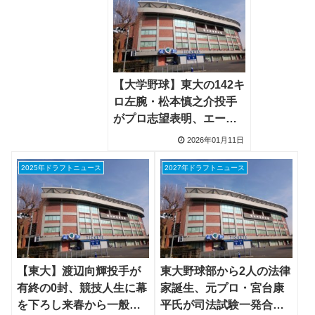
【大学野球】東大の142キ
ロ左腕・松本慎之介投手
がプロ志望表明、エース
候補として活躍しプロへ
2026年01月11日
2025年ドラフトニュース
2027年ドラフトニュース
【東大】渡辺向輝投手が
東大野球部から2人の法律
有終の0封、競技人生に幕
家誕生、元プロ・宮台康
を下ろし来春から一般企
平氏が司法試験一発合格