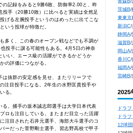
青森B
/
記録をみると9勝6敗、防御率2.00と、昨
茨城B
/
也投手（20勝10敗）に比べると実績は全然足
東東京
/hを投げる左腕投手というのはめったに出てこな
新潟C
/
という投球が特徴だ。
静岡A
/
も多く、この春のオープン戦などでも不調が
滋賀B
/
裕也投手に譲る可能性もある。4月5日の神奈
岡山A
/
といい、エース級の活躍ができるかどうか
香川C
/
かの評価につながる。
福岡A
/
宮崎B
/
手は抜群の安定感を見せ、またリリーフで
来年の注目投手になる。2年生の水野匡貴投手や
202
いる。
いる。捕手の坂本誠志郎選手は大学日本代表
ドラフ
プロも注目している。またまだ目立った活躍
ドラフ
に注目された石井元選手、海部大斗選手のコ
12球
バーだった菅野剛士選手、習志野高校で甲子