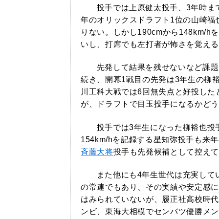
投手では上原健太投手、3年時までの
年のオリックスドラフト1位の山崎福
りない。しかし190cmから148km
いし、打席でも左打者が怖さを覚える
先発して結果を残せないなど課題
続き、開幕1戦目の先発は3年生の柳
川工科大戦では6回無失点と好投した
が、ドラフトで目玉投手になるかどう
投手では3年生になった柳裕也投
154km/hを記録する星知弥投手も
斉藤大将
投手も先発候補として控えて
また他にも4年生世代は充実して
の常連でもあり、その実績や安定感に
はみられていないが、履正社高校時代
ンビ、東海大相模でセンバツ優勝メン