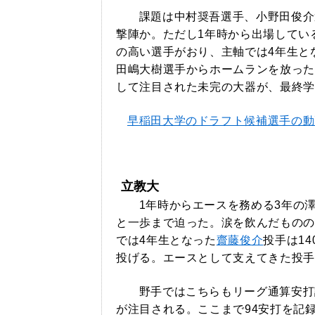
課題は中村奨吾選手、小野田俊介
撃陣か。ただし1年時から出場してい
の高い選手がおり、主軸では4年生と
田嶋大樹選手からホームランを放った
して注目された未完の大器が、最終学
早稲田大学のドラフト候補選手の動
立教大
1年時からエースを務める3年の
と一歩まで迫った。涙を飲んだものの
では4年生となった
齋藤俊介
投手は1
投げる。エースとして支えてきた投手
野手ではこちらもリーグ通算安打
が注目される。ここまで94安打を記録