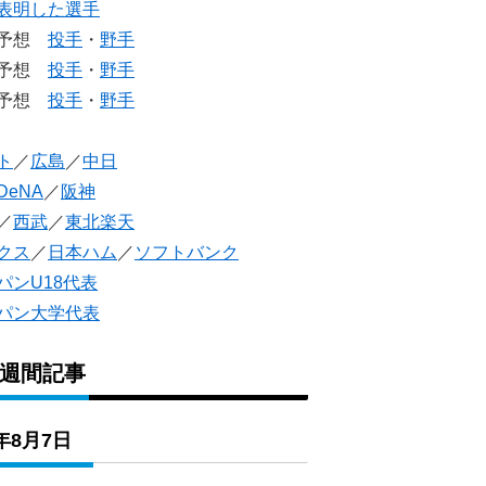
表明した選手
生予想
投手
・
野手
生予想
投手
・
野手
人予想
投手
・
野手
ト
／
広島
／
中日
DeNA
／
阪神
／
西武
／
東北楽天
クス
／
日本ハム
／
ソフトバンク
パンU18代表
パン大学代表
1週間記事
6年8月7日