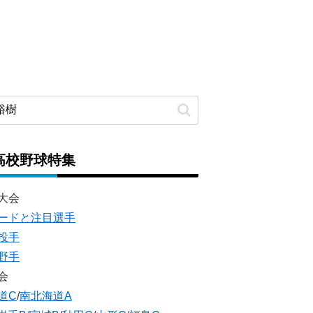
高校野球特集
大会
ードと注目選手
投手
野手
会
道C
/
南北海道A