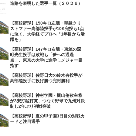
進路を表明した選手一覧（２０２６）
【高校野球】150キロ左腕・聖隷クリ
ストファー高部陸投手が10K完投も1点
に泣く、大学経てプロへ「1年目から活
躍を」
【高校野球】147キロ右腕・東筑の深
町光生投手は敗戦も「夢への通過
点」、東京の大学に進学しメジャー目
指す
【高校野球】佐野日大の鈴木有投手が
高部陸投手に投げ勝つ完封勝利
【高校野球】神村学園・梶山侑孜主将
が3安打猛打賞、つなぐ野球で九州対決
制し2年ぶり初戦突破
【高校野球】夏の甲子園3日目の対戦カ
ードと注目選手