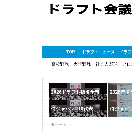
TOP
ドラフトニュース
ドラフ
高校野球
大学野球
社会人野球
プロ
2026ドラフト指名予想
2026年
侍ジャパンU18代表
侍ジャパ
ホーム