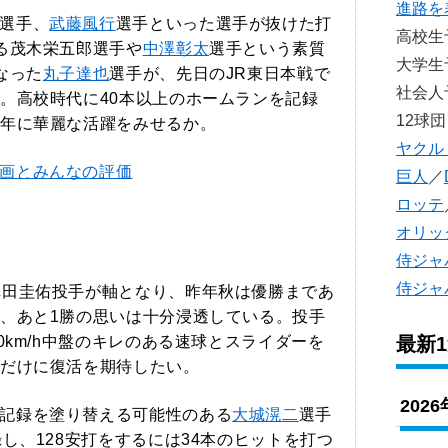
進路を
選手、
武藤風行
選手といった選手が抜けた打
高校
る茂木栄五郎選手や
中澤彰太
選手という素質
大学
なった
丸子達也
選手が、先日のJR東日本戦で
社会
。高校時代に40本以上のホームランを記録
12球団
年に華麗な活躍をみせるか。
ヤクル
画とみんなの評価
巨人
／
ロッテ
オリッ
侍ジャ
侍ジャ
澤田圭佑投手が軸となり、昨年秋は優勝まであ
、あと1勝の思いは十分浸透している。投手
最新
40km/h中盤のキレのある速球とスライダーを
だけに復活を期待したい。
202
記録を塗り替える可能性のある
大城滉二
選手
し、128安打をするには34本のヒットを打つ