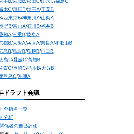
岩手B
/
宮城B
/
秋田C
/
山形C
/
福島C
栃木C
/
群馬B
/
埼玉A
/
千葉B
B
/
西東京B
/
神奈川A
/
山梨A
長野B
/
富山A
/
石川B
/
福井B
愛知A
/
三重B
/
岐阜A
京都B
/
大阪A
/
兵庫A
/
奈良A
/
和歌山B
広島B
/
鳥取B
/
島根B
/
山口B
徳島C
/
愛媛C
/
高知B
佐賀C
/
長崎C
/
熊本B
/
大分B
鹿児島C
/
沖縄A
5年ドラフト会議
ト全指名一覧
ト分析
団関係者の自己評価