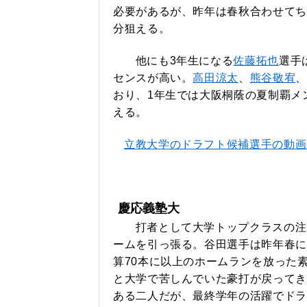
必要があるが、昨年は春秋合わせてち
分狙える。
他にも3年生になる
佐藤拓也
選手
センスが高い。
高田涼太
、
熊谷敬宥
、
おり、1年生では大阪桐蔭の夏制覇メ
える。
立教大学のドラフト候補選手の動画
慶応義塾大
打者として大学トップクラスの注
ームを引っ張る。谷田選手は昨年春に
算70本に以上のホームランを放った
と大学で苦しんでいた豪打が戻ってき
ある二人だが、最終学年の活躍でドラ