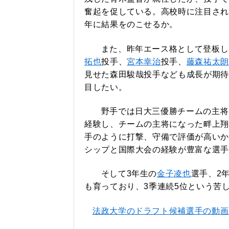
奮起を促している。高校時に注目され
年に結果をのこせるか。
また、昨年エース格として登板し
拓也
投手、
宮本幸治
投手、
藤森祐太朗
見せた森田駿哉投手なども成長が期待
目したい。
野手では日大三優勝チームの主将
経験し、チームの主将になった畔上翔
手のように打撃、守備で評価が高いか
シップと国際大会の経験が豊富な選手
そして3年生の
金子凌也
選手、2
も育っており、3季連続5位という苦
法政大学のドラフト候補選手の動画