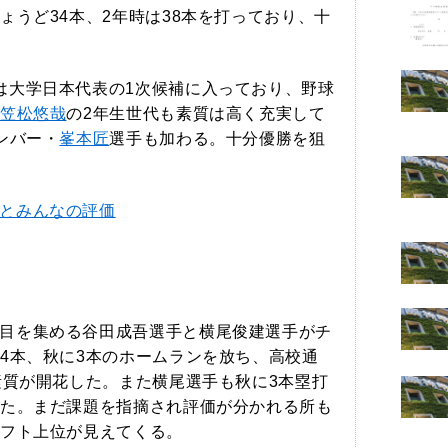
ょうど34本、2年時は38本を打っており、十
は大学日本代表の1次候補に入っており、野球
笠松悠哉
の2年生世代も素質は高く充実して
ンバー・
峯本匠
選手も加わる。十分優勝を狙
とみんなの評価
目を集める谷田成吾選手と横尾俊建選手がチ
4本、秋に3本のホームランを放ち、高校通
素質が開花した。また横尾選手も秋に3本塁打
た。まだ課題を指摘され評価が分かれる所も
フト上位が見えてくる。