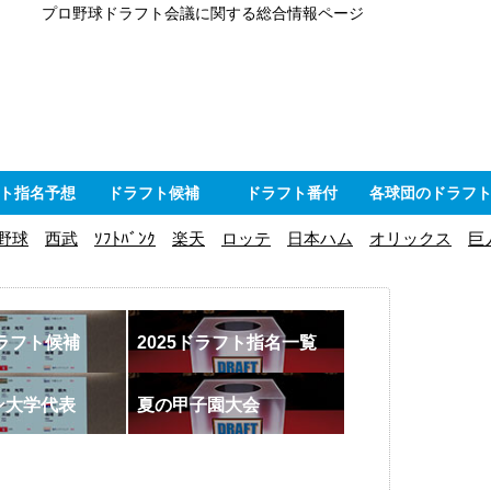
プロ野球ドラフト会議に関する総合情報ページ
ト指名予想
ドラフト候補
ドラフト番付
各球団のドラフ
野球
西武
ｿﾌﾄﾊﾞﾝｸ
楽天
ロッテ
日本ハム
オリックス
巨
ドラフト候補
2025ドラフト指名一覧
ン大学代表
夏の甲子園大会