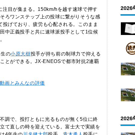
202
目が集まる。150km/hを越す速球で押す
そろワンステップ上の投球に繋がりそうな感
て投げており、疲労も心配される。このまま
田中正義投手と共に速球派投手として1位候
。
年生の
小原大樹
投手が持ち前の制球力で抑える
とができる。JX-ENEOSで都市対抗2連覇
動画とみんなの評価
202
不調で、投打ともに光るものが無く5位に終
立て直しの時を迎えている。富士大で実績を
は4年生の
川名健太郎
投手、
青木勇人
投手に