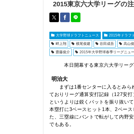
2015東京六大学リーグの
大学野球ドラフトニュース
2015年ドラフ
畔上翔
横尾俊建
谷田成吾
高山
齋藤俊介
2015年大学野球春季リーグニュ
本日開幕する東京六大学リーグの
明治大
まずは1番センターに入るとみられ
ておりリーグ通算安打記録（127安
というよりは鋭くバットを振り抜いて
本塁打に3ベースヒット1本、2ベース
た、三塁線にバントで転がして内野安
でもある。