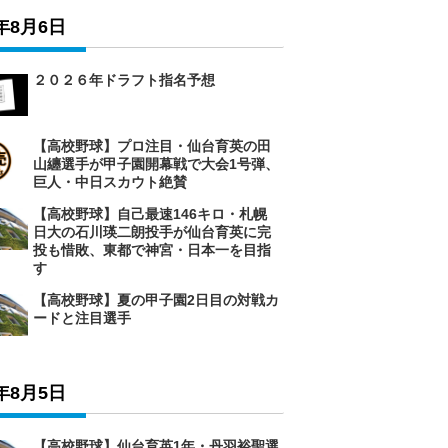
6年8月6日
２０２６年ドラフト指名予想
【高校野球】プロ注目・仙台育英の田
山纏選手が甲子園開幕戦で大会1号弾、
巨人・中日スカウト絶賛
【高校野球】自己最速146キロ・札幌
日大の石川瑛二朗投手が仙台育英に完
投も惜敗、東都で神宮・日本一を目指
す
【高校野球】夏の甲子園2日目の対戦カ
ードと注目選手
6年8月5日
【高校野球】仙台育英1年・丹羽裕聖選