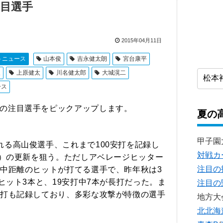
注目選手
2015年04月11日
トニュース
山本俊
吉永健太朗
宮台康平
俊
上原健太
川名健太郎
大城滉二
ース
注目選手をピックアップします。
夏の
甲子園
る高山俊選手、これまで100安打を記録し
対戦カ
打）の更新を狙う。ただしアベレージヒッター
注目の
中距離のヒットが打てる選手で、昨年秋は3
ヒット3本と、19安打中7本が長打だった。ま
注目の
打も記録しており、多彩な攻撃が特徴の選手
地方大
北北海