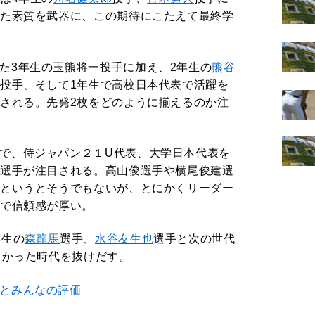
た素質を武器に、この期待にこたえて最終学
た3年生の玉熊将一投手に加え、2年生の
熊谷
投手、そして1年生で高校日本代表で活躍を
される。先発2枚をどのように揃えるのか注
で、侍ジャパン２１U代表、大学日本代表を
選手が注目される。高山俊選手や横尾俊建選
というとそうでもないが、とにかくリーダー
で信頼感が厚い。
年生の
森龍馬
選手、
水谷友生也
選手と次の世代
しかった時代を抜けだす。
とみんなの評価