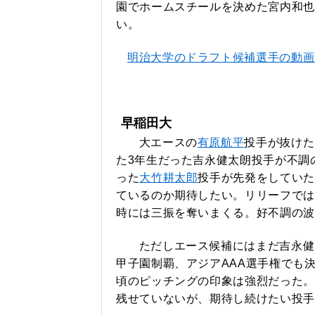
園でホームスチールを決めた宮内和也
い。
明治大学のドラフト候補選手の動画
早稲田大
大エースの
有原航平
投手が抜けた
た3年生だった吉永健太朗投手が不調
った
大竹耕太郎
投手が先発をしていた
ているのか期待したい。リリーフでは
時には三振を奪いまくる。好不調の波
ただしエース候補にはまだ吉永健
甲子園制覇、アジアAAA選手権でも
頃のピッチングの印象は強烈だった。
残せていないが、期待し続けたい投手