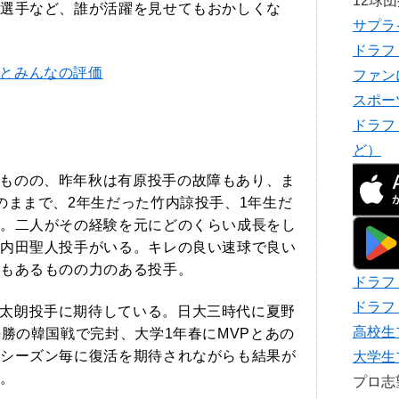
12球
選手など、誰が活躍を見せてもおかしくな
サプラ
ドラフ
とみんなの評価
ファン
スポー
ドラフ
ど）
ものの、昨年秋は有原投手の故障もあり、ま
のままで、2年生だった竹内諒投手、1年生だ
。二人がその経験を元にどのくらい成長をし
内田聖人投手がいる。キレの良い速球で良い
もあるものの力のある投手。
ドラフ
ドラフ
太朗投手に期待している。日大三時代に夏野
高校生
決勝の韓国戦で完封、大学1年春にMVPとあの
シーズン毎に復活を期待されながらも結果が
大学生
。
プロ