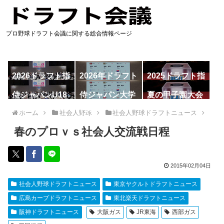
プロ野球ドラフト会議に関する総合情報ページ
2026ドラフト指
2026年ドラフト
2025ドラフト指
名予想
候補
名一覧
侍ジャパンU18
侍ジャパン大学
夏の甲子園大会
代表
代表
ホーム
社会人野球
社会人野球ドラフトニュース
春のプロｖｓ社会人交流戦日程
2015年02月04日
社会人野球ドラフトニュース
東京ヤクルトドラフトニュース
広島カープドラフトニュース
東北楽天ドラフトニュース
阪神ドラフトニュース
大阪ガス
JR東海
西部ガス