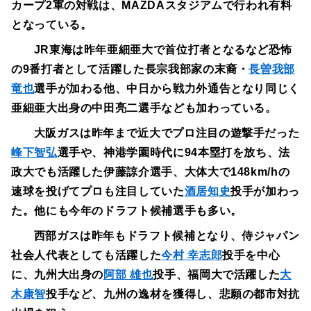
カープ2軍の対戦は、MAZDAスタジアムで行われ有料
となっている。
JR東海は昨年亜細亜大で首位打者となるなど恐怖
の9番打者として活躍した長宗我部家の末裔・
長曽我部
竜也
選手が加わる他、中日から戦力外通告となり同じく
亜細亜大出身の中田亮二選手なども加わっている。
大阪ガスは昨年まで近大でプロ注目の遊撃手だった
峰下智弘
選手や、神港学園時代に94本塁打を放ち、法
政大でも活躍した伊藤諒介選手、大体大で148km/hの
速球を投げてプロも注目していた
酒居知史
投手が加わっ
た。他にも今年のドラフト候補選手も多い。
西部ガスは昨年もドラフト候補となり、侍ジャパン
社会人代表としても活躍した
今村 幸志郎
投手を中心
に、九州大出身の
阿部 雄也
投手、福岡大で活躍した
大
木康智
投手など、九州の逸材を獲得し、悲願の都市対抗