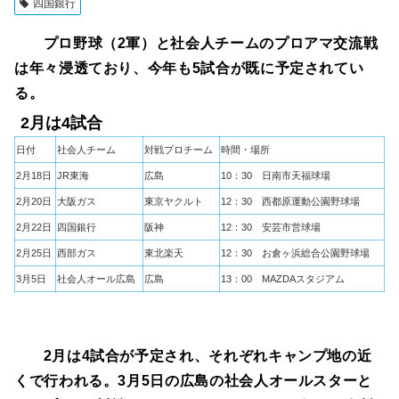
四国銀行
プロ野球（2軍）と社会人チームのプロアマ交流戦
は年々浸透ており、今年も5試合が既に予定されてい
る。
2月は4試合
日付
社会人チーム
対戦プロチーム
時間・場所
2月18日
JR東海
広島
10：30 日南市天福球場
2月20日
大阪ガス
東京ヤクルト
12：30 西都原運動公園野球場
2月22日
四国銀行
阪神
12：30 安芸市営球場
2月25日
西部ガス
東北楽天
12：30 お倉ヶ浜総合公園野球場
3月5日
社会人オール広島
広島
13：00 MAZDAスタジアム
2月は4試合が予定され、それぞれキャンプ地の近
くで行われる。3月5日の広島の社会人オールスターと