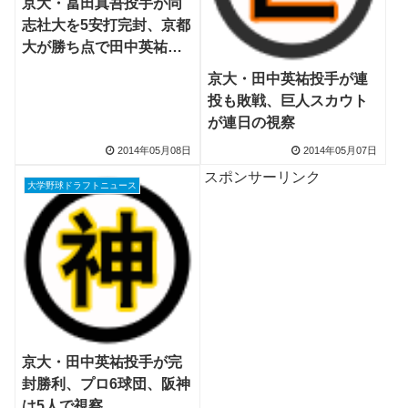
京大・冨田真吾投手が同
志社大を5安打完封、京都
大が勝ち点で田中英祐投
手プロ入りへ
京大・田中英祐投手が連
投も敗戦、巨人スカウト
が連日の視察
2014年05月08日
2014年05月07日
スポンサーリンク
大学野球ドラフトニュース
京大・田中英祐投手が完
封勝利、プロ6球団、阪神
は5人で視察