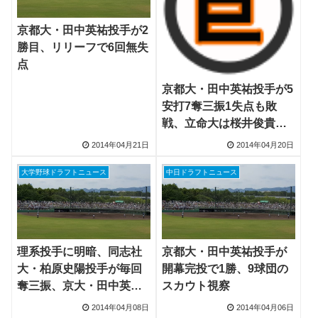
京都大・田中英祐投手が2
勝目、リリーフで6回無失
点
京都大・田中英祐投手が5
安打7奪三振1失点も敗
戦、立命大は桜井俊貴投
手が完封
2014年04月21日
2014年04月20日
大学野球ドラフトニュース
中日ドラフトニュース
理系投手に明暗、同志社
京都大・田中英祐投手が
大・柏原史陽投手が毎回
開幕完投で1勝、9球団の
奪三振、京大・田中英祐
スカウト視察
投手は打たれる
2014年04月08日
2014年04月06日