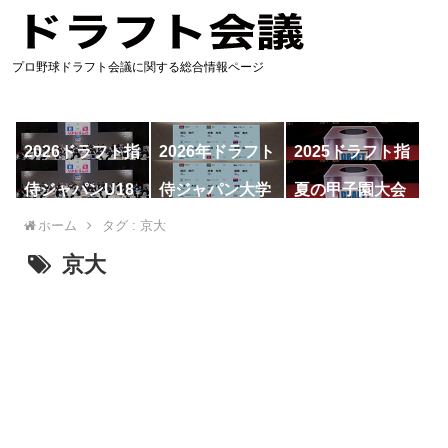
プロ野球ドラフト会議に関する総合情報ページ
2026ドラフト指
2026年ドラフト
2025ドラフト指
名予想
候補
名一覧
侍ジャパンU18
侍ジャパン大学
夏の甲子園大会
代表
代表
ホーム
タグ : 京大
京大