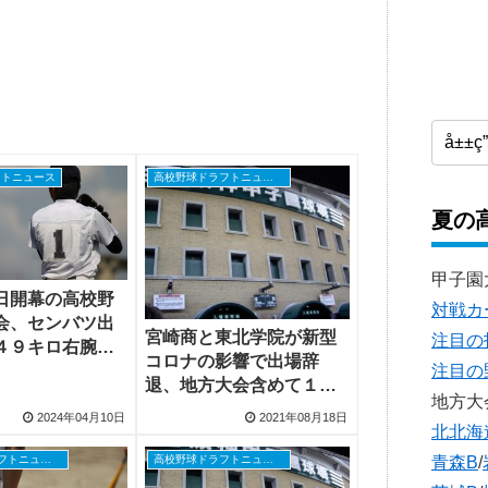
フトニュース
高校野球ドラフトニュース
夏の
甲子園
日開幕の高校野
対戦カ
会、センバツ出
宮崎商と東北学院が新型
注目の
４９キロ右腕や
コロナの影響で出場辞
注目の
ロ右腕が挑む
退、地方大会含めて１１
地方大
校が出場辞退
2024年04月10日
2021年08月18日
北北海
青森B
/
高校野球ドラフトニュース
高校野球ドラフトニュース