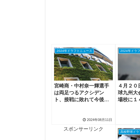
2024年ドラフトニュース
2024年ドラ
４月２０
宮崎商・中村奈一輝選手
球九州大
は両足つるアクシデン
場校に１
ト、接戦に敗れて今後に
１５２キ
ついて「プロに入れる機
会があれば」
2024年08月11日
スポンサーリンク