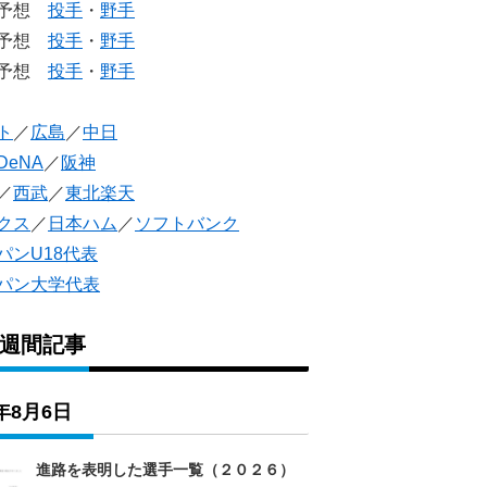
生予想
投手
・
野手
生予想
投手
・
野手
人予想
投手
・
野手
ト
／
広島
／
中日
DeNA
／
阪神
／
西武
／
東北楽天
クス
／
日本ハム
／
ソフトバンク
パンU18代表
パン大学代表
1週間記事
6年8月6日
進路を表明した選手一覧（２０２６）