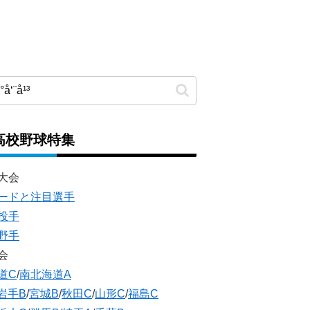
高校野球特集
大会
ードと注目選手
投手
野手
会
道C
/
南北海道A
岩手B
/
宮城B
/
秋田C
/
山形C
/
福島C