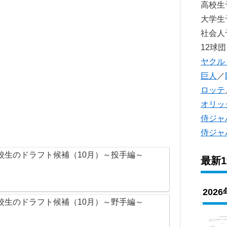
高校
大学
社会
12球団
ヤクル
巨人
／
ロッテ
オリッ
侍ジャ
侍ジャ
校生のドラフト候補（10月）～投手編～
最新
202
校生のドラフト候補（10月）～野手編～