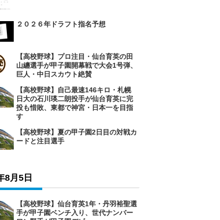
２０２６年ドラフト指名予想
【高校野球】プロ注目・仙台育英の田
山纏選手が甲子園開幕戦で大会1号弾、
巨人・中日スカウト絶賛
【高校野球】自己最速146キロ・札幌
日大の石川瑛二朗投手が仙台育英に完
投も惜敗、東都で神宮・日本一を目指
す
【高校野球】夏の甲子園2日目の対戦カ
ードと注目選手
6年8月5日
【高校野球】仙台育英1年・丹羽裕聖選
手が甲子園ベンチ入り、世代ナンバー