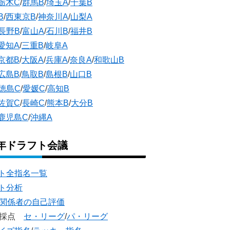
栃木C
/
群馬B
/
埼玉A
/
千葉B
B
/
西東京B
/
神奈川A
/
山梨A
長野B
/
富山A
/
石川B
/
福井B
愛知A
/
三重B
/
岐阜A
京都B
/
大阪A
/
兵庫A
/
奈良A
/
和歌山B
広島B
/
鳥取B
/
島根B
/
山口B
徳島C
/
愛媛C
/
高知B
佐賀C
/
長崎C
/
熊本B
/
大分B
鹿児島C
/
沖縄A
5年ドラフト会議
ト全指名一覧
ト分析
団関係者の自己評価
団採点
セ・リーグ
/
パ・リーグ