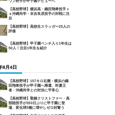
ワン野手が甲子園デビューへ
【高校野球】横浜高・織田翔希投手ｖ
ｓ沖縄尚学・末吉良丞投手の対戦に注
目
【高校野球】高校生スラッガー25人の
評価
【高校野球】甲子園ベンチ入り1年生は
50人！注目1年生を紹介
6年8月4日
【高校野球】157キロ右腕・横浜の織
田翔希投手が甲子園へ帰還、昨夏王
者・沖縄尚学との対決に平常心
【高校野球】聖隷クリストファー・高
部陸投手が353日ぶりに甲子園に登
場、変化球5種に増やしゼロ封誓う