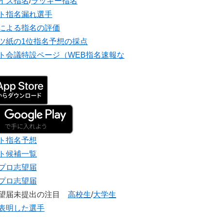
イズ指名
/
ラッキー指名
ト指名漏れ選手
による指名の評価
ツ紙の1位指名予想の採点
ト会議特設ページ（WEB指名速報な
ト指名予想
ト候補一覧
プロ志望届
プロ志望届
志望届未提出の注目
高校生
/
大学生
表明した選手