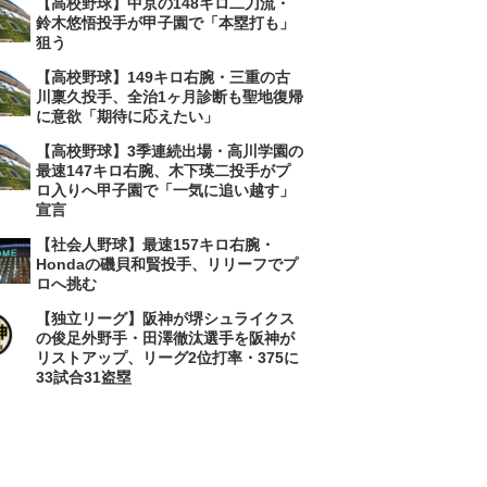
【高校野球】中京の148キロ二刀流・
鈴木悠悟投手が甲子園で「本塁打も」
狙う
【高校野球】149キロ右腕・三重の古
川稟久投手、全治1ヶ月診断も聖地復帰
に意欲「期待に応えたい」
【高校野球】3季連続出場・高川学園の
最速147キロ右腕、木下瑛二投手がプ
ロ入りへ甲子園で「一気に追い越す」
宣言
【社会人野球】最速157キロ右腕・
Hondaの磯貝和賢投手、リリーフでプ
ロへ挑む
【独立リーグ】阪神が堺シュライクス
の俊足外野手・田澤徹汰選手を阪神が
リストアップ、リーグ2位打率・375に
33試合31盗塁