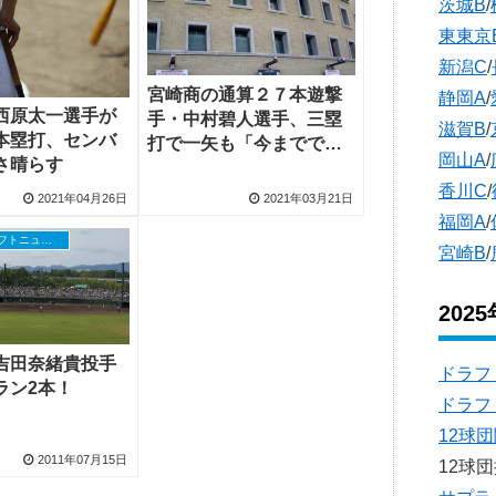
茨城B
/
東東京
新潟C
/
宮崎商の通算２７本遊撃
静岡A
/
西原太一選手が
手・中村碧人選手、三塁
滋賀B
/
本塁打、センバ
打で一矢も「今までで一
岡山A
/
さ晴らす
番良かった」
香川C
/
2021年04月26日
2021年03月21日
福岡A
/
高校野球ドラフトニュース
宮崎B
/
202
吉田奈緒貴投手
ドラフ
ラン2本！
ドラフ
12球
2011年07月15日
12球