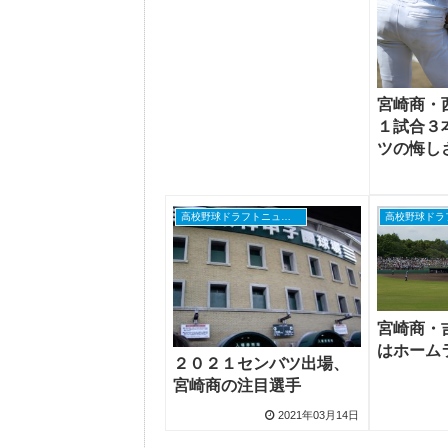
宮崎商・
１試合３
ツの悔し
高校野球ドラフトニュース
宮崎商・
はホーム
２０２１センバツ出場、
宮崎商の注目選手
2021年03月14日