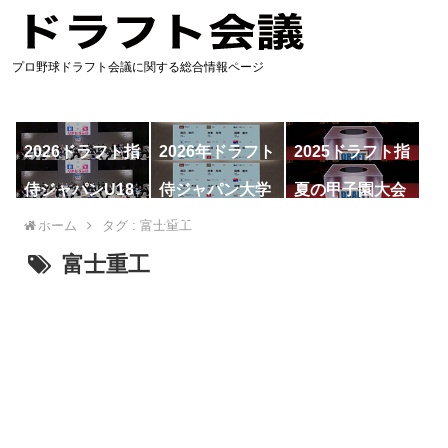
プロ野球ドラフト会議に関する総合情報ページ
2026ドラフト指
2026年ドラフト
2025ドラフト指
名予想
候補
名一覧
侍ジャパンU18
侍ジャパン大学
夏の甲子園大会
代表
代表
ホーム
タグ : 富士重工
富士重工