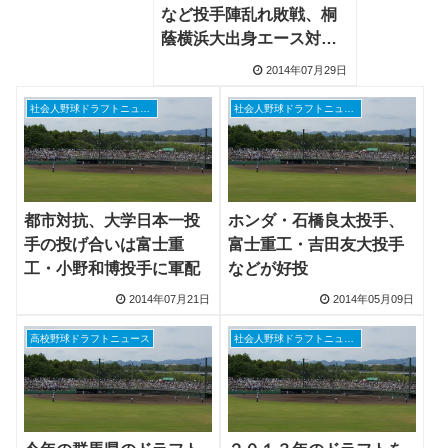
など投手陣乱れ敗戦、桐
蔭横浜大出身エース対決
は見られず
2014年07月29日
社会人野球ドラフトニュース
社会人野球ドラフトニュース
都市対抗、大学日本一投
ホンダ・石橋良太投手、
手の投げ合いは富士重
富士重工・吉田友大投手
工・小野和博投手に軍配
などが好投
2014年07月21日
2014年05月09日
高校野球ドラフトニュース
社会人野球ドラフトニュース