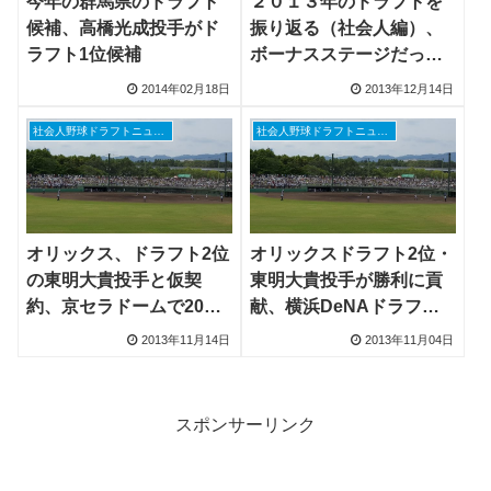
今年の群馬県のドラフト
２０１３年のドラフトを
候補、高橋光成投手がド
振り返る（社会人編）、
ラフト1位候補
ボーナスステージだった
ドラフト会議
2014年02月18日
2013年12月14日
社会人野球ドラフトニュース
社会人野球ドラフトニュース
オリックス、ドラフト2位
オリックスドラフト2位・
の東明大貴投手と仮契
東明大貴投手が勝利に貢
約、京セラドームで20回
献、横浜DeNAドラフト2
2/3無失点
位・平田真吾投手は敗れ
2013年11月14日
2013年11月04日
る
スポンサーリンク