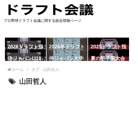
プロ野球ドラフト会議に関する総合情報ページ
2026ドラフト指
2026年ドラフト
2025ドラフト指
名予想
候補
名一覧
侍ジャパンU18
侍ジャパン大学
夏の甲子園大会
代表
代表
ホーム
タグ : 山田哲人
山田哲人