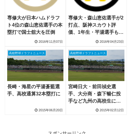
専修大が日本ハムドラフ
専修大・森山恵佑選手が2
ト4位の森山恵佑選手の本
打点、阪神スカウト評
塁打で国士舘大を圧倒
価、1年生・平湯選手もホ
ームラン
2016年11月07日
2016年04月23日
高校野球ドラフトニュース
高校野球ドラフトニュース
長崎・海星の平湯蒼藍選
宮崎日大・前田禎史選
手、高校通算32本塁打に
手、大分商・森下暢仁投
手など九州の高校生に注
目
2015年06月20日
2015年02月12日
スポンサーリンク