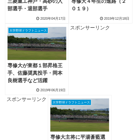
三菱重工神戸・高砂の入
専修大４年生の進路（２
部選手・退部選手
０１９）
2020年04月17日
2019年12月18日
スポンサーリンク
大学野球ドラフトニュース
専修大が東都１部昇格王
手、佐藤奨真投手・岡本
良樹選手など活躍
2019年06月19日
スポンサーリンク
大学野球ドラフトニュース
専修大主将に平湯蒼藍選