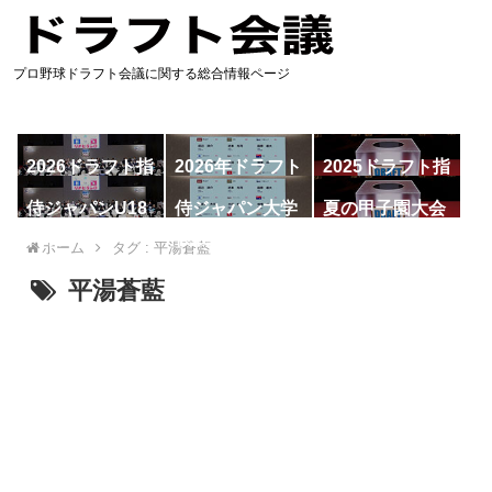
プロ野球ドラフト会議に関する総合情報ページ
2026ドラフト指
2026年ドラフト
2025ドラフト指
名予想
候補
名一覧
侍ジャパンU18
侍ジャパン大学
夏の甲子園大会
代表
代表
ホーム
タグ : 平湯蒼藍
平湯蒼藍