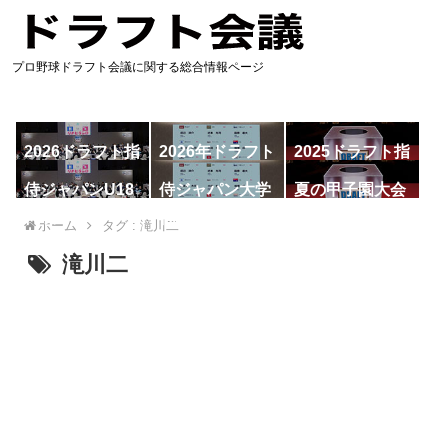
プロ野球ドラフト会議に関する総合情報ページ
2026ドラフト指
2026年ドラフト
2025ドラフト指
名予想
候補
名一覧
侍ジャパンU18
侍ジャパン大学
夏の甲子園大会
代表
代表
ホーム
タグ : 滝川二
滝川二