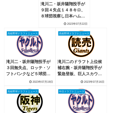
滝川二・坂井陽翔投手が
９回４失点１４８キロ、
８球団視察し日本ハムGM
など評価
2023年07月22日
高校野球ドラフトニュース
高校野球ドラフトニュース
滝川二・坂井陽翔投手が
滝川二のドラフト上位候
３回無失点、ロッテ・ソ
補右腕・坂井陽翔投手が
フトバンクなど５球団視
緊急登板、巨人スカウト
察しヤクルト編成部長も
がメンタルの強さ評価
2023年07月19日
2023年07月16日
高校野球ドラフトニュース
中日ドラフトニュース