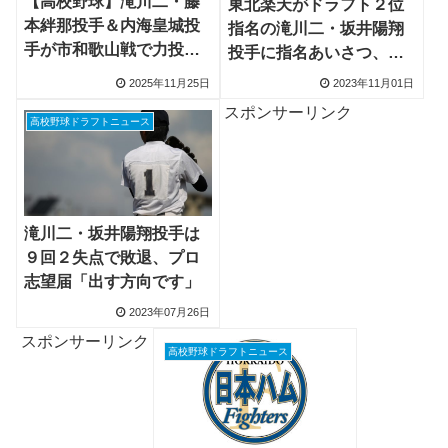
【高校野球】滝川二・藤
東北楽天がドラフト２位
本絆那投手＆内海皇城投
指名の滝川二・坂井陽翔
手が市和歌山戦で力投、8
投手に指名あいさつ、
球団視察の逸材と150キロ
「田中将大さんを超え
2025年11月25日
2023年11月01日
目指す右腕
る」
スポンサーリンク
高校野球ドラフトニュース
滝川二・坂井陽翔投手は
９回２失点で敗退、プロ
志望届「出す方向です」
2023年07月26日
スポンサーリンク
高校野球ドラフトニュース