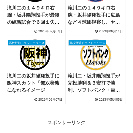
滝川二の１４９キロ右
滝川二の１４９キロ右
腕・坂井陽翔投手が最後
腕・坂井陽翔投手に広島
の練習試合で６回１失
など４球団視察し、ヤク
点、６球団が視察し阪神
ルトはGMなど４人態勢で
2023年07月07日
2023年06月11日
「上位候補の一人」
視察
高校野球ドラフトニュース
高校野球ドラフトニュース
滝川二の坂井陽翔投手に
滝川二・坂井陽翔投手が
阪神スカウト「無双状態
完投勝利＆３安打で勝
になれるイメージ」
利、ソフトバンク・巨
人・阪神など１０球団視
2023年05月07日
2023年05月05日
察
スポンサーリンク