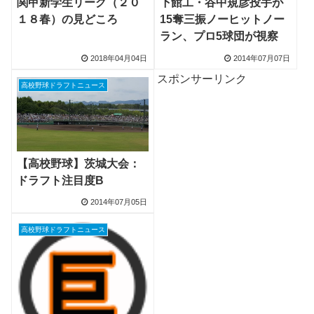
関甲新学生リーグ（２０
下館工・谷中規彦投手が
１８春）の見どころ
15奪三振ノーヒットノー
ラン、プロ5球団が視察
2018年04月04日
2014年07月07日
スポンサーリンク
高校野球ドラフトニュース
【高校野球】茨城大会：
ドラフト注目度B
2014年07月05日
高校野球ドラフトニュース