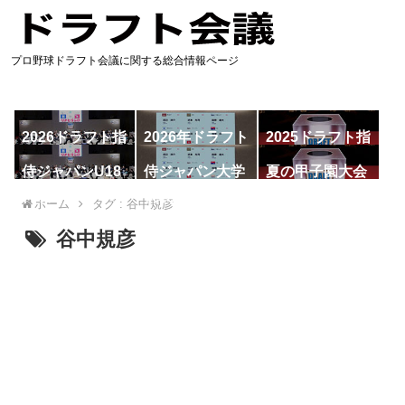
プロ野球ドラフト会議に関する総合情報ページ
2026ドラフト指
2026年ドラフト
2025ドラフト指
名予想
候補
名一覧
侍ジャパンU18
侍ジャパン大学
夏の甲子園大会
代表
代表
ホーム
タグ : 谷中規彦
谷中規彦