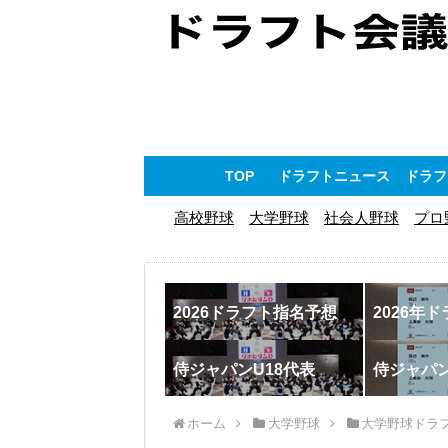
TOP
ドラフトニュース
ドラフ
高校野球
大学野球
社会人野球
プロ
2026ドラフト指名予想
2026年
侍ジャパンU18代表
侍ジャパ
ホーム
大学野球
大学野球ドラ