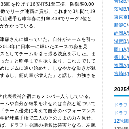
青森B
/
6回を投げて16安打51奪三振、防御率0.00
茨城B
/
0敗でリーグ連覇に貢献、これまで3年間で19
東東京
山選手も昨年春に打率.438でリーグ2位と
新潟C
/
がかかっている。
静岡A
/
津森さんに頼っていた。自分がチームを引っ
滋賀B
/
2018年に日本一に輝いたエースの姿を見
岡山A
/
スとしてチームを引っ張る決意を示した。ま
香川C
/
った」と昨年までを振り返り、これまでして
福岡A
/
めにジムに通い始めた。しなやかな動きが魅
宮崎B
/
するし、筋肉量が増えた」と話し、力強さを
202
学代表候補合宿にもメンバー入りしている。
ームや自分が結果を出せれば自然と近づいて
ドラフ
「チーム優先に考えて自分のパフォーマンス
ドラフ
学野球選手権で二人のそのままの力を見せ、
12球
ば、ドラフト会議の指名は確実となる。左腕