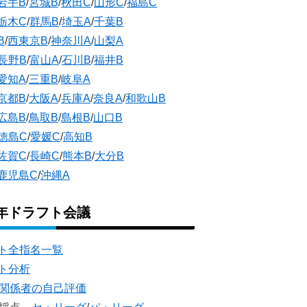
岩手B
/
宮城B
/
秋田C
/
山形C
/
福島C
栃木C
/
群馬B
/
埼玉A
/
千葉B
B
/
西東京B
/
神奈川A
/
山梨A
長野B
/
富山A
/
石川B
/
福井B
愛知A
/
三重B
/
岐阜A
京都B
/
大阪A
/
兵庫A
/
奈良A
/
和歌山B
広島B
/
鳥取B
/
島根B
/
山口B
徳島C
/
愛媛C
/
高知B
佐賀C
/
長崎C
/
熊本B
/
大分B
鹿児島C
/
沖縄A
5年ドラフト会議
ト全指名一覧
ト分析
団関係者の自己評価