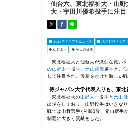
仙台六、東北福祉大・山野
大・宇田川優希投手に注目
2020年ドラフトニュース
大学野球ドラフ
山野太一
宇田川優希
東北福祉大と仙台大が熾烈な戦いを
の
山野太一
投手、
元山飛優
選手と、仙
して注目され、優勝をかけた激しい戦
侍ジャパン大学代表入りも、東北
東北福祉大の
山野太一
投手と
元山飛
出場をしており、山野投手はいきなり
戦では山野選手が4勝0敗、元山選手が
制覇に大きく貢献をした。