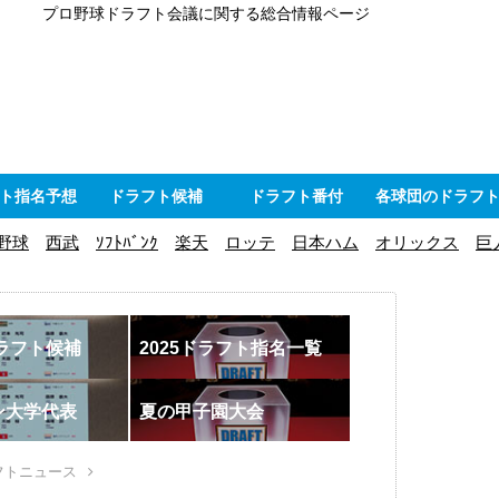
プロ野球ドラフト会議に関する総合情報ページ
ト指名予想
ドラフト候補
ドラフト番付
各球団のドラフ
野球
西武
ｿﾌﾄﾊﾞﾝｸ
楽天
ロッテ
日本ハム
オリックス
巨
ドラフト候補
2025ドラフト指名一覧
ン大学代表
夏の甲子園大会
フトニュース