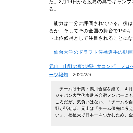
た。2月19日から広島の呉でキャン
る。
能力は十分に評価されている。後は
るか、そしてその全国の舞台で150
ト上位候補として注目されることにな
仙台大学のドラフト候補選手の動画
元山、山野の東北福祉大コンビ、プロへ
ーツ報知
2020/2/6
チームは千葉・鴨川合宿を経て、４月
ジャパン大学代表選考合宿メンバーに
ころだが、気負いはない。「チームや
野が話せば、元山は「チーム優先に考
い」。福祉大で日本一をつかむため、