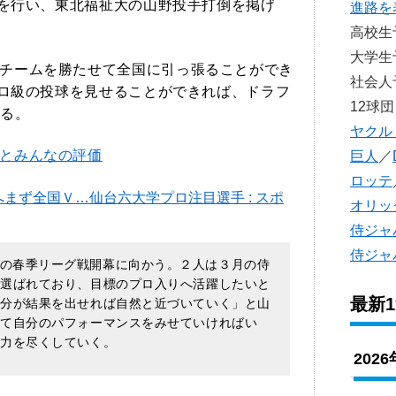
プを行い、東北福祉大の山野投手打倒を掲げ
進路を
高校
大学
チームを勝たせて全国に引っ張ることができ
社会
キロ級の投球を見せることができれば、ドラフ
12球団
る。
ヤクル
とみんなの評価
巨人
／
ロッテ
まず全国Ｖ…仙台六大学プロ注目選手 : スポ
オリッ
侍ジャ
侍ジャ
の春季リーグ戦開幕に向かう。２人は３月の侍
も選ばれており、目標のプロ入りへ活躍したいと
最新
自分が結果を出せれば自然と近づいていく」と山
えて自分のパフォーマンスをみせていければい
全力を尽くしていく。
202