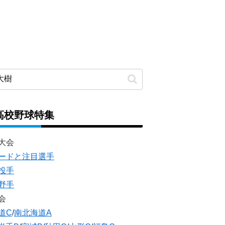
高校野球特集
大会
ードと注目選手
投手
野手
会
道C
/
南北海道A