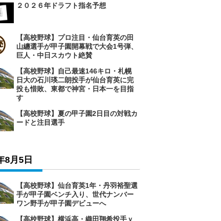
２０２６年ドラフト指名予想
【高校野球】プロ注目・仙台育英の田
山纏選手が甲子園開幕戦で大会1号弾、
巨人・中日スカウト絶賛
【高校野球】自己最速146キロ・札幌
日大の石川瑛二朗投手が仙台育英に完
投も惜敗、東都で神宮・日本一を目指
す
【高校野球】夏の甲子園2日目の対戦カ
ードと注目選手
6年8月5日
【高校野球】仙台育英1年・丹羽裕聖選
手が甲子園ベンチ入り、世代ナンバー
ワン野手が甲子園デビューへ
【高校野球】横浜高・織田翔希投手ｖ