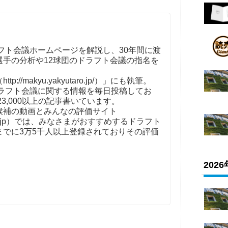
フト会議ホームページを解説し、30年間に渡
選手の分析や12球団のドラフト会議の指名を
。
//makyu.yakyutaro.jp/）」にも執筆。
ドラフト会議に関する情報を毎日投稿してお
23,000以上の記事書いています。
補の動画とみんなの評価サイト
t-kaigi.jp）では、みなさまがおすすめするドラフト
までに3万5千人以上登録されておりその評価
202