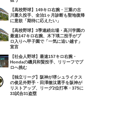
狙う
【高校野球】149キロ右腕・三重の古
川稟久投手、全治1ヶ月診断も聖地復帰
に意欲「期待に応えたい」
【高校野球】3季連続出場・高川学園の
最速147キロ右腕、木下瑛二投手がプ
ロ入りへ甲子園で「一気に追い越す」
宣言
【社会人野球】最速157キロ右腕・
Hondaの磯貝和賢投手、リリーフでプ
ロへ挑む
【独立リーグ】阪神が堺シュライクス
の俊足外野手・田澤徹汰選手を阪神が
リストアップ、リーグ2位打率・375に
33試合31盗塁