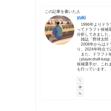
この記事を書いた人
yuki
1996年よりドラ
ってドラフト候補
分析してきました
雑誌「野球太郎（http:
2008年からは
り、2024年時点で
また、ドラフト候
（player.draf
候補選手が、これ
も行っています。