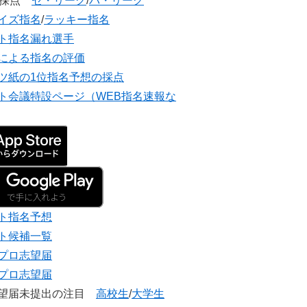
団採点
セ・リーグ
/
パ・リーグ
イズ指名
/
ラッキー指名
ト指名漏れ選手
による指名の評価
ツ紙の1位指名予想の採点
ト会議特設ページ（WEB指名速報な
ト指名予想
ト候補一覧
プロ志望届
プロ志望届
志望届未提出の注目
高校生
/
大学生