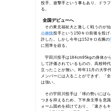
投手、遊撃手という事もあり、ドラフ
る。
全国デビューへ
その東北福祉大と激しく戦うのが仙
小林快
投手という150キロ前後を投
許した。しかし今年は152キロ右腕の
に照準を絞る。
宇田川投手は184cm95kgの身体
して評価されているものの、高校時代
立ったことが無い。昨年11月の大学
メンバーには入ることができず、「全
は強い。
その宇田川投手は「球の勢いにばら
つきを抑えるため、下半身主導を意識
ォーム固めを続けており、「速さもキ