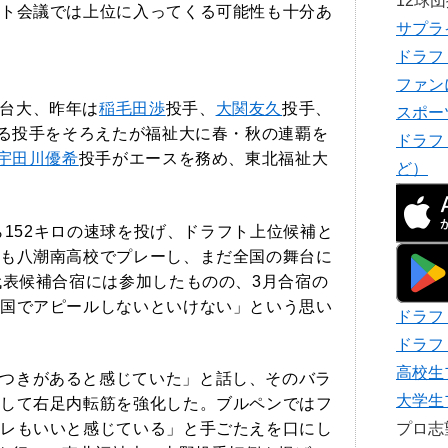
12球
ト会議では上位に入ってくる可能性も十分あ
サプラ
ドラフ
ファン
台大、昨年は
稲毛田渉
投手、
大関友久
投手、
スポー
げる投手をそろえたが福祉大に春・秋の連覇を
ドラフ
宇田川優希
投手がエースを務め、東北福祉大
ど）
から152キロの速球を投げ、ドラフト上位候補と
も八潮南高校でプレーし、まだ全国の舞台に
代表候補合宿には参加したものの、3月合宿の
国でアピールしないといけない」という思い
ドラフ
ドラフ
高校生
つきがあると感じていた」と話し、そのバラ
大学生
して右足内転筋を強化した。ブルペンではフ
プロ
レもいいと感じている」と手ごたえを口にし