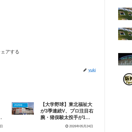
シェアする
yuki
【大学野球】東北福祉大
2026年ドラフトニュース
が3季連続V、プロ注目右
に
腕・猪俣駿太投手が1失
点完投で無傷の5勝目
2日
2026年05月24日