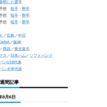
表明した選手
生予想
投手
・
野手
生予想
投手
・
野手
人予想
投手
・
野手
ト
／
広島
／
中日
DeNA
／
阪神
／
西武
／
東北楽天
クス
／
日本ハム
／
ソフトバンク
パンU18代表
パン大学代表
1週間記事
6年8月6日