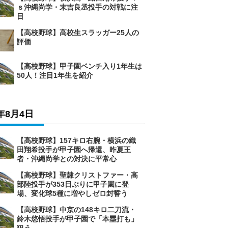
ｓ沖縄尚学・末吉良丞投手の対戦に注
目
【高校野球】高校生スラッガー25人の
評価
【高校野球】甲子園ベンチ入り1年生は
50人！注目1年生を紹介
6年8月4日
【高校野球】157キロ右腕・横浜の織
田翔希投手が甲子園へ帰還、昨夏王
者・沖縄尚学との対決に平常心
【高校野球】聖隷クリストファー・高
部陸投手が353日ぶりに甲子園に登
場、変化球5種に増やしゼロ封誓う
【高校野球】中京の148キロ二刀流・
鈴木悠悟投手が甲子園で「本塁打も」