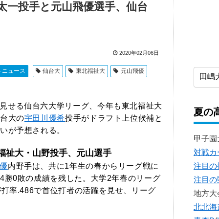
太一投手と元山飛優選手、仙台
2020年02月06日
トニュース
仙台大
東北福祉大
元山飛優
見せる仙台六大学リーグ、今年も東北福祉大
夏の
台大の
宇田川優希
投手がドラフト上位候補と
いが予想される。
甲子園
福祉大・山野投手、元山選手
対戦カ
注目の
優
内野手は、共に1年生の春からリーグ戦に
4勝0敗の成績を残した。大学2年春のリーグ
注目の
打率.486で首位打者の活躍を見せ、リーグ
地方大
北北海