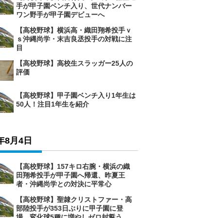
手が甲子園ベンチ入り、世代ナンバー
ワン野手が甲子園デビューへ
【高校野球】横浜高・織田翔希投手ｖ
ｓ沖縄尚学・末吉良丞投手の対戦に注
目
【高校野球】高校生スラッガー25人の
評価
【高校野球】甲子園ベンチ入り1年生は
50人！注目1年生を紹介
6年8月4日
【高校野球】157キロ右腕・横浜の織
田翔希投手が甲子園へ帰還、昨夏王
者・沖縄尚学との対決に平常心
【高校野球】聖隷クリストファー・高
部陸投手が353日ぶりに甲子園に登
場、変化球5種に増やしゼロ封誓う