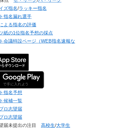
団採点
セ・リーグ
/
パ・リーグ
イズ指名
/
ラッキー指名
ト指名漏れ選手
による指名の評価
ツ紙の1位指名予想の採点
ト会議特設ページ（WEB指名速報な
ト指名予想
ト候補一覧
プロ志望届
プロ志望届
志望届未提出の注目
高校生
/
大学生