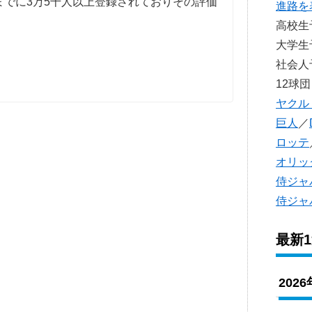
までに3万5千人以上登録されておりその評価
進路を
高校
大学
社会
12球団
ヤクル
巨人
／
ロッテ
オリッ
侍ジャ
侍ジャ
最新
202