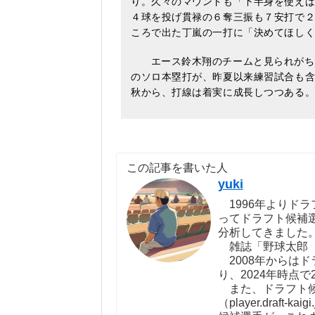
り。久々のマウンドも「下半身を使え
４球を投げ貫禄の６奪三振も７安打で
ころで出た丁嵐の一打に「決めてほし
エース鈴木翔のチームと見られがち
のソロ本塁打が、昨夏以来練習試合も
秋から、打線は着実に成長しつつある
この記事を書いた人
yuki
1996年よりドラ
ってドラフト候補
分析してきました
雑誌「野球太郎（http:
2008年からは
り、2024年時点で
また、ドラフト候
（player.draf