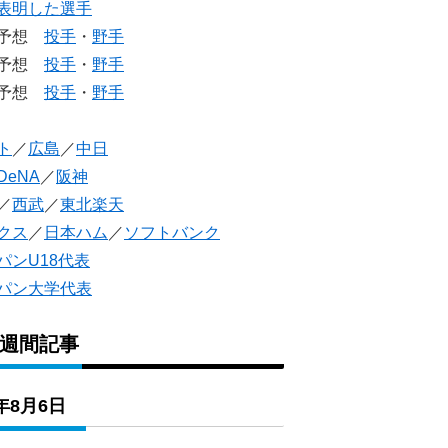
表明した選手
生予想
投手
・
野手
生予想
投手
・
野手
人予想
投手
・
野手
ト
／
広島
／
中日
DeNA
／
阪神
／
西武
／
東北楽天
クス
／
日本ハム
／
ソフトバンク
パンU18代表
パン大学代表
1週間記事
6年8月6日