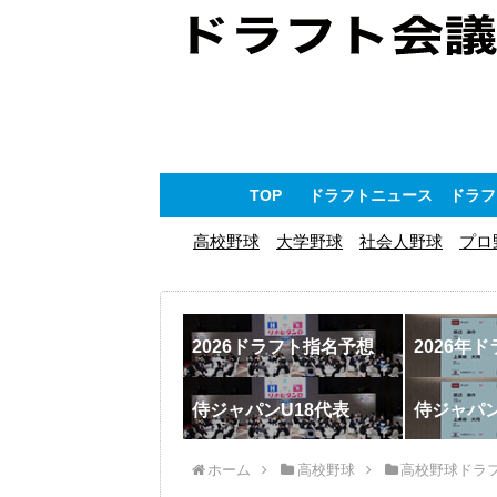
TOP
ドラフトニュース
ドラフ
高校野球
大学野球
社会人野球
プロ
2026ドラフト指名予想
2026年
侍ジャパンU18代表
侍ジャパ
ホーム
高校野球
高校野球ドラ