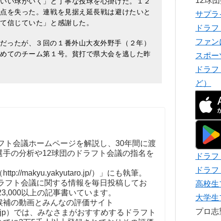
12球
ばいい球がいく」と丁寧な投球を心掛けた。１２
２点を失った。連戦を見据え延長戦は避けたいと
サプラ
くて信じていた」と感謝した。
ドラフ
ファン
だったが、３回の１番外山大友外野手（２年）
含めてのチーム第１号。貧打で県大会を逃した昨
スポー
。
ドラフ
ど）
フト会議ホームページを解説し、30年間に渡
選手の分析や12球団のドラフト会議の指名を
ドラフ
。
ドラフ
//makyu.yakyutaro.jp/）」にも執筆。
ドラフト会議に関する情報を毎日投稿してお
高校生
23,000以上の記事書いています。
大学生
補の動画とみんなの評価サイト
プロ
t-kaigi.jp）では、みなさまがおすすめするドラフト