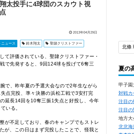
翔太投手に4球団のスカウト視
失点
2013年04月29日
トニュース
鈴木翔太
聖隷クリストファー
して評価されている、聖隷クリストファー・
で先発すると、9回124球を投げて6奪三
夏の
甲子園
右腕で、昨年夏の予選大会なので2年生ながら
1失点完投、準々決勝の浜松工戦で3安打完
対戦カ
の延長14回を10奪三振1失点と好投し、今年
注目の
している。
注目の
地方大
整が不足しており、春のキャンプでもストレ
北北海
ていたが、この日はまず完投したことで、怪我と