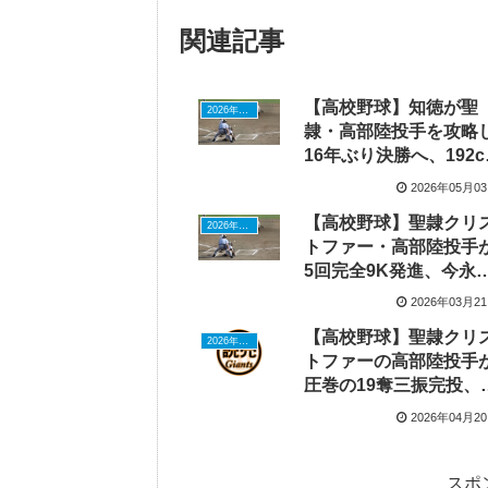
関連記事
【高校野球】知徳が聖
2026年ドラフトニュース
隷・高部陸投手を攻略
16年ぶり決勝へ、192c
左腕・渡辺大地が1失点
2026年05月0
完投で王者の連勝を止
【高校野球】聖隷クリ
る
2026年ドラフトニュース
トファー・高部陸投手
5回完全9K発進、今永
太投手を参考にした新
2026年03月2
ォームで4季連続県Vへ
【高校野球】聖隷クリ
2026年ドラフトニュース
トファーの高部陸投手
圧巻の19奪三振完投、
人スカウト「噂通り」
2026年04月2
絶賛
スポ