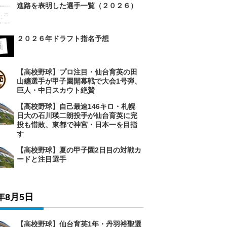
進路を表明した選手一覧（２０２６）
２０２６年ドラフト指名予想
【高校野球】プロ注目・仙台育英の田
山纏選手が甲子園開幕戦で大会1号弾、
巨人・中日スカウト絶賛
【高校野球】自己最速146キロ・札幌
日大の石川瑛二朗投手が仙台育英に完
投も惜敗、東都で神宮・日本一を目指
す
【高校野球】夏の甲子園2日目の対戦カ
ードと注目選手
6年8月5日
【高校野球】仙台育英1年・丹羽裕聖選