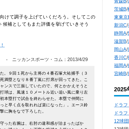
青森B
/
茨城B
/
向けて調子を上げていくだろう。そしてこの
東東京
ト候補としてもまた評価を挙げていきそう
新潟C
/
静岡A
/
滋賀B
/
覧！
岡山A
/
香川C
/
- ニッカンスポーツ・コム：2013/4/29
福岡A
/
た。９回１死から主将の４番石塚大祐捕手（３
宮崎B
/
２死満塁となり８番丁嵐に打席が回ってきた。こ
チャンスで三振していたので、何とかかえそうと
202
た打球は、風速１０メートル近い追い風に乗り左
戦初本塁打で試合を終わらせた。本塁で仲間に
ドラフ
ょっと早く点を取れれば楽になった」。エース鈴
一撃に胸をなで下ろした。
ドラフ
12球
守った右腕は、右肘の違和感が治まったばか