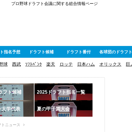
プロ野球ドラフト会議に関する総合情報ページ
ト指名予想
ドラフト候補
ドラフト番付
各球団のドラフ
野球
西武
ｿﾌﾄﾊﾞﾝｸ
楽天
ロッテ
日本ハム
オリックス
巨
ドラフト候補
2025ドラフト指名一覧
ン大学代表
夏の甲子園大会
フトニュース