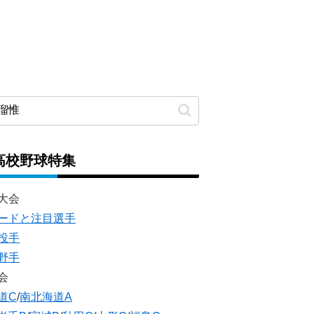
高校野球特集
大会
ードと注目選手
投手
野手
会
道C
/
南北海道A