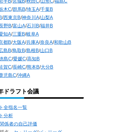
岩手B
/
宮城B
/
秋田C
/
山形C
/
福島C
栃木C
/
群馬B
/
埼玉A
/
千葉B
B
/
西東京B
/
神奈川A
/
山梨A
長野B
/
富山A
/
石川B
/
福井B
愛知A
/
三重B
/
岐阜A
京都B
/
大阪A
/
兵庫A
/
奈良A
/
和歌山B
広島B
/
鳥取B
/
島根B
/
山口B
徳島C
/
愛媛C
/
高知B
佐賀C
/
長崎C
/
熊本B
/
大分B
鹿児島C
/
沖縄A
5年ドラフト会議
ト全指名一覧
ト分析
団関係者の自己評価