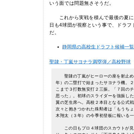
いう面では問題無さそうだ。
これから実戦を積んで最後の夏に
日も4球団が視察という事で、ドラフ
だ。
静岡県の高校生ドラフト候補一
聖隷・丁嵐サヨナラ満塁弾／高校野球
聖隷の丁嵐がヒーローの座を射止め
年）の二塁打で始まったサヨナラ機。
こまで３打数無安打２三振。「７回の
思った」。初球のスライダーを強振し
翼の芝生席へ。高校２本目となる公式
次々と抱きつかれた殊勲者は「もうち
木翔太（３年）の今季初登板に報いる
この日もプロ４球団のスカウトが見