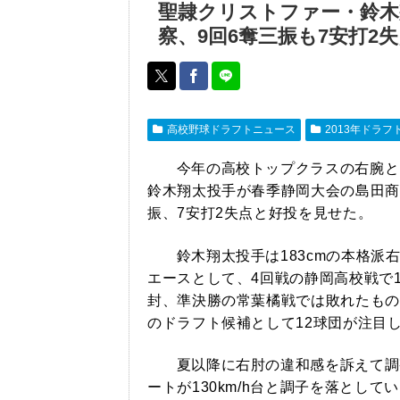
聖隷クリストファー・鈴木
察、9回6奪三振も7安打2
高校野球ドラフトニュース
2013年ドラフ
今年の高校トップクラスの右腕と
鈴木翔太投手が春季静岡大会の島田商戦
振、7安打2失点と好投を見せた。
鈴木翔太投手は183cmの本格派
エースとして、4回戦の静岡高校戦で
封、準決勝の常葉橘戦では敗れたもの
のドラフト候補として12球団が注目
夏以降に右肘の違和感を訴えて調
ートが130km/h台と調子を落とし