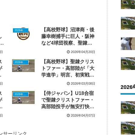
【高校野球】沼津商・後
2026年ドラフトニュース
し
藤幸樹捕手に巨人・阪神
m
など4球団視察、聖隷ク
リストファー・高部投手
3日
2026年04月20日
め
に力負け
ス
【高校野球】聖隷クリス
2026年ドラフトニュース
が
トファー・高部陸が「大
昇
学進学」明言、初実戦で
フ
5回8Kで侍U18入り目指
1日
2026年03月08日
202
す
ス
【侍ジャパン】U18合宿
2026年ドラフトニュース
が
で聖隷クリストファー・
巨
高部陸投手が無安打快
と
投、沖縄尚学・末吉から
0日
2026年04月07日
魔球伝授
ンサーリンク