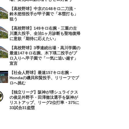
【高校野球】中京の148キロ二刀流・
鈴木悠悟投手が甲子園で「本塁打も」
狙う
【高校野球】149キロ右腕・三重の古
川稟久投手、全治1ヶ月診断も聖地復帰
に意欲「期待に応えたい」
【高校野球】3季連続出場・高川学園の
最速147キロ右腕、木下瑛二投手がプ
ロ入りへ甲子園で「一気に追い越す」
宣言
【社会人野球】最速157キロ右腕・
Hondaの磯貝和賢投手、リリーフでプ
ロへ挑む
【独立リーグ】阪神が堺シュライクス
の俊足外野手・田澤徹汰選手を阪神が
リストアップ、リーグ2位打率・375に
33試合31盗塁