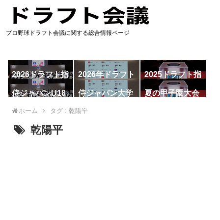
プロ野球ドラフト会議に関する総合情報ページ
2026ドラフト指
2026年ドラフト
2025ドラフト指
名予想
候補
名一覧
侍ジャパンU18
侍ジャパン大学
夏の甲子園大会
代表
代表
ホーム
タグ : 乾陽平
乾陽平