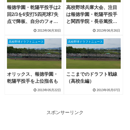
報徳学園・乾陽平投手は2
高校野球兵庫大会、注目
回2/3を6安打5四死球7失
は報徳学園・乾陽平投手
点で降板、自分のフォー
と関西学院・長谷篤投手
ム取り戻せず
が2回戦で激突も
2013年06月30日
2013年06月26日
高校野球ドラフトニュース
高校野球ドラフトニュース
オリックス、報徳学園・
ここまでのドラフト戦線
乾陽平投手を上位指名も
（高校生編）
2013年05月22日
2013年05月07日
スポンサーリンク