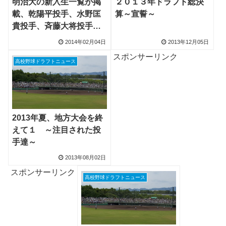
明治大の新入生一覧が掲
２０１３年ドラフト総決
載、乾陽平投手、水野匡
算～宣誓～
貴投手、斉藤大将投手、
竹村春樹選手、荒井海斗
2014年02月04日
2013年12月05日
選手などが入部
スポンサーリンク
高校野球ドラフトニュース
2013年夏、地方大会を終
えて１ ～注目された投
手達～
2013年08月02日
スポンサーリンク
高校野球ドラフトニュース