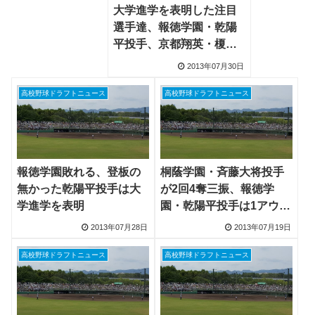
大学進学を表明した注目
選手達、報徳学園・乾陽
平投手、京都翔英・榎本
和輝投手、広陵・下石涼
2013年07月30日
太投手など
高校野球ドラフトニュース
高校野球ドラフトニュース
報徳学園敗れる、登板の
桐蔭学園・斉藤大将投手
無かった乾陽平投手は大
が2回4奪三振、報徳学
学進学を表明
園・乾陽平投手は1アウト
も取れず降板
2013年07月28日
2013年07月19日
高校野球ドラフトニュース
高校野球ドラフトニュース