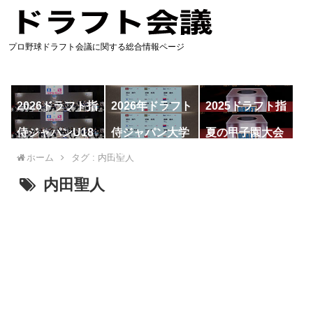
プロ野球ドラフト会議に関する総合情報ページ
2026ドラフト指
2026年ドラフト
2025ドラフト指
名予想
候補
名一覧
侍ジャパンU18
侍ジャパン大学
夏の甲子園大会
代表
代表
ホーム
タグ : 内田聖人
内田聖人