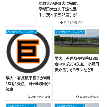
立教大が法政大に完敗、
早稲田大は丸子達也選
手、茂木栄五郎選手が活
躍
2015年04月20日
大学野球ドラフトニュース
大学野球ドラフトニュース
早大、有原航平投手は8回
途中10安打4失点、小野田
俊介選手が3ランなど5打
点
早大・有原航平投手が6回
1/3を1失点、日米6球団が
視察
2014年04月29日
2013年06月02日
大学野球ドラフトニュース
大学野球ドラフトニュース