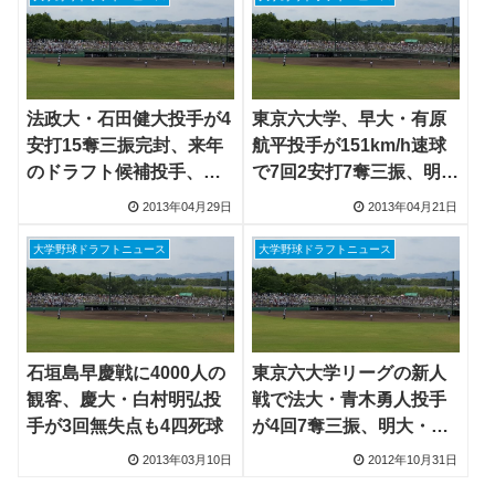
法政大・石田健大投手が4
東京六大学、早大・有原
安打15奪三振完封、来年
航平投手が151km/h速球
のドラフト候補投手、明
で7回2安打7奪三振、明
治大ｖｓ早稲田大は引き
大・山崎福也投手も
2013年04月29日
2013年04月21日
分け
147km/hで7回7奪三振
大学野球ドラフトニュース
大学野球ドラフトニュース
石垣島早慶戦に4000人の
東京六大学リーグの新人
観客、慶大・白村明弘投
戦で法大・青木勇人投手
手が3回無失点も4四死球
が4回7奪三振、明大・宮
内和也、真栄平大輝選手
2013年03月10日
2012年10月31日
がホームラン