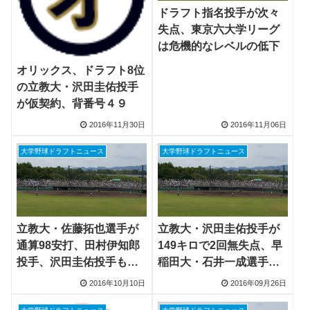
ドラフト指名投手が次々
失点、東京六大学リーグ
は危機的なレベルの低下
オリックス、ドラフト8位
の立教大・沢田圭佑投手
が仮契約、背番号４９
2016年11月30日
2016年11月06日
大学野球ドラフトニュース
大学野球ドラフトニュース
立教大・佐藤拓也選手が
立教大・沢田圭佑投手が
通算98安打、田村伊知郎
149キロで2回無失点、早
投手、沢田圭佑投手も好
稲田大・石井一成選手は3
投
安打
2016年10月10日
2016年09月26日