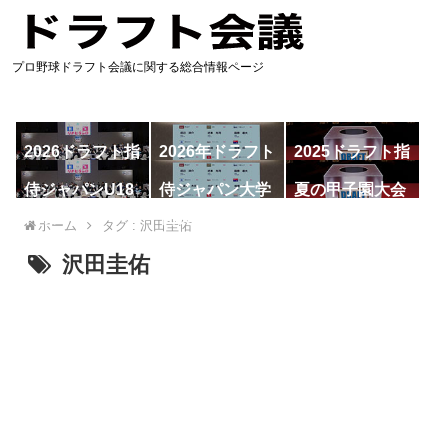
プロ野球ドラフト会議に関する総合情報ページ
2026ドラフト指
2026年ドラフト
2025ドラフト指
名予想
候補
名一覧
侍ジャパンU18
侍ジャパン大学
夏の甲子園大会
代表
代表
ホーム
タグ : 沢田圭佑
沢田圭佑