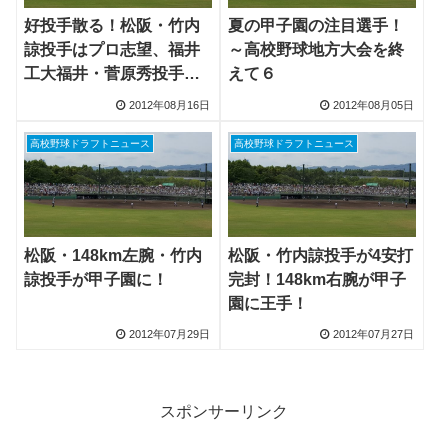
好投手散る！松阪・竹内
夏の甲子園の注目選手！
諒投手はプロ志望、福井
～高校野球地方大会を終
工大福井・菅原秀投手は
えて６
「野球を続けるかわから
2012年08月16日
2012年08月05日
ない」
高校野球ドラフトニュース
高校野球ドラフトニュース
松阪・148km左腕・竹内
松阪・竹内諒投手が4安打
諒投手が甲子園に！
完封！148km右腕が甲子
園に王手！
2012年07月29日
2012年07月27日
スポンサーリンク