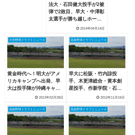
法大・石田健大投手が2被
弾で2敗目、早大・中澤彰
太選手が勝ち越しホーム
ラン
2014年04月14日
大学野球ドラフトニュース
高校野球ドラフトニュース
黄金時代へ！明大がアメ
早大に松阪・竹内諒投
リカキャンプへ出発、早
手、木更津総合・黄本創
大は投手陣が沖縄キャン
星投手、作新学院・石井
プに合流
一成選手、静岡・中澤彰
2013年02月28日
2012年11月16日
太選手が合格
高校野球ドラフトニュース
高校野球ドラフトニュース