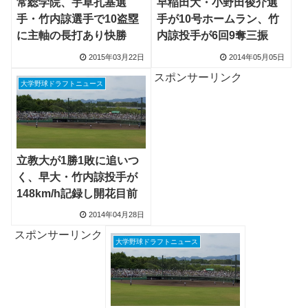
常総学院、宇草孔基選
早稲田大・小野田俊介選
手・竹内諒選手で10盗塁
手が10号ホームラン、竹
に主軸の長打あり快勝
内諒投手が6回9奪三振
2015年03月22日
2014年05月05日
スポンサーリンク
大学野球ドラフトニュース
立教大が1勝1敗に追いつ
く、早大・竹内諒投手が
148km/h記録し開花目前
2014年04月28日
スポンサーリンク
大学野球ドラフトニュース