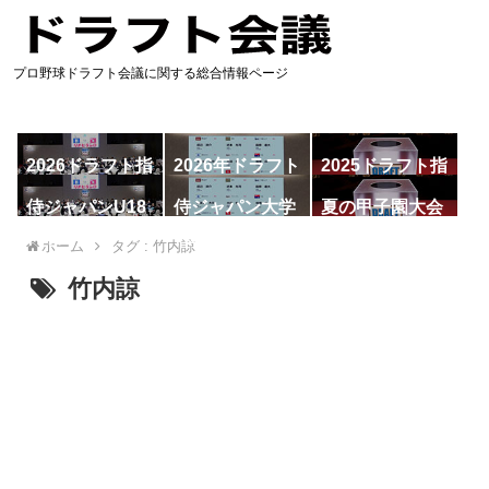
プロ野球ドラフト会議に関する総合情報ページ
2026ドラフト指
2026年ドラフト
2025ドラフト指
名予想
候補
名一覧
侍ジャパンU18
侍ジャパン大学
夏の甲子園大会
代表
代表
ホーム
タグ : 竹内諒
竹内諒