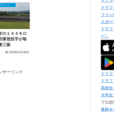
サプラ
高校野球ドラフトニュース
ドラフ
ファン
スポー
ドラフ
年の１４４キロ
ど）
田琢登投手が毎
奪三振
2019年04月30日
ンサーリンク
ドラフ
ドラフ
高校生
大学生
プロ
進路を