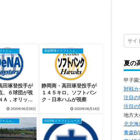
高校野球ドラフトニュース
高校野球ドラフトニュース
夏の
甲子園
高田琢登投手が
静岡商・高田琢登投手が
対戦カ
点、６球団が視
１４５キロ、ソフトバン
注目の
ＮＡ，オリック
ク・日本ハムが視察
注目の
2020年06月28日
2020年06月14日
地方大
高校野球ドラフトニュース
2020年ドラフトニュース
北北海
青森B
/