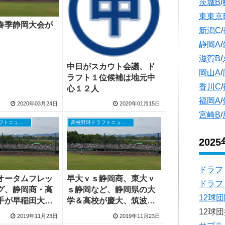
茨城B
/
東東京
春季静岡大会が
新潟C
/
静岡A
/
滋賀B
/
中日がスカウト会議、ド
岡山A
/
ラフト１位候補は地元中
香川C
/
心１２人
福岡A
/
2020年03月24日
2020年01月15日
宮崎B
/
高校野球ドラフトニュース
高校野球ドラフトニュース
202
ドラフ
オータムフレッ
早大ｖｓ静岡商、東大ｖ
ドラフ
グ、静岡商・高
ｓ静岡など、静岡県の大
12球
手が早稲田大に
学＆高校が慶大、筑波大
12球
などと対戦
2019年11月23日
2019年11月23日