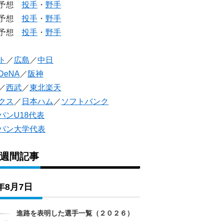
生予想
投手
・
野手
生予想
投手
・
野手
人予想
投手
・
野手
ト
／
広島
／
中日
DeNA
／
阪神
／
西武
／
東北楽天
クス
／
日本ハム
／
ソフトバンク
パンU18代表
パン大学代表
1週間記事
6年8月7日
進路を表明した選手一覧（２０２６）