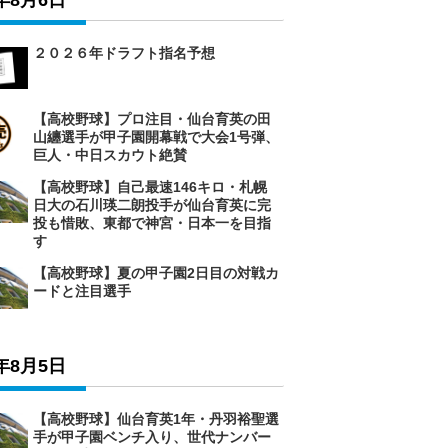
6年8月6日
２０２６年ドラフト指名予想
【高校野球】プロ注目・仙台育英の田
山纏選手が甲子園開幕戦で大会1号弾、
巨人・中日スカウト絶賛
【高校野球】自己最速146キロ・札幌
日大の石川瑛二朗投手が仙台育英に完
投も惜敗、東都で神宮・日本一を目指
す
【高校野球】夏の甲子園2日目の対戦カ
ードと注目選手
6年8月5日
【高校野球】仙台育英1年・丹羽裕聖選
手が甲子園ベンチ入り、世代ナンバー