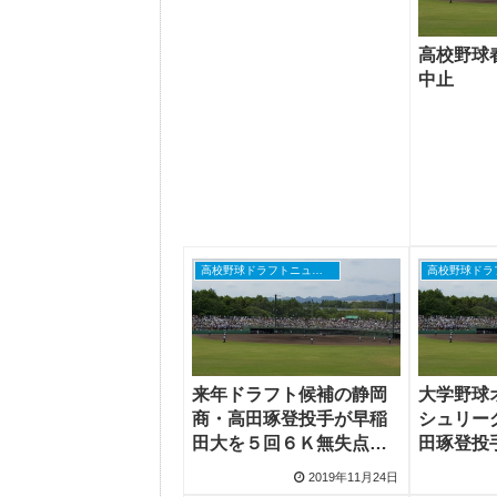
高校野球
中止
高校野球ドラフトニュース
来年ドラフト候補の静岡
大学野球
商・高田琢登投手が早稲
シュリー
田大を５回６Ｋ無失点に
田琢登投
抑える
挑戦
2019年11月24日