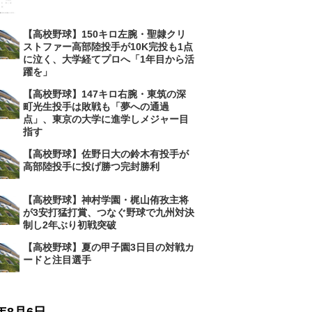
【高校野球】150キロ左腕・聖隷クリ
ストファー高部陸投手が10K完投も1点
に泣く、大学経てプロへ「1年目から活
躍を」
【高校野球】147キロ右腕・東筑の深
町光生投手は敗戦も「夢への通過
点」、東京の大学に進学しメジャー目
指す
【高校野球】佐野日大の鈴木有投手が
高部陸投手に投げ勝つ完封勝利
【高校野球】神村学園・梶山侑孜主将
が3安打猛打賞、つなぐ野球で九州対決
制し2年ぶり初戦突破
【高校野球】夏の甲子園3日目の対戦カ
ードと注目選手