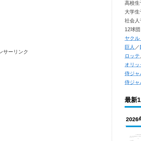
高校
大学
社会
12球団
ヤクル
巨人
／
ンサーリンク
ロッテ
オリッ
侍ジャ
侍ジャ
最新
202