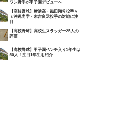
ワン野手が甲子園デビューへ
【高校野球】横浜高・織田翔希投手ｖ
ｓ沖縄尚学・末吉良丞投手の対戦に注
目
【高校野球】高校生スラッガー25人の
評価
【高校野球】甲子園ベンチ入り1年生は
50人！注目1年生を紹介