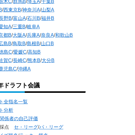
栃木C
/
群馬B
/
埼玉A
/
千葉B
B
/
西東京B
/
神奈川A
/
山梨A
長野B
/
富山A
/
石川B
/
福井B
愛知A
/
三重B
/
岐阜A
京都B
/
大阪A
/
兵庫A
/
奈良A
/
和歌山B
広島B
/
鳥取B
/
島根B
/
山口B
徳島C
/
愛媛C
/
高知B
佐賀C
/
長崎C
/
熊本B
/
大分B
鹿児島C
/
沖縄A
5年ドラフト会議
ト全指名一覧
ト分析
団関係者の自己評価
団採点
セ・リーグ
/
パ・リーグ