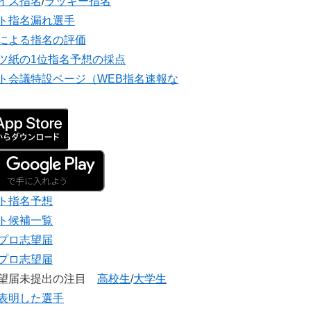
イズ指名
/
ラッキー指名
ト指名漏れ選手
による指名の評価
ツ紙の1位指名予想の採点
ト会議特設ページ（WEB指名速報な
ト指名予想
ト候補一覧
プロ志望届
プロ志望届
志望届未提出の注目
高校生
/
大学生
表明した選手