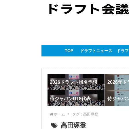
TOP
ドラフトニュース
ドラフ
2026ドラフト指名予想
2026年
侍ジャパンU18代表
侍ジャパ
ホーム
タグ : 高田琢登
高田琢登