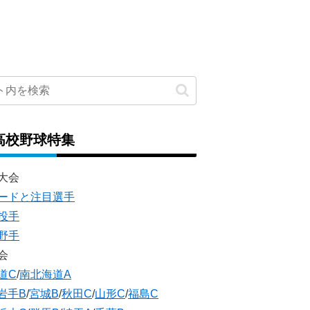
高校野球特集
大会
ードと注目選手
投手
野手
会
道C
/
南北海道A
岩手B
/
宮城B
/
秋田C
/
山形C
/
福島C