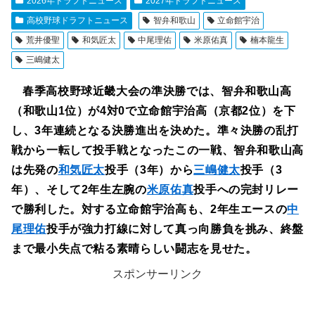
2026年ドラフトニュース
2027年ドラフトニュース
高校野球ドラフトニュース
智弁和歌山
立命館宇治
荒井優聖
和気匠太
中尾理佑
米原佑真
楠本龍生
三嶋健太
春季高校野球近畿大会の準決勝では、智弁和歌山高
（和歌山1位）が4対0で立命館宇治高（京都2位）を下
し、3年連続となる決勝進出を決めた。準々決勝の乱打
戦から一転して投手戦となったこの一戦、智弁和歌山高
は先発の
和気匠太
投手（3年）から
三嶋健太
投手（3
年）、そして2年生左腕の
米原佑真
投手への完封リレー
で勝利した。対する立命館宇治高も、2年生エースの
中
尾理佑
投手が強力打線に対して真っ向勝負を挑み、終盤
まで最小失点で粘る素晴らしい闘志を見せた。
スポンサーリンク