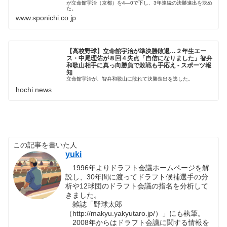
が立命館宇治（京都）を4―0で下し、3年連続の決勝進出を決め
た。
www.sponichi.co.jp
【高校野球】立命館宇治が準決勝敗退…２年生エー
ス・中尾理佑が８回４失点「自信になりました」智弁
和歌山相手に真っ向勝負で敗戦も手応え - スポーツ報
知
立命館宇治が、智弁和歌山に敗れて決勝進出を逃した。
hochi.news
この記事を書いた人
yuki
1996年よりドラフト会議ホームページを解
説し、30年間に渡ってドラフト候補選手の分
析や12球団のドラフト会議の指名を分析して
きました。
雑誌「野球太郎
（http://makyu.yakyutaro.jp/）」にも執筆。
2008年からはドラフト会議に関する情報を