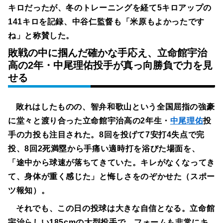
キロだったが、冬のトレーニングを経て5キロアップの
141キロを記録、中谷仁監督も「米原もよかったです
ね」と称賛した。
敗戦の中に掴んだ確かな手応え、立命館宇治
高の2年・中尾理佑投手が真っ向勝負で力を見
せる
敗れはしたものの、智弁和歌山という全国屈指の強豪
に堂々と渡り合った立命館宇治高の2年生・
中尾理佑
投
手の力投も注目された。8回を投げて7安打4失点で完
投、8回2死満塁から手痛い適時打を浴びた場面を、
「途中から球速が落ちてきていた。キレがなくなってき
て、身体が重く感じた」と悔しさをのぞかせた（スポー
ツ報知）。
それでも、この日の投球は大きな自信となる。立命館
宇治らしい185cmの大型投手で、フォームも非常にキ