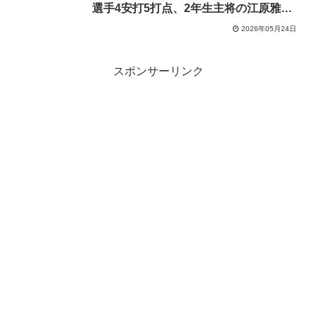
選手4安打5打点、2年生主将の江原雅登
捕手は4盗塁阻止
2026年05月24日
スポンサーリンク