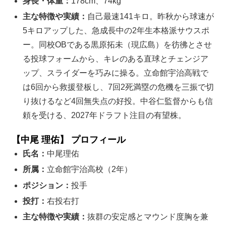
身長・体重：
178cm、74kg
主な特徴や実績：
自己最速141キロ。昨秋から球速が
5キロアップした、急成長中の2年生本格派サウスポ
ー。同校OBである黒原拓未（現広島）を彷彿とさせ
る投球フォームから、キレのある直球とチェンジア
ップ、スライダーを巧みに操る。立命館宇治高戦で
は6回から救援登板し、7回2死満塁の危機を三振で切
り抜けるなど4回無失点の好投。中谷仁監督からも信
頼を受ける、2027年ドラフト注目の有望株。
【中尾 理佑】 プロフィール
氏名：
中尾理佑
所属：
立命館宇治高校（2年）
ポジション：
投手
投打：
右投右打
主な特徴や実績：
抜群の安定感とマウンド度胸を兼