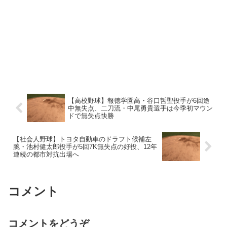
【高校野球】報徳学園高・谷口哲聖投手が6回途
中無失点、二刀流・中尾勇貴選手は今季初マウン
ドで無失点快勝
【社会人野球】トヨタ自動車のドラフト候補左
腕・池村健太郎投手が5回7K無失点の好投、12年
連続の都市対抗出場へ
コメント
コメントをどうぞ