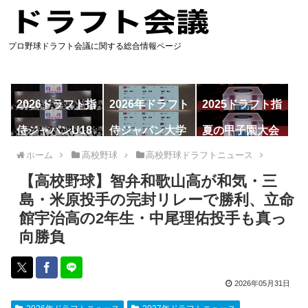
プロ野球ドラフト会議に関する総合情報ページ
2026ドラフト指
2026年ドラフト
2025ドラフト指
名予想
候補
名一覧
侍ジャパンU18
侍ジャパン大学
夏の甲子園大会
代表
代表
ホーム
高校野球
高校野球ドラフトニュース
【高校野球】智弁和歌山高が和気・三
島・米原投手の完封リレーで勝利、立命
館宇治高の2年生・中尾理佑投手も真っ
向勝負
2026年05月31日