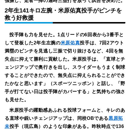
強振し、走者一掃の適時三塁打を放って試合を決めた。
2年生141キロ左腕・米原佑真投手がピンチを
救う好救援
投手陣も力を見せた。1点リードの6回表から3番手と
して登板した2年生左腕の
米原佑真
投手は、7回2アウト
満塁のピンチを見逃し三振で切り抜けるなど、4回を無
失点に抑えて勝利に貢献した。米原投手は、「直球とチ
ェンジアップで奥行きを出し、スライダーもうまく制球
することができたので、無失点に抑えられることができ
たかなと思います」（スポーツニッポン）と話し、「野
手が打てない日は投手陣がカバーする」と気持ちの強さ
も見せた。
米原投手の躍動感あふれる投球フォームと、キレのあ
る直球や鋭いチェンジアップは、同校OBである
黒原拓
未
投手（現広島）のような印象がある。昨秋時点で136