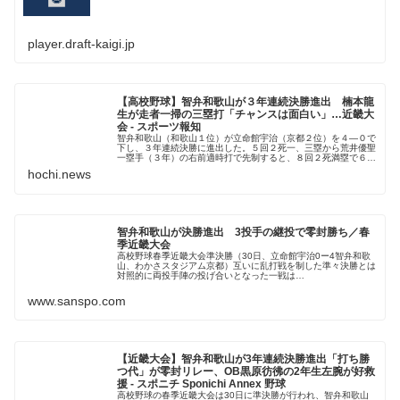
player.draft-kaigi.jp
【高校野球】智弁和歌山が３年連続決勝進出 楠本龍
生が走者一掃の三塁打「チャンスは面白い」…近畿大
会 - スポーツ報知
智弁和歌山（和歌山１位）が立命館宇治（京都２位）を４―０で
下し、３年連続決勝に進出した。５回２死一、三塁から荒井優聖
一塁手（３年）の右前適時打で先制すると、８回２死満塁で６番
の楠本龍生二塁手（３年）
hochi.news
智弁和歌山が決勝進出 3投手の継投で零封勝ち／春
季近畿大会
高校野球春季近畿大会準決勝（30日、立命館宇治0ー4智弁和歌
山、わかさスタジアム京都）互いに乱打戦を制した準々決勝とは
対照的に両投手陣の投げ合いとなった一戦は…
www.sanspo.com
【近畿大会】智弁和歌山が3年連続決勝進出「打ち勝
つ代」が零封リレー、OB黒原彷彿の2年生左腕が好救
援 - スポニチ Sponichi Annex 野球
高校野球の春季近畿大会は30日に準決勝が行われ、智弁和歌山