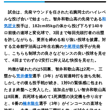
試合は、先発マウンドを任された右腕同士のハイレベ
ルな投げ合いで始まった。智弁和歌山高の先発である
和
気匠太
投手は、182cm85kgの体から投げ下ろす140キ
ロ前後の速球と変化球で、3回まで毎回先頭打者の出塁
を許しながらも、要所を締める粘り強い投球を披露。対
する立命館宇治高は2年生右腕の
中尾理佑
投手が先発
し、こちらも制球力の良さなどセンスの良い投球を見せ
て、4回までわずか2安打に抑え込む快投を見せた。
均衡が破れたのは5回裏、智弁和歌山高は2死一、三
塁から
荒井優聖
選手（3年）が右前適時打を放ち先制、
しかしその後も投手戦が続き、1対0の緊張感に包まれ
たまま終盤へと突入した。追加点が欲しい智弁和歌山高
は8回裏、四死球を絡めて1死満塁の決定機を作り出す
と、6番の
楠本龍生
選手（3年）がインコースの直球を