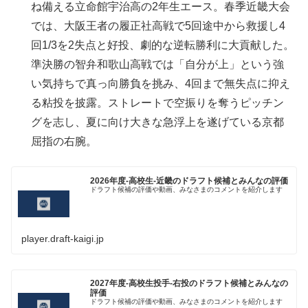
ね備える立命館宇治高の2年生エース。春季近畿大会
では、大阪王者の履正社高戦で5回途中から救援し4
回1/3を2失点と好投、劇的な逆転勝利に大貢献した。
準決勝の智弁和歌山高戦では「自分が上」という強
い気持ちで真っ向勝負を挑み、4回まで無失点に抑え
る粘投を披露。ストレートで空振りを奪うピッチン
グを志し、夏に向け大きな急浮上を遂げている京都
屈指の右腕。
2026年度-高校生-近畿のドラフト候補とみんなの評価
ドラフト候補の評価や動画、みなさまのコメントを紹介します
player.draft-kaigi.jp
2027年度-高校生投手-右投のドラフト候補とみんなの
評価
ドラフト候補の評価や動画、みなさまのコメントを紹介します