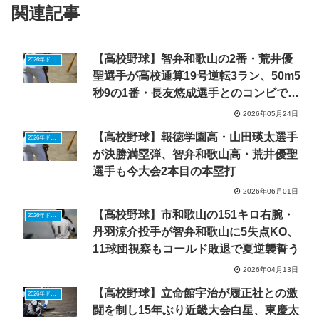
関連記事
【高校野球】智弁和歌山の2番・荒井優
2026年ドラフトニュース
聖選手が高校通算19号逆転3ラン、50m5
秒9の1番・長友悠成選手とのコンビで勝
利
2026年05月24日
【高校野球】報徳学園高・山田瑛太選手
2026年ドラフトニュース
が決勝満塁弾、智弁和歌山高・荒井優聖
選手も今大会2本目の本塁打
2026年06月01日
【高校野球】市和歌山の151キロ右腕・
2026年ドラフトニュース
丹羽涼介投手が智弁和歌山に5失点KO、
11球団視察もコールド敗退で夏逆襲誓う
2026年04月13日
【高校野球】立命館宇治が履正社との激
2026年ドラフトニュース
闘を制し15年ぶり近畿大会白星、東慶太