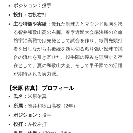
ポジション：
投手
投打：
右投右打
主な特徴や実績：
優れた制球力とマウンド度胸を誇
る智弁和歌山高の右腕。春季近畿大会準決勝の立命
館宇治高戦では先発として試合を作り、毎回先頭打
者を出しながらも後続を断ち切る粘り強い投球で試
合の流れを引き寄せた。投手陣の厚みを証明する存
在として、夏の和歌山大会、そして甲子園での活躍
が期待される実力派。
【米原 佑真】 プロフィール
氏名：
米原佑真
所属：
智弁和歌山高校（2年）
ポジション：
投手
投打：
左投左打