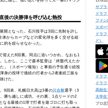
気に感じ、強い思いを持って大一番のマウン
12球
サプラ
ドラフ
直後の決勝弾を呼び込む熱投
ファン
スポー
展開となった。石川投手は3回に先制を許し
ドラフ
主体からカーブなどの変化球を多く交ぜる組
ど）
に的を絞らせなかった。
ドで迎えた8回裏。同点に追いつかれ、なおも1
。しかし、ここで森本監督は「終盤代えたか
た」（スポーツ報知）と事前の予告通り続投
渾身の投球で後続の打者から2者連続三振を
ドラフ
抜けた。
ドラフ
高校生
。9回表、札幌日大高は3番の
川合黎
選手（3
、勝ち越しに成功。その裏、1点リードの2
大学生
目となる最後の1球で打者を遊ゴロに打ち取っ
プロ