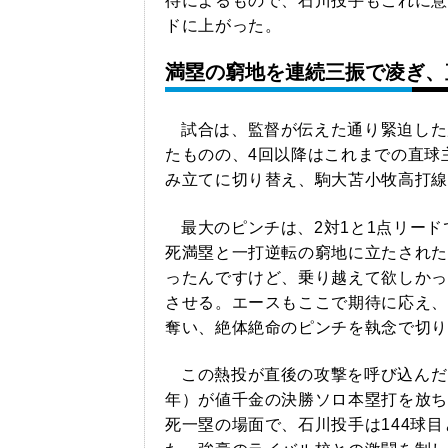
待によるもので、石川投手もこれに意
ドに上がった。
満塁の窮地を連続三振で凌ぎ、
試合は、監督が伝えた通り緊迫した
たものの、4回以降はこれまでの直球
み立てに切り替え、駒大苫小牧高打線
最大のピンチは、2対1と1点リー
死満塁と一打逆転の窮地に立たされた
ったんですけど、乗り越えて欲しかっ
させる。エースもここで期待に応え、
奪い、絶体絶命のピンチを執念で切り
この熱投が直後の攻撃を呼び込んだ
年）が値千金の決勝ソロ本塁打を放ち
死一塁の場面で、石川投手は144球