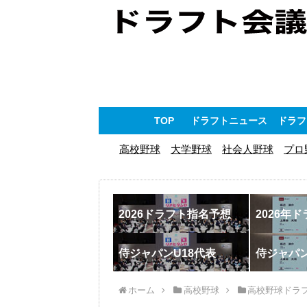
TOP
ドラフトニュース
ドラフ
高校野球
大学野球
社会人野球
プロ
2026ドラフト指名予想
2026年
侍ジャパンU18代表
侍ジャパ
ホーム
高校野球
高校野球ドラ