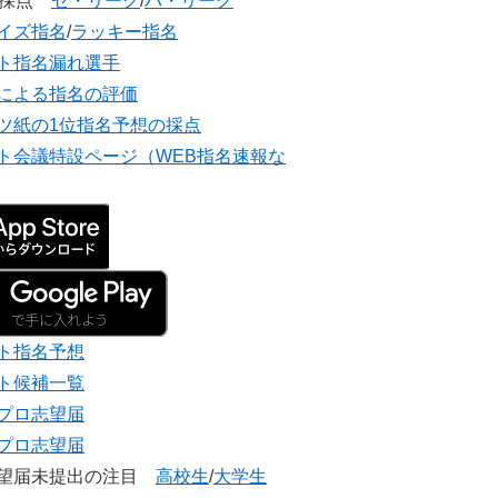
団採点
セ・リーグ
/
パ・リーグ
イズ指名
/
ラッキー指名
ト指名漏れ選手
による指名の評価
ツ紙の1位指名予想の採点
ト会議特設ページ（WEB指名速報な
ト指名予想
ト候補一覧
プロ志望届
プロ志望届
志望届未提出の注目
高校生
/
大学生