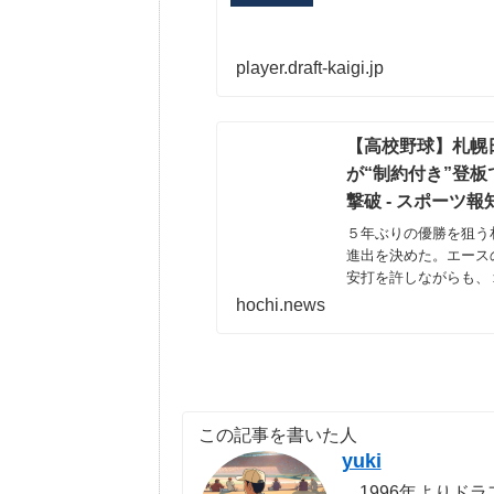
player.draft-kaigi.jp
【高校野球】札幌
が“制約付き”登
撃破 - スポーツ報
５年ぶりの優勝を狙う
進出を決めた。エース
安打を許しながらも、
た。
hochi.news
この記事を書いた人
yuki
1996年よりドラ