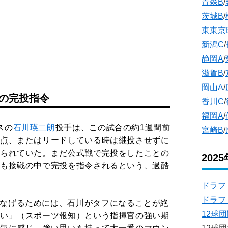
青森B
/
茨城B
/
東東京
新潟C
/
静岡A
/
滋賀B
/
岡山A
/
の完投指令
香川C
/
福岡A
/
スの
石川瑛二朗
投手は、この試合の約1週間前
宮崎B
/
点、またはリードしている時は継投させずに
られていた。まだ公式戦で完投をしたことの
202
も接戦の中で完投を指令されるという、過酷
ドラフ
ドラフ
なげるためには、石川がタフになることが絶
12球
い」（スポーツ報知）という指揮官の強い期