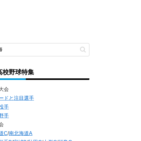
高校野球特集
大会
ードと注目選手
投手
野手
会
道C
/
南北海道A