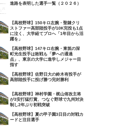
進路を表明した選手一覧（２０２６）
【高校野球】150キロ左腕・聖隷クリ
ストファー高部陸投手が10K完投も1点
に泣く、大学経てプロへ「1年目から活
躍を」
【高校野球】147キロ右腕・東筑の深
町光生投手は敗戦も「夢への通過
点」、東京の大学に進学しメジャー目
指す
【高校野球】佐野日大の鈴木有投手が
高部陸投手に投げ勝つ完封勝利
【高校野球】神村学園・梶山侑孜主将
が3安打猛打賞、つなぐ野球で九州対決
制し2年ぶり初戦突破
【高校野球】夏の甲子園3日目の対戦カ
ードと注目選手