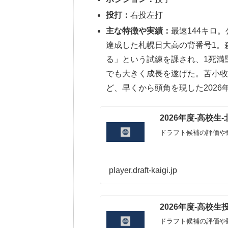
投打：
右投左打
主な特徴や実績：
最速144キロ
達成した札幌日大高の背番号1。
る」という試練を課され、1死満
でも大きく成長を遂げた。苫小
ど、早くから頭角を現した2026
2026年度-高校
ドラフト候補の評価や
player.draft-kaigi.jp
2026年度-高校
ドラフト候補の評価や