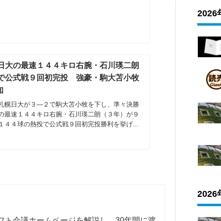
202
日大の最速１４４キロ右腕・石川瑛二朗
板で公式戦９回初完投 強豪・駒大苫小牧
知
札幌日大が３―２で駒大苫小牧を下し、準々決勝
の最速１４４キロ右腕・石川瑛二朗（３年）が９
１４４球の熱投で公式戦９回初完投勝利を挙げ
202
フト会議ホームページを解説し、30年間に渡