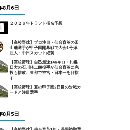
6年8月6日
２０２６年ドラフト指名予想
【高校野球】プロ注目・仙台育英の田
山纏選手が甲子園開幕戦で大会1号弾、
巨人・中日スカウト絶賛
【高校野球】自己最速146キロ・札幌
日大の石川瑛二朗投手が仙台育英に完
投も惜敗、東都で神宮・日本一を目指
す
【高校野球】夏の甲子園2日目の対戦カ
ードと注目選手
6年8月5日
【高校野球】仙台育英1年・丹羽裕聖選