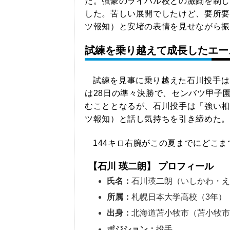
た。強豪のライバル校との激闘を制し
した。苦しい展開でしたけど、要所要
ツ報知）と安堵の表情を見せながら振
試練を乗り越えて成長したエー
試練を見事に乗り越えた石川投手は
は28日の準々決勝で、センバツ甲子
むこととなるが、石川投手は「強い相
ツ報知）と話し気持ちを引き締めた。
144キロ右腕がこの夏までにどこ
【石川 瑛二朗】 プロフィール
氏名：
石川瑛二朗（いしかわ・
所属：
札幌日本大学高校（3年）
出身：
北海道苫小牧市（苫小牧市
ポジション：
投手