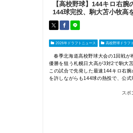
【高校野球】144キロ右
144球完投、駒大苫小牧高
2026年ドラフトニュース
高校野球ドラフ
春季北海道高校野球大会の1回戦が
優勝を狙う札幌日大高が3対2で駒大
この試合で先発した最速144キロ右
を許しながらも144球の熱投で、公
スポ