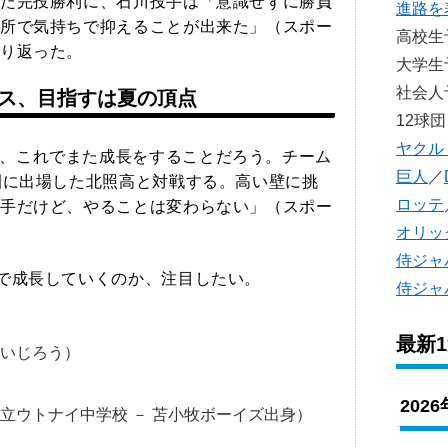
た完投勝利に、石川投手は「意識せずに勝負
進路を
所で気持ちで抑えることが出来た」（スポー
高校
り返った。
大学
社会
ス、目指すは夏の頂点
12球団
ヤクル
、これでまた成長をすることだろう。チーム
巨人
／
園に出場した北照高と対戦する。高い壁に挑
ロッテ
手だけど、やることは変わらない」（スポー
オリッ
侍ジャ
まで成長していくのか、注目したい。
侍ジャ
最新
えいじろう）
202
立ウトナイ中学校 － 苫小牧ボーイズ出身）