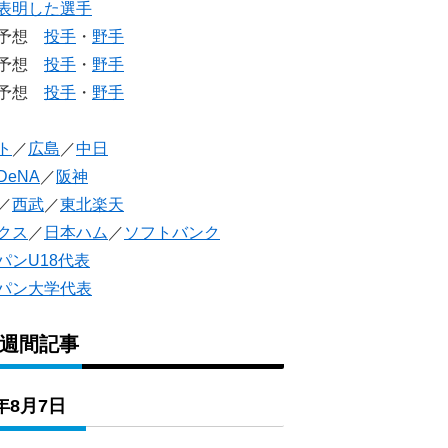
表明した選手
生予想
投手
・
野手
生予想
投手
・
野手
人予想
投手
・
野手
ト
／
広島
／
中日
DeNA
／
阪神
／
西武
／
東北楽天
クス
／
日本ハム
／
ソフトバンク
パンU18代表
パン大学代表
1週間記事
6年8月7日