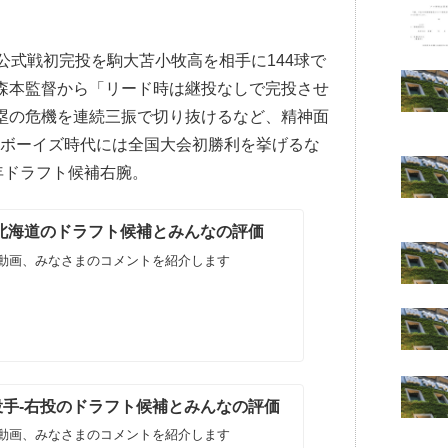
。公式戦初完投を駒大苫小牧高を相手に144球で
森本監督から「リード時は継投なしで完投させ
塁の危機を連続三振で切り抜けるなど、精神面
牧ボーイズ時代には全国大会初勝利を挙げるな
年ドラフト候補右腕。
生-北海道のドラフト候補とみんなの評価
動画、みなさまのコメントを紹介します
生投手-右投のドラフト候補とみんなの評価
動画、みなさまのコメントを紹介します