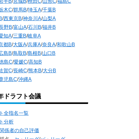
岩手B
/
宮城B
/
秋田C
/
山形C
/
福島C
栃木C
/
群馬B
/
埼玉A
/
千葉B
B
/
西東京B
/
神奈川A
/
山梨A
長野B
/
富山A
/
石川B
/
福井B
愛知A
/
三重B
/
岐阜A
京都B
/
大阪A
/
兵庫A
/
奈良A
/
和歌山B
広島B
/
鳥取B
/
島根B
/
山口B
徳島C
/
愛媛C
/
高知B
佐賀C
/
長崎C
/
熊本B
/
大分B
鹿児島C
/
沖縄A
5年ドラフト会議
ト全指名一覧
ト分析
団関係者の自己評価