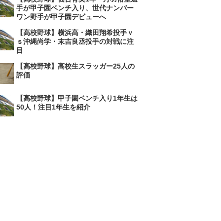
手が甲子園ベンチ入り、世代ナンバー
ワン野手が甲子園デビューへ
【高校野球】横浜高・織田翔希投手ｖ
ｓ沖縄尚学・末吉良丞投手の対戦に注
目
【高校野球】高校生スラッガー25人の
評価
【高校野球】甲子園ベンチ入り1年生は
50人！注目1年生を紹介