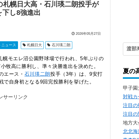
腕の札幌日大高・石川瑛二朗投手が
を下し8強進出
2026年05月27日
トニュース
札幌日大
石川瑛二朗
札幌モエレ沼公園野球場で行われ、5年ぶりの
苫小牧高に勝利し、準々決勝進出を決めた。
夏の
腕のエース・
石川瑛二朗
投手（3年）は、9安打
式戦で自身初となる9回完投勝利を挙げた。
甲子園
対戦カ
ンサーリンク
注目の
注目の
地方大
北北海