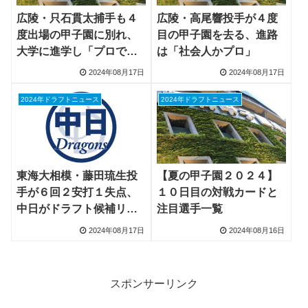
広陵・只石貫太捕手も４
広陵・高尾響投手が４度
度出場の甲子園に別れ、
目の甲子園を去る、進路
大学に進学し「プロで高
は「社会人かプロ」
尾と・・・」
2024年08月17日
2024年08月17日
2024年ドラフトニュース
2024年ドラフトニュース
東海大相模・藤田琉生投
【夏の甲子園２０２４】
手が６回２安打１失点、
１０日目の対戦カードと
中日がドラフト候補リス
注目選手一覧
トアップ
2024年08月17日
2024年08月16日
スポンサーリンク