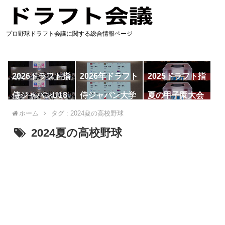
プロ野球ドラフト会議に関する総合情報ページ
2026ドラフト指
2026年ドラフト
2025ドラフト指
名予想
候補
名一覧
侍ジャパンU18
侍ジャパン大学
夏の甲子園大会
代表
代表
ホーム
タグ : 2024夏の高校野球
2024夏の高校野球