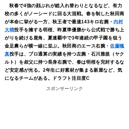
秋春で4強の顔ぶれが総入れ替わりとなるなど、有力
校の多くがノーシードに回る大混戦。春を制した秋田商
が本命に挙がる一方、秋王者で最速143キロ右腕・
内村
大晴
投手を擁する明桜、昨夏準優勝から公式戦で勝ち上
がりを続ける鹿角、夏連覇中で3年連続の甲子園を狙う
金足農らが横一線に並ぶ。秋田商のエース右腕・
佐藤颯
真
投手は、プロ通算の実績を持つ左腕・石川雅規（ヤク
ルト）を叔父に持つ長身右腕で、春は明桜を完封するな
ど安定感が光る。2年生に好素材が集まる新屋など、気
になるチームがある。ドラフト注目度C
スポンサーリンク