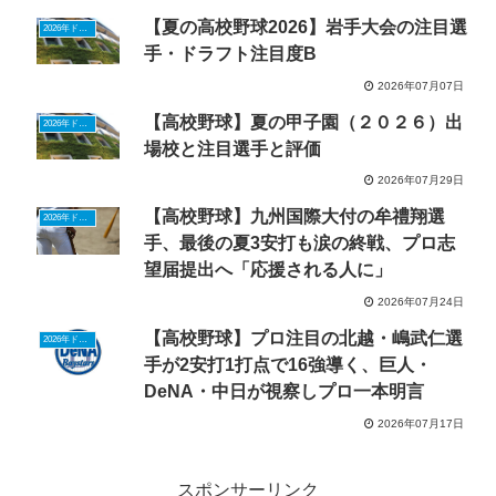
【夏の高校野球2026】岩手大会の注目選
2026年ドラフトニュース
手・ドラフト注目度B
2026年07月07日
【高校野球】夏の甲子園（２０２６）出
2026年ドラフトニュース
場校と注目選手と評価
2026年07月29日
【高校野球】九州国際大付の牟禮翔選
2026年ドラフトニュース
手、最後の夏3安打も涙の終戦、プロ志
望届提出へ「応援される人に」
2026年07月24日
【高校野球】プロ注目の北越・嶋武仁選
2026年ドラフトニュース
手が2安打1打点で16強導く、巨人・
DeNA・中日が視察しプロ一本明言
2026年07月17日
スポンサーリンク