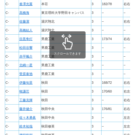
C-
沓澤光翼
本荘
3
182/78
右右
C-
高橋海
東京理科大学野田キャンパス
3
–
–
C-
佐藤潔
湯沢翔北
3
–
右右
C-
高橋結人
湯沢翔北
3
–
–
C-
目黒隼灯
男鹿工業
3
173/74
右右
C-
松田谷響
男鹿工業
3
–
–
スクロールできます
C-
赤平颯介
男鹿工業
3
–
–
C-
北嶋一星
男鹿工業
3
–
–
C-
菅原泰弛
男鹿工業
3
–
–
C-
伊藤旬里
秋田
3
168/72
右右
C-
牧謙芯
秋田
3
170/60
右左
C-
工藤克輝
秋田
3
–
右右
C-
藤井健介
秋田中央
3
176/81
右右
C-
佐々木勇眞
秋田中央
3
–
左左
C-
鈴木祐哉
秋田修英
3
–
左左