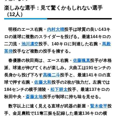
楽しみな選手：見て驚くかもしれない選手
（12人）
明桜のエース右腕・
内村大晴
投手は球質の良い143キ
ロの速球に複数のスライダーを投げる。最速144キロの
二刀流・
池川凛空
投手、140キロに到達した右腕・
馬殿
英侍
投手など複数の投手を擁する。
春優勝の秋田商は、エース右腕・
佐藤颯真
投手が本格
派、球速が伸びてくれが楽しみ。大曲工は191センチの
長身から投げ下ろす
髙橋二斗
投手と、最速141キロの直
球で押す右腕・
佐藤大和
投手の2枚が強力だ。左腕では
184センチの横手清陵・
松下耕太
投手、最速137キロの
秋田中央・
斎藤太地
投手が制球に持ち味を見せる。
数字以上に速く見える直球が武器の新屋・
賢木俊平
投
手、金足農戦で11奪三振を記録した最速136キロの横