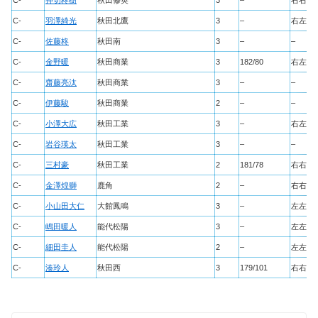
C-
押切柊樹
秋田修英
3
–
右右
C-
羽澤綺光
秋田北鷹
3
–
右左
C-
佐藤柊
秋田南
3
–
–
C-
金野暖
秋田商業
3
182/80
右左
C-
齋藤亮汰
秋田商業
3
–
–
C-
伊藤駿
秋田商業
2
–
–
C-
小澤大広
秋田工業
3
–
右左
C-
岩谷瑛太
秋田工業
3
–
–
C-
三村豪
秋田工業
2
181/78
右右
C-
金澤煌獅
鹿角
2
–
右右
C-
小山田大仁
大館鳳鳴
3
–
左左
C-
嶋田暖人
能代松陽
3
–
左左
C-
細田圭人
能代松陽
2
–
左左
C-
湊玲人
秋田西
3
179/101
右右