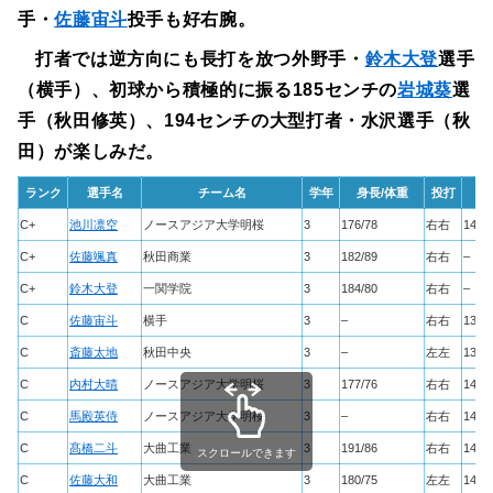
手・
佐藤宙斗
投手も好右腕。
打者では逆方向にも長打を放つ外野手・
鈴木大登
選手
（横手）、初球から積極的に振る185センチの
岩城葵
選
手（秋田修英）、194センチの大型打者・水沢選手（秋
田）が楽しみだ。
ランク
選手名
チーム名
学年
身長/体重
投打
球
C+
池川凛空
ノースアジア大学明桜
3
176/78
右右
144
C+
佐藤颯真
秋田商業
3
182/89
右右
–
C+
鈴木大登
一関学院
3
184/80
右右
–
C
佐藤宙斗
横手
3
–
右右
136
C
斎藤太地
秋田中央
3
–
左左
137
C
内村大晴
ノースアジア大学明桜
3
177/76
右右
143
C
馬殿英侍
ノースアジア大学明桜
3
–
右右
140
C
髙橋二斗
大曲工業
3
191/86
右右
141
スクロールできます
C
佐藤大和
大曲工業
3
180/75
左左
141