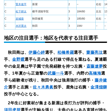
C
賢木俊平
新屋
2
–
右右
143
C
松下耕太
横手清陵学院
3
184/80
左左
137
C
岩城葵
秋田修英
3
185/80
右右
–
C
水沢寛太
秋田
3
194/-
–
–
地区の注目選手：地区を代表する注目選手
秋田商は、
伊藤心絆
選手、
松橋希羅
選手、
齋藤亮汰
選
手、
金野暖
選手ら足のある打線で得点を重ねる。夏連覇
中の金足農は甲子園で先発経験を持つ左腕・
斎藤遼夢
投
手、1年夏から正遊撃の
武藤一斗
選手、内野の
高橋海
選
手ら経験者が残り、秋田中央は強肩強打の捕手・
藤井健
介
選手と左腕・
佐々木勇眞
投手、鹿角は右腕・
金澤煌獅
投手が中心となる。
2年生に好素材が集まる新屋は長打力が評判の捕手・
須田虎朋
選手が主軸を張り、大曲のキレある直球が持ち