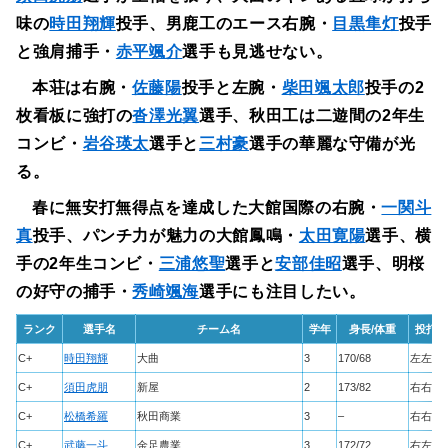
味の
時田翔輝
投手、男鹿工のエース右腕・
目黒隼灯
投手
と強肩捕手・
赤平颯介
選手も見逃せない。
本荘は右腕・
佐藤陽
投手と左腕・
柴田颯太郎
投手の2
枚看板に強打の
沓澤光翼
選手、秋田工は二遊間の2年生
コンビ・
岩谷瑛太
選手と
三村豪
選手の華麗な守備が光
る。
春に無安打無得点を達成した大館国際の右腕・
一関斗
真
投手、パンチ力が魅力の大館鳳鳴・
太田寛陽
選手、横
手の2年生コンビ・
三浦悠聖
選手と
安部佳昭
選手、明桜
の好守の捕手・
秀崎颯海
選手にも注目したい。
ランク
選手名
チーム名
学年
身長/体重
投打
C+
時田翔輝
大曲
3
170/68
左左
C+
須田虎朋
新屋
2
173/82
右右
C+
松橋希羅
秋田商業
3
–
右右
C+
武藤一斗
金足農業
3
172/72
右左