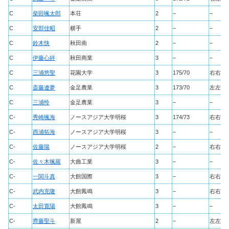
C
柴田颯太郎
本荘
2
–
–
C
安部佳昭
横手
2
–
–
C
鈴木快
秋田南
2
–
–
C
伊藤心絆
秋田商業
3
–
–
C
三浦悠聖
花園大学
3
175/70
右右
C
斎藤遼夢
金足農業
3
173/70
左左
C
三浦怜
金足農業
3
–
–
C-
秀崎颯海
ノースアジア大学明桜
3
174/73
右右
C-
西浦拓海
ノースアジア大学明桜
3
–
–
C-
佐藤陽
ノースアジア大学明桜
2
–
右右
C-
佐々木颯羅
大曲工業
3
–
–
C-
一関斗真
大館国際
3
–
右右
C-
武内充隆
大館鳳鳴
3
–
右右
C-
太田寛陽
大館鳳鳴
3
–
–
C-
齊藤聖斗
新屋
2
–
左左