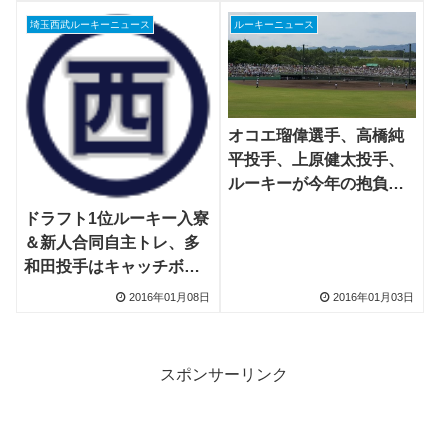
埼玉西武ルーキーニュース
ルーキーニュース
オコエ瑠偉選手、高橋純
平投手、上原健太投手、
ルーキーが今年の抱負を
語る
ドラフト1位ルーキー入寮
＆新人合同自主トレ、多
和田投手はキャッチボー
ル見せる
2016年01月08日
2016年01月03日
スポンサーリンク