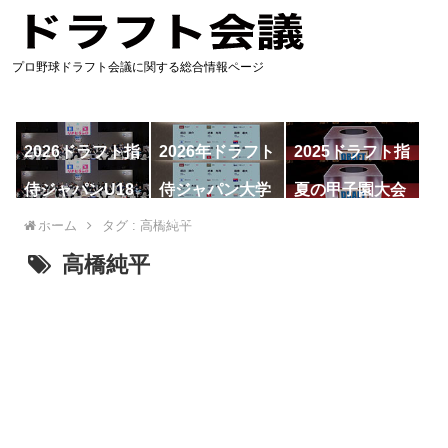
プロ野球ドラフト会議に関する総合情報ページ
2026ドラフト指
2026年ドラフト
2025ドラフト指
名予想
候補
名一覧
侍ジャパンU18
侍ジャパン大学
夏の甲子園大会
代表
代表
ホーム
タグ : 高橋純平
高橋純平