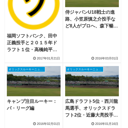
侍ジャパンU18戦士の進
路、小笠原慎之介投手な
ど8人がプロへ、森下暢仁
投手は明大進学
福岡ソフトバンク、田中
正義投手と２０１５年ド
ラフト１位・高橋純平投
手が１軍キャンプ入り
2017年01月21日
2016年03月01日
オリックスルーキーニュース
オリックスルーキーニュース
キャンプ注目ルーキー：
広島ドラフト5位・西川龍
パ・リーグ編
馬選手、オリックスドラ
フト2位・近藤大亮投手な
どにコーチ絶賛
2016年02月01日
2016年01月16日