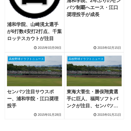
浦和学院、2年ぶりのセン
バツ制覇へエース・江口
奨理投手が成長
浦和学院、山崎滉太選手
が6打数4安打2打点、千葉
ロッテスカウトが注目
2015年03月09日
2015年02月15日
高校野球ドラフトニュース
高校野球ドラフトニュース
センバツ注目サウスポ
東海大菅生・勝俣翔貴選
ー、浦和学院・江口奨理
手に巨人、福岡ソフトバ
投手
ンクが注目、センバツ注
目投手たち
2015年01月28日
2015年01月21日