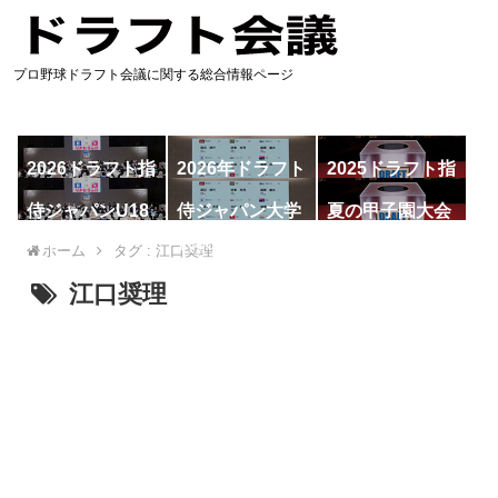
プロ野球ドラフト会議に関する総合情報ページ
2026ドラフト指
2026年ドラフト
2025ドラフト指
名予想
候補
名一覧
侍ジャパンU18
侍ジャパン大学
夏の甲子園大会
代表
代表
ホーム
タグ : 江口奨理
江口奨理