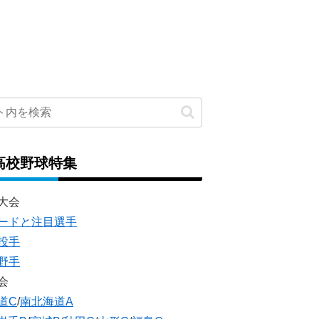
高校野球特集
大会
ードと注目選手
投手
野手
会
道C
/
南北海道A