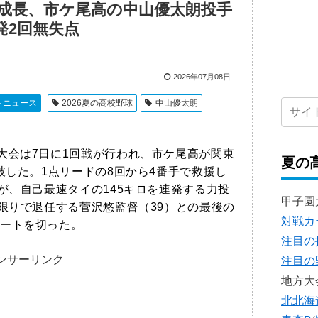
成長、市ケ尾高の中山優太朗投手
発2回無失点
2026年07月08日
トニュース
2026夏の高校野球
中山優太朗
川大会は7日に1回戦が行われ、市ケ尾高が関東
夏の
破した。1点リードの8回から4番手で救援し
が、自己最速タイの145キロを連発する力投
甲子園
夏限りで退任する菅沢悠監督（39）との最後の
対戦カ
ートを切った。
注目の
ンサーリンク
注目の
地方大
北北海