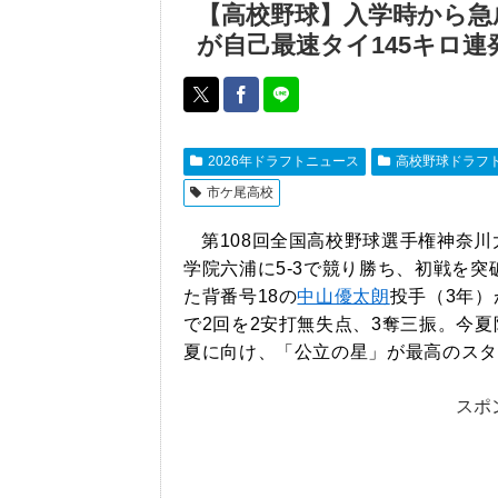
【高校野球】入学時から急
が自己最速タイ145キロ連
2026年ドラフトニュース
高校野球ドラフ
市ケ尾高校
第108回全国高校野球選手権神奈
学院六浦に5-3で競り勝ち、初戦を突
た背番号18の
中山優太朗
投手（3年）
で2回を2安打無失点、3奪三振。今
夏に向け、「公立の星」が最高のスタ
スポ