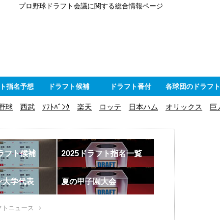
プロ野球ドラフト会議に関する総合情報ページ
ト指名予想
ドラフト候補
ドラフト番付
各球団のドラフ
野球
西武
ｿﾌﾄﾊﾞﾝｸ
楽天
ロッテ
日本ハム
オリックス
巨
ドラフト候補
2025ドラフト指名一覧
ン大学代表
夏の甲子園大会
フトニュース