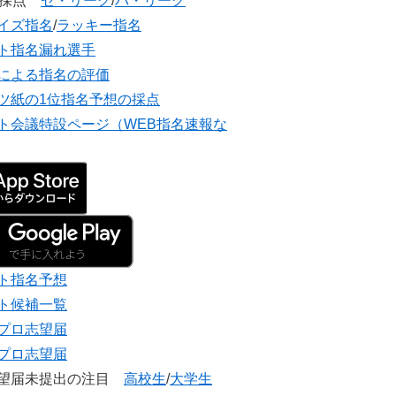
団採点
セ・リーグ
/
パ・リーグ
イズ指名
/
ラッキー指名
ト指名漏れ選手
による指名の評価
ツ紙の1位指名予想の採点
ト会議特設ページ（WEB指名速報な
ト指名予想
ト候補一覧
プロ志望届
プロ志望届
志望届未提出の注目
高校生
/
大学生