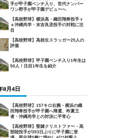
手が甲子園ベンチ入り、世代ナンバー
ワン野手が甲子園デビューへ
【高校野球】横浜高・織田翔希投手ｖ
ｓ沖縄尚学・末吉良丞投手の対戦に注
目
【高校野球】高校生スラッガー25人の
評価
【高校野球】甲子園ベンチ入り1年生は
50人！注目1年生を紹介
6年8月4日
【高校野球】157キロ右腕・横浜の織
田翔希投手が甲子園へ帰還、昨夏王
者・沖縄尚学との対決に平常心
【高校野球】聖隷クリストファー・高
部陸投手が353日ぶりに甲子園に登
場、変化球5種に増やしゼロ封誓う