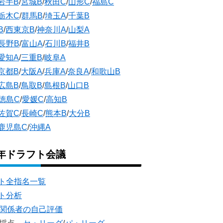
岩手B
/
宮城B
/
秋田C
/
山形C
/
福島C
栃木C
/
群馬B
/
埼玉A
/
千葉B
B
/
西東京B
/
神奈川A
/
山梨A
長野B
/
富山A
/
石川B
/
福井B
愛知A
/
三重B
/
岐阜A
京都B
/
大阪A
/
兵庫A
/
奈良A
/
和歌山B
広島B
/
鳥取B
/
島根B
/
山口B
徳島C
/
愛媛C
/
高知B
佐賀C
/
長崎C
/
熊本B
/
大分B
鹿児島C
/
沖縄A
5年ドラフト会議
ト全指名一覧
ト分析
団関係者の自己評価