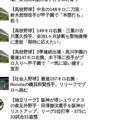
【高校野球】中京の148キロ二刀流・
鈴木悠悟投手が甲子園で「本塁打も」
狙う
【高校野球】149キロ右腕・三重の古
川稟久投手、全治1ヶ月診断も聖地復帰
に意欲「期待に応えたい」
【高校野球】3季連続出場・高川学園の
最速147キロ右腕、木下瑛二投手がプ
ロ入りへ甲子園で「一気に追い越す」
宣言
【社会人野球】最速157キロ右腕・
Hondaの磯貝和賢投手、リリーフでプ
ロへ挑む
【独立リーグ】阪神が堺シュライクス
の俊足外野手・田澤徹汰選手を阪神が
リストアップ、リーグ2位打率・375に
33試合31盗塁