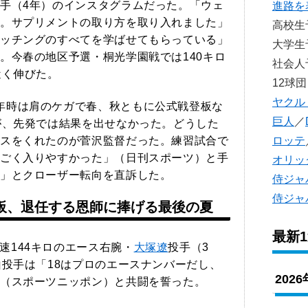
手（4年）のインスタグラムだった。「ウェ
進路を
。サプリメントの取り方を取り入れました」
高校
ッチングのすべてを学ばせてもらっている」
大学
。今春の地区予選・桐光学園戦では140キロ
社会
近く伸びた。
12球団
ヤクル
年時は肩のケガで春、秋ともに公式戦登板な
巨人
／
が、先発では結果を出せなかった。どうした
スをくれたのが菅沢監督だった。練習試合で
ロッテ
ごく入りやすかった」（日刊スポーツ）と手
オリッ
」とクローザー転向を直訴した。
侍ジャ
侍ジャ
看板、退任する恩師に捧げる最後の夏
最新
速144キロのエース右腕・
大塚遼
投手（3
山投手は「18はプロのエースナンバーだし、
202
（スポーツニッポン）と共闘を誓った。