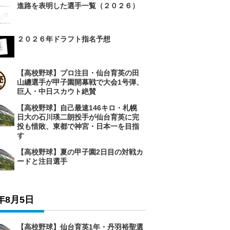
進路を表明した選手一覧（２０２６）
２０２６年ドラフト指名予想
【高校野球】プロ注目・仙台育英の田
山纏選手が甲子園開幕戦で大会1号弾、
巨人・中日スカウト絶賛
【高校野球】自己最速146キロ・札幌
日大の石川瑛二朗投手が仙台育英に完
投も惜敗、東都で神宮・日本一を目指
す
【高校野球】夏の甲子園2日目の対戦カ
ードと注目選手
6年8月5日
【高校野球】仙台育英1年・丹羽裕聖選