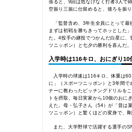
張ると、9回は危なげなく打者3人で
空振り三振に仕留めると、後ろを振り
「監督含め、3年生全員にとって最
まずは初戦を勝ちきってホッとした」
た。4投手の継投でつかんだ白星に、
ツニッポン）と七夕の勝利を喜んだ。
入学時は116キロ、おにぎり1
入学時の球速は116キロ、体重は6
に」（スポーツニッポン）と3年間で
ナーに教わったピッチングドリルをこ
トを摂取。毎日実家から10個のおに
えた。母・弘子さん（54）が「昔は
ツニッポン）と驚くほどの変身で、剛
また、大学野球で活躍する選手のS