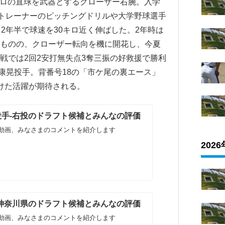
キロの直球を武器とするクローザー右腕。入学
部トレーナーのピッチングドリルや大学野球選手
2年半で球速を30キロ近く伸ばした。2年時は
たものの、クローザー転向を機に開花し、今夏
戦では2回2安打無失点3奪三振の好救援で勝利
崎康晃投手。背番号18の「市ケ尾の裏エース」
けた活躍が期待される。
生投手-右投のドラフト候補とみんなの評価
動画、みなさまのコメントを紹介します
202
生-神奈川県のドラフト候補とみんなの評価
動画、みなさまのコメントを紹介します