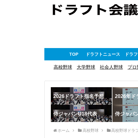
TOP
ドラフトニュース
ドラフ
高校野球
大学野球
社会人野球
プロ
2026ドラフト指名予想
2026年
侍ジャパンU18代表
侍ジャパ
ホーム
高校野球
高校野球ドラ