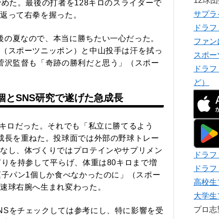
12球
締めた。最後の打者を128キロのスライダーで
サプラ
返って右拳を握った。
ドラフ
後の夏なので、本当に勝ちたい一心だった。
ファン
（スポーツニッポン）と中山投手は汗を拭っ
スポー
菅沢監督も「奇跡の勝利だと思う」（スポー
ドラフ
ど）
0個とSNS研究で遂げた急成長
0キロだった。それでも「私立に勝てるよう
成長を重ねた。投球面では外部の野球トレー
なし、体づくりではプロテインやサプリメン
ドラフ
ぎりを持参して平らげ、体重は80キロまで増
ドラフ
菓子パン1個しか食べなかったのに」（スポー
高校生
速球右腕へ生まれ変わった。
大学生
プロ
NSをチェックしては参考にし、特に影響を受