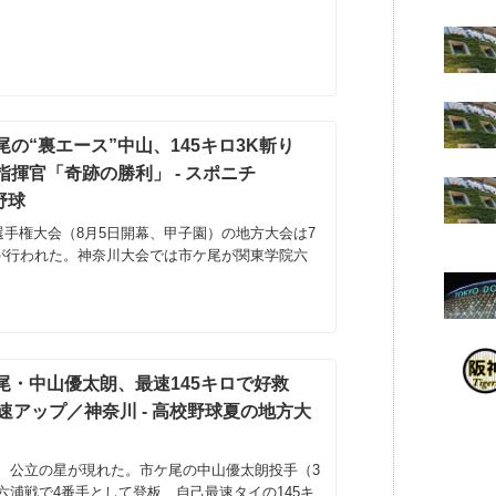
の“裏エース”中山、145キロ3K斬り
揮官「奇跡の勝利」 - スポニチ
 野球
選手権大会（8月5日開幕、甲子園）の地方大会は7
合が行われた。神奈川大会では市ケ尾が関東学院六
尾・中山優太朗、最速145キロで好救
速アップ／神奈川 - 高校野球夏の地方大
、公立の星が現れた。市ケ尾の中山優太朗投手（3
六浦戦で4番手として登板、自己最速タイの145キ