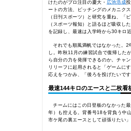
けたのがプロ注目の慶大・
広池浩成
投
ートの方法、ピッチングのメカニクス
（日刊スポーツ）と研究を重ね、「ピ
（スポーツ報知）と語るほど吸収した
を記録し、最速は入学時から30キロ
それでも順風満帆ではなかった。2
し。昨秋11月の練習試合で復帰した
ら自分の力を発揮できるのか。チャン
リリーフに起用されると「ゲームにす
応えをつかみ、「後ろを投げたいです
最速144キロのエースと二枚
チームにはこの日登板のなかった最
年）も控える。背番号18を背負う中
市ケ尾の裏エースとして頑張りたい」