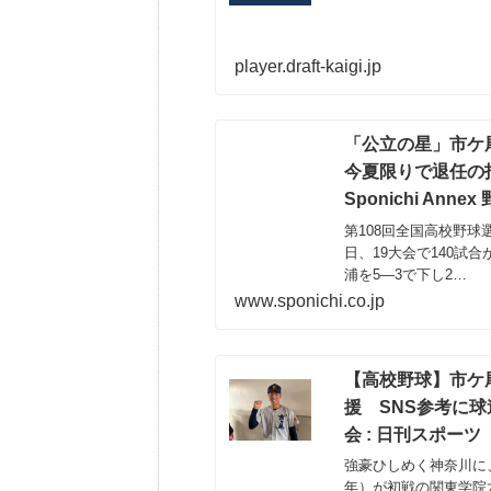
player.draft-kaigi.jp
「公立の星」市ケ尾
今夏限りで退任の指
Sponichi Annex
第108回全国高校野球
日、19大会で140試
浦を5―3で下し2…
www.sponichi.co.jp
【高校野球】市ケ
援 SNS参考に球
会 : 日刊スポーツ
強豪ひしめく神奈川に
年）が初戦の関東学院