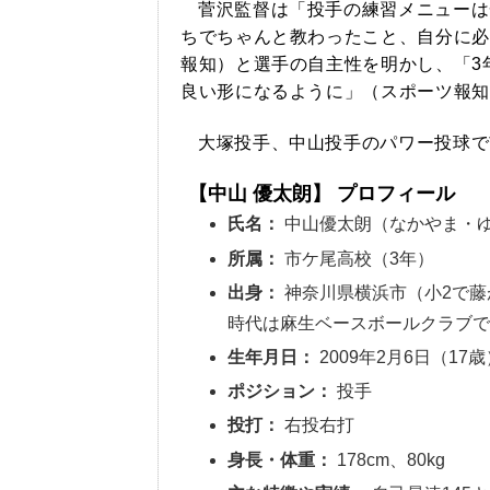
菅沢監督は「投手の練習メニューは
ちでちゃんと教わったこと、自分に必
報知）と選手の自主性を明かし、「3
良い形になるように」（スポーツ報知
大塚投手、中山投手のパワー投球で
【中山 優太朗】 プロフィール
氏名：
中山優太朗（なかやま・
所属：
市ケ尾高校（3年）
出身：
神奈川県横浜市（小2で藤
時代は麻生ベースボールクラブ
生年月日：
2009年2月6日（17歳
ポジション：
投手
投打：
右投右打
身長・体重：
178cm、80kg