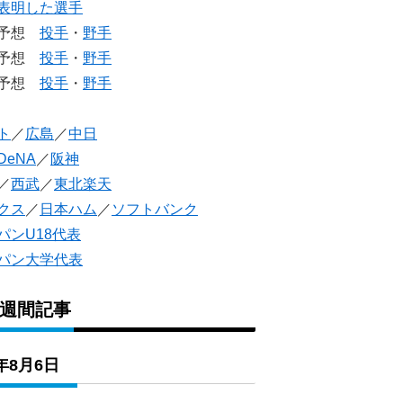
表明した選手
生予想
投手
・
野手
生予想
投手
・
野手
人予想
投手
・
野手
ト
／
広島
／
中日
DeNA
／
阪神
／
西武
／
東北楽天
クス
／
日本ハム
／
ソフトバンク
パンU18代表
パン大学代表
1週間記事
6年8月6日