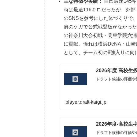
主な特徴や実績：
自己最速145
時は最速116キロだったが、外
のSNSを参考にした体づくりで、
肩のケガで公式戦登板がなかっ
の神奈川大会初戦・関東学院六浦
に貢献。憧れは横浜DeNA・山
として、チーム初の8強入りに向
2026年度-高校
ドラフト候補の評価や
player.draft-kaigi.jp
2026年度-高校
ドラフト候補の評価や