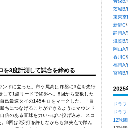
青森B
/
茨城B
/
東東京
新潟C
/
静岡A
/
滋賀B
/
岡山A
/
香川C
/
福岡A
/
キロを3度計測して試合を締める
宮崎B
/
ウンドに立った。市ケ尾高は序盤に3点を先行
202
転して1点リードで終盤へ。8回から登板した
自己最速タイの145キロをマークした。「自
ドラフ
勝ちにつなげることができるようにマウンド
ドラフ
自信のある直球を力いっぱい投げ込み、スコ
12球
た。8回は2安打を許しながらも無失点で踏ん