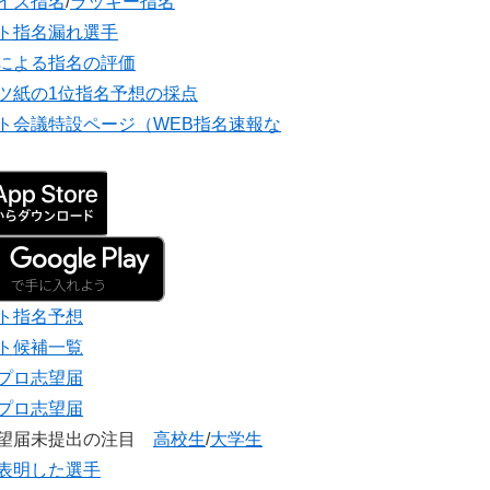
イズ指名
/
ラッキー指名
ト指名漏れ選手
による指名の評価
ツ紙の1位指名予想の採点
ト会議特設ページ（WEB指名速報な
ト指名予想
ト候補一覧
プロ志望届
プロ志望届
志望届未提出の注目
高校生
/
大学生
表明した選手