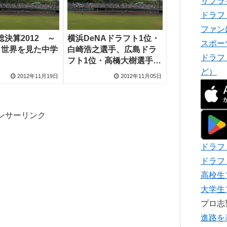
サプラ
ドラフ
ファン
決算2012 ～
横浜DeNAドラフト1位・
スポー
 世界を見た中学
白崎浩之選手、広島ドラ
ドラフ
フト1位・高橋大樹選手が
ど）
仮契約
2012年11月19日
2012年11月05日
ンサーリンク
ドラフ
ドラフ
高校生
大学生
プロ
進路を