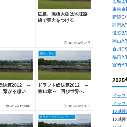
茨城B
/
東東京
広島、高橋大樹は地味路
新潟C
/
線で実力をつける
静岡A
/
滋賀B
/
岡山A
/
2012年12月24日
香川C
/
選手コラム
福岡A
/
宮崎B
/
202
決算2012 ～
ドラフト総決算2012 ～
～ 繋がる想い
第11章～ 再び世界へ
ドラフ
ドラフ
2012年12月04日
2012年12月02日
12球
広島カープドラフトニュース
12球