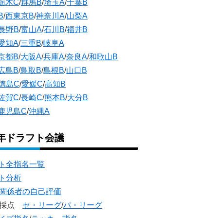
栃木C
/
群馬B
/
埼玉A
/
千葉B
B
/
西東京B
/
神奈川A
/
山梨A
長野B
/
富山A
/
石川B
/
福井B
愛知A
/
三重B
/
岐阜A
京都B
/
大阪A
/
兵庫A
/
奈良A
/
和歌山B
広島B
/
鳥取B
/
島根B
/
山口B
徳島C
/
愛媛C
/
高知B
佐賀C
/
長崎C
/
熊本B
/
大分B
鹿児島C
/
沖縄A
5年ドラフト会議
ト全指名一覧
ト分析
団関係者の自己評価
団採点
セ・リーグ
/
パ・リーグ