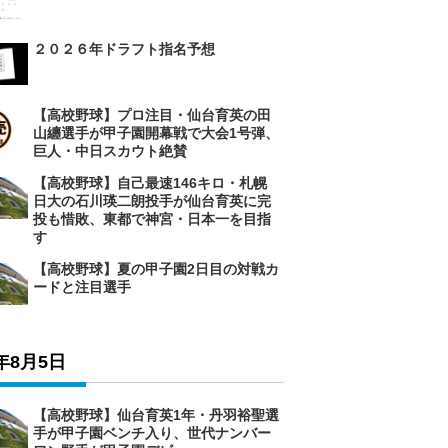
２０２６年ドラフト指名予想
【高校野球】プロ注目・仙台育英の田
山纏選手が甲子園開幕戦で大会1号弾、
巨人・中日スカウト絶賛
【高校野球】自己最速146キロ・札幌
日大の石川瑛二朗投手が仙台育英に完
投も惜敗、東都で神宮・日本一を目指
す
【高校野球】夏の甲子園2日目の対戦カ
ードと注目選手
6年8月5日
【高校野球】仙台育英1年・丹羽裕聖選
手が甲子園ベンチ入り、世代ナンバー