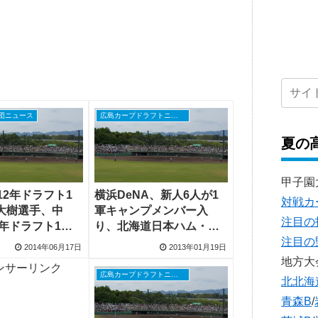
団ニュース
広島カープドラフトニュース
夏の
甲子園
12年ドラフト1
横浜DeNA、新人6人が1
対戦カ
大樹選手、中
軍キャンプメンバー入
注目の
3年ドラフト1
り、北海道日本ハム・新
注目の
翔太投手が1軍昇
垣勇人投手、屋宜照悟投
2014年06月17日
2013年01月19日
手はブルペン入り
地方大
ンサーリンク
広島カープドラフトニュース
北北海
青森B
/