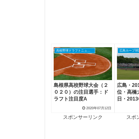
高校野球ドラフトニュース
広島カープ球
広島・20
島根県高校野球大会（２
位・高橋
０２０）の注目選手：ド
日・201
ラフト注目度A
位・鈴木
2020年07月12日
格
スポンサーリンク
スポ