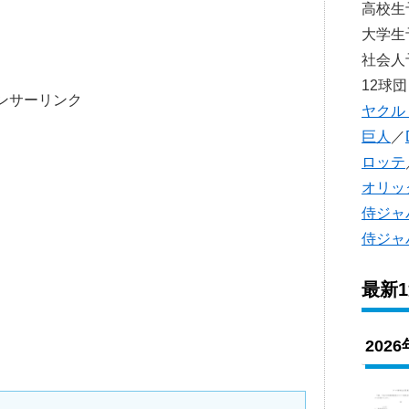
高校
大学
社会
12球団
ンサーリンク
ヤクル
巨人
／
ロッテ
オリッ
侍ジャ
侍ジャ
最新
202