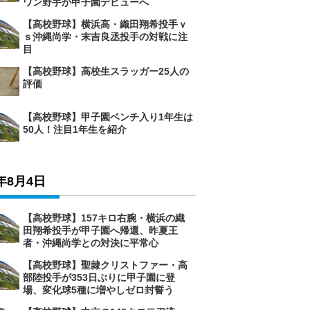
ワン野手が甲子園デビューへ
【高校野球】横浜高・織田翔希投手ｖ
ｓ沖縄尚学・末吉良丞投手の対戦に注
目
【高校野球】高校生スラッガー25人の
評価
【高校野球】甲子園ベンチ入り1年生は
50人！注目1年生を紹介
6年8月4日
【高校野球】157キロ右腕・横浜の織
田翔希投手が甲子園へ帰還、昨夏王
者・沖縄尚学との対決に平常心
【高校野球】聖隷クリストファー・高
部陸投手が353日ぶりに甲子園に登
場、変化球5種に増やしゼロ封誓う