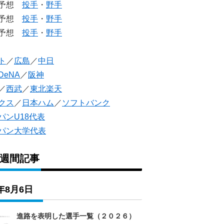
生予想
投手
・
野手
生予想
投手
・
野手
人予想
投手
・
野手
ト
／
広島
／
中日
DeNA
／
阪神
／
西武
／
東北楽天
クス
／
日本ハム
／
ソフトバンク
パンU18代表
パン大学代表
1週間記事
6年8月6日
進路を表明した選手一覧（２０２６）