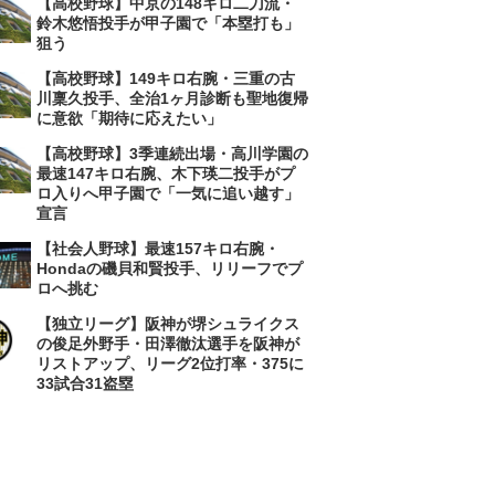
【高校野球】中京の148キロ二刀流・
鈴木悠悟投手が甲子園で「本塁打も」
狙う
【高校野球】149キロ右腕・三重の古
川稟久投手、全治1ヶ月診断も聖地復帰
に意欲「期待に応えたい」
【高校野球】3季連続出場・高川学園の
最速147キロ右腕、木下瑛二投手がプ
ロ入りへ甲子園で「一気に追い越す」
宣言
【社会人野球】最速157キロ右腕・
Hondaの磯貝和賢投手、リリーフでプ
ロへ挑む
【独立リーグ】阪神が堺シュライクス
の俊足外野手・田澤徹汰選手を阪神が
リストアップ、リーグ2位打率・375に
33試合31盗塁