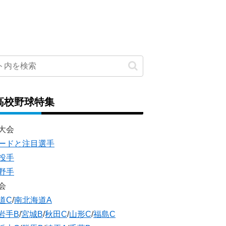
高校野球特集
大会
ードと注目選手
投手
野手
会
道C
/
南北海道A
岩手B
/
宮城B
/
秋田C
/
山形C
/
福島C