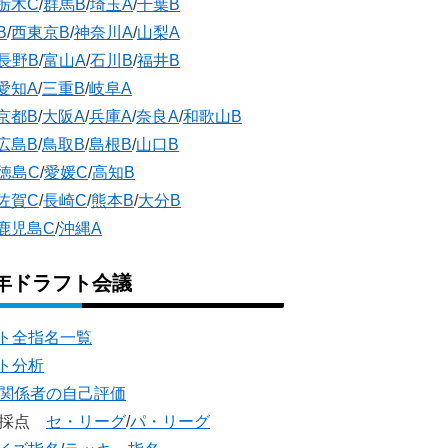
栃木C
/
群馬B
/
埼玉A
/
千葉B
B
/
西東京B
/
神奈川A
/
山梨A
長野B
/
富山A
/
石川B
/
福井B
愛知A
/
三重B
/
岐阜A
京都B
/
大阪A
/
兵庫A
/
奈良A
/
和歌山B
広島B
/
鳥取B
/
島根B
/
山口B
徳島C
/
愛媛C
/
高知B
佐賀C
/
長崎C
/
熊本B
/
大分B
鹿児島C
/
沖縄A
5年ドラフト会議
ト全指名一覧
ト分析
団関係者の自己評価
団採点
セ・リーグ
/
パ・リーグ