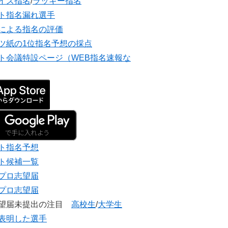
イズ指名
/
ラッキー指名
ト指名漏れ選手
による指名の評価
ツ紙の1位指名予想の採点
ト会議特設ページ（WEB指名速報な
ト指名予想
ト候補一覧
プロ志望届
プロ志望届
志望届未提出の注目
高校生
/
大学生
表明した選手