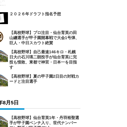
２０２６年ドラフト指名予想
【高校野球】プロ注目・仙台育英の田
山纏選手が甲子園開幕戦で大会1号弾、
巨人・中日スカウト絶賛
【高校野球】自己最速146キロ・札幌
日大の石川瑛二朗投手が仙台育英に完
投も惜敗、東都で神宮・日本一を目指
す
【高校野球】夏の甲子園2日目の対戦カ
ードと注目選手
6年8月5日
【高校野球】仙台育英1年・丹羽裕聖選
手が甲子園ベンチ入り、世代ナンバー