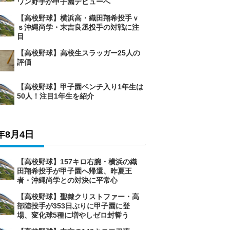
ワン野手が甲子園デビューへ
【高校野球】横浜高・織田翔希投手ｖ
ｓ沖縄尚学・末吉良丞投手の対戦に注
目
【高校野球】高校生スラッガー25人の
評価
【高校野球】甲子園ベンチ入り1年生は
50人！注目1年生を紹介
6年8月4日
【高校野球】157キロ右腕・横浜の織
田翔希投手が甲子園へ帰還、昨夏王
者・沖縄尚学との対決に平常心
【高校野球】聖隷クリストファー・高
部陸投手が353日ぶりに甲子園に登
場、変化球5種に増やしゼロ封誓う