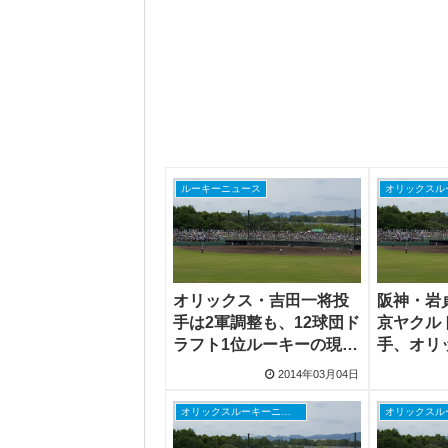
ルーキーニュース
オリックス・吉田一将投
阪神・岩
手は2軍調整も、12球団ド
京ヤクル
ラフト1位ルーキーの現在
手、オリ
の状況
将投手な
2014年03月04日
オリックスルーキーニュース