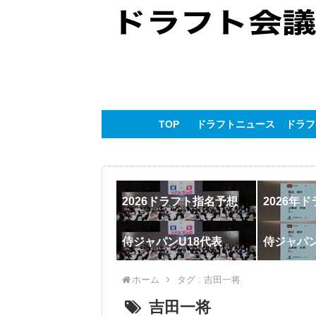
TOP
ドラフトニュース
ドラフ
2026ドラフト指名予想
2026年
侍ジャパンU18代表
侍ジャパ
ホーム
タグ : 吉田一将
吉田一将