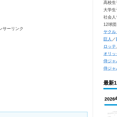
高校
大学
社会
12球団
ンサーリンク
ヤクル
巨人
／
ロッテ
オリッ
侍ジャ
侍ジャ
最新
202