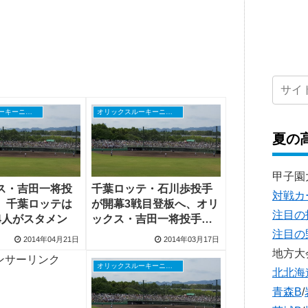
オリックスルーキーニュース
オリックスルーキーニュース
夏の
甲子園
ス・吉田一将投
千葉ロッテ・石川歩投手
対戦カ
、千葉ロッテは
が開幕3戦目登板へ、オリ
注目の
4人がスタメン
ックス・吉田一将投手は2
注目の
軍降格
2014年04月21日
2014年03月17日
地方大
ンサーリンク
オリックスルーキーニュース
北北海
青森B
/