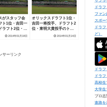
サプラ
ドラフ
ファン
スがスタッフ会
オリックスドラフト1位・
スポー
フト1位・吉田一
吉田一将投手、ドラフト2
ドラフ
ドラフト2位・東
位・東明大貴投手のトー
ど）
手などが1軍キャ
クショーに先着100人即完
2014年01月18日
2014年01月14日
売
ンサーリンク
ドラフ
ドラフ
高校生
大学生
プロ
進路を