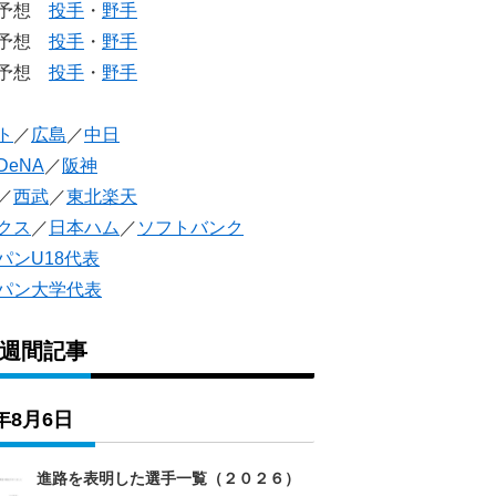
生予想
投手
・
野手
生予想
投手
・
野手
人予想
投手
・
野手
ト
／
広島
／
中日
DeNA
／
阪神
／
西武
／
東北楽天
クス
／
日本ハム
／
ソフトバンク
パンU18代表
パン大学代表
1週間記事
6年8月6日
進路を表明した選手一覧（２０２６）