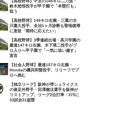
【高校野球】中京の148キロ二刀流・
鈴木悠悟投手が甲子園で「本塁打も」
狙う
【高校野球】149キロ右腕・三重の古
川稟久投手、全治1ヶ月診断も聖地復帰
に意欲「期待に応えたい」
【高校野球】3季連続出場・高川学園の
最速147キロ右腕、木下瑛二投手がプ
ロ入りへ甲子園で「一気に追い越す」
宣言
【社会人野球】最速157キロ右腕・
Hondaの磯貝和賢投手、リリーフでプ
ロへ挑む
【独立リーグ】阪神が堺シュライクス
の俊足外野手・田澤徹汰選手を阪神が
リストアップ、リーグ2位打率・375に
33試合31盗塁