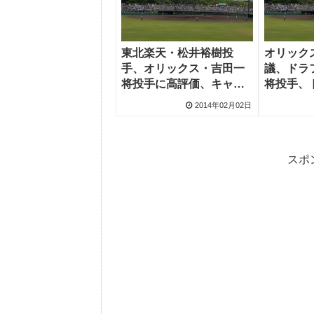
東北楽天・松井裕樹投
オリック
手、オリックス・吉田一
議、ドラ
将投手に高評価、キャン
将投手、
プ初日
明大貴投
2014年02月02日
ンプ
スポ