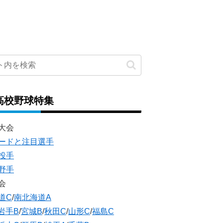
高校野球特集
大会
ードと注目選手
投手
野手
会
道C
/
南北海道A
岩手B
/
宮城B
/
秋田C
/
山形C
/
福島C