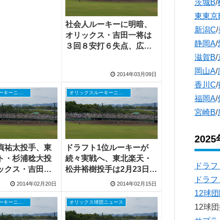
茨城B
/
東東京
社会人ルーキーに明暗、
新潟C
/
オリックス・吉田一将は
静岡A
/
３回８安打６失点、広
島・田中広輔選手がホー
滋賀B
/
ムラン
岡山A
/
2014年03月09日
香川C
/
オリックスルーキーニュース
オリックスルーキーニュース
福岡A
/
宮崎B
/
202
貞祐太投手、東
ドラフト1位ルーキーが
ト・杉浦稔大投
続々実戦へ、東北楽天・
ドラフ
ックス・吉田一
松井裕樹投手は2月23日、
ドラフ
どにプロの洗礼
オリックス・吉田一将投
2014年02月20日
2014年02月15日
手も22日、23日登板
12球
オリックスルーキーニュース
オリックス球団ニュース
12球