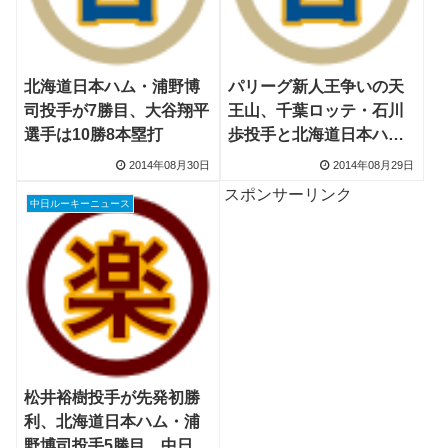
北海道日本ハム・浦野博
パリーグ新人王争いの天
司投手が7勝目、大谷翔平
王山、千葉ロッテ・石川
選手は10勝8本塁打
歩投手と北海道日本ハ
ム・浦野博司投手が直接
2014年08月30日
2014年08月29日
対決
スポンサーリンク
中日ルーキーニュース
松井裕樹投手が先発初勝
利、北海道日本ハム・浦
野博司投手5勝目、中日・