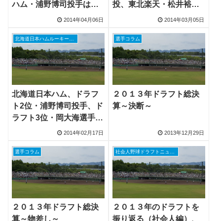
ハム・浦野博司投手は好
投、東北楽天・松井裕樹
投も・・・
投手と北海道日本ハム・
2014年04月06日
2014年03月05日
浦野博司投手が今日先発
北海道日本ハムルーキーニュース
選手コラム
北海道日本ハム、ドラフ
２０１３年ドラフト総決
ト2位・浦野博司投手、ド
算～決断～
ラフト3位・岡大海選手が
活躍
2014年02月17日
2013年12月29日
選手コラム
社会人野球ドラフトニュース
２０１３年ドラフト総決
２０１３年のドラフトを
算～物差し～
振り返る（社会人編）、