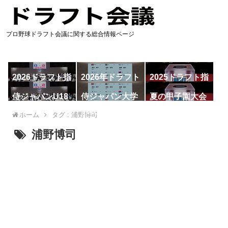
プロ野球ドラフト会議に関する総合情報ページ
2026ドラフト指
2026年ドラフト
2025ドラフト指
名予想
候補
名一覧
侍ジャパンU18
侍ジャパン大学
夏の甲子園大会
代表
代表
ホーム
タグ : 浦野博司
浦野博司