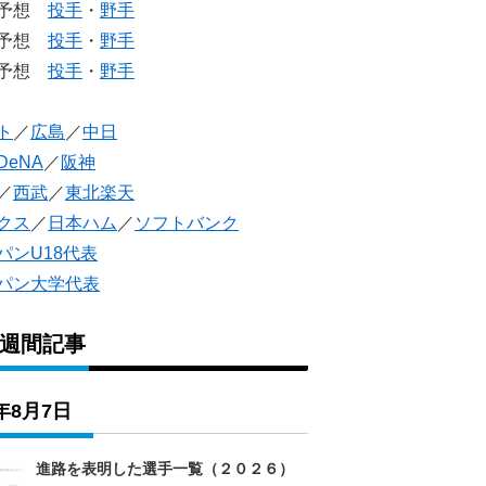
生予想
投手
・
野手
生予想
投手
・
野手
人予想
投手
・
野手
ト
／
広島
／
中日
DeNA
／
阪神
／
西武
／
東北楽天
クス
／
日本ハム
／
ソフトバンク
パンU18代表
パン大学代表
1週間記事
6年8月7日
進路を表明した選手一覧（２０２６）