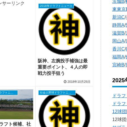
茨城B
/
ンサーリンク
2018年ドラフトニュース
東東京
新潟C
/
静岡A
/
滋賀B
/
岡山A
/
香川C
/
福岡A
/
阪神、左腕投手補強は最
宮崎B
/
重要ポイント、４人の即
戦力投手狙う
202
2018年10月25日
社会人野球ドラフトニュース
社会人野球ドラフトニュース
ドラフ
ドラフ
12球
12球
ドラフト候補、社