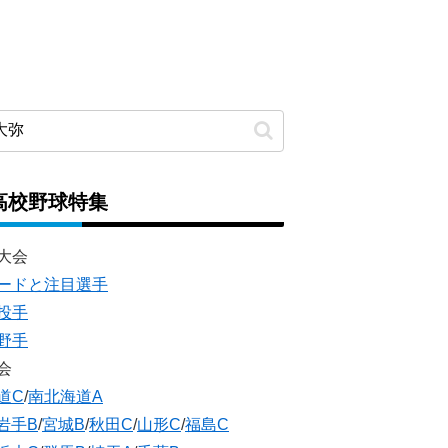
高校野球特集
大会
ードと注目選手
投手
野手
会
道C
/
南北海道A
岩手B
/
宮城B
/
秋田C
/
山形C
/
福島C