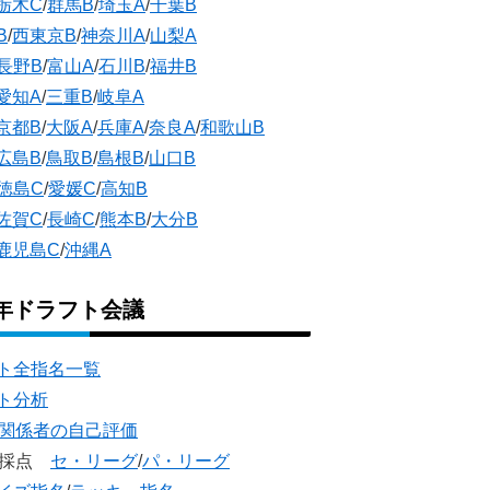
栃木C
/
群馬B
/
埼玉A
/
千葉B
B
/
西東京B
/
神奈川A
/
山梨A
長野B
/
富山A
/
石川B
/
福井B
愛知A
/
三重B
/
岐阜A
京都B
/
大阪A
/
兵庫A
/
奈良A
/
和歌山B
広島B
/
鳥取B
/
島根B
/
山口B
徳島C
/
愛媛C
/
高知B
佐賀C
/
長崎C
/
熊本B
/
大分B
鹿児島C
/
沖縄A
5年ドラフト会議
ト全指名一覧
ト分析
団関係者の自己評価
団採点
セ・リーグ
/
パ・リーグ