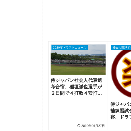
2020年ドラフトニュース
侍ジャパン社会人代表選
考合宿、稲垣誠也選手が
２日間で４打数４安打１
本塁打
侍ジャパ
補練習試
察、ドラ
立野和明
2019年06月27日
が評価