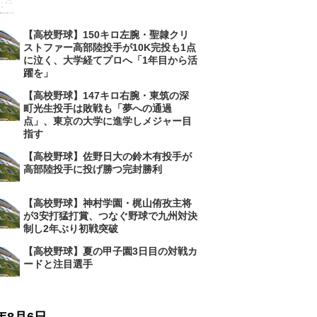
【高校野球】150キロ左腕・聖隷クリ
ストファー高部陸投手が10K完投も1点
に泣く、大学経てプロへ「1年目から活
躍を」
【高校野球】147キロ右腕・東筑の深
町光生投手は敗戦も「夢への通過
点」、東京の大学に進学しメジャー目
指す
【高校野球】佐野日大の鈴木有投手が
高部陸投手に投げ勝つ完封勝利
【高校野球】神村学園・梶山侑孜主将
が3安打猛打賞、つなぐ野球で九州対決
制し2年ぶり初戦突破
【高校野球】夏の甲子園3日目の対戦カ
ードと注目選手