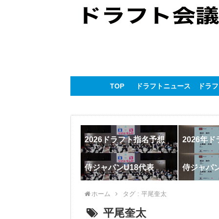
TOP
ドラフトニュース
ドラフ
2026ドラフト指名予想
2026年
侍ジャパンU18代表
侍ジャパ
ホーム
タグ : 平尾奎太
平尾奎太