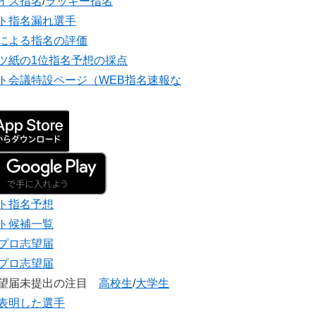
イズ指名
/
ラッキー指名
ト指名漏れ選手
による指名の評価
ツ紙の1位指名予想の採点
ト会議特設ページ（WEB指名速報な
ト指名予想
ト候補一覧
プロ志望届
プロ志望届
志望届未提出の注目
高校生
/
大学生
表明した選手