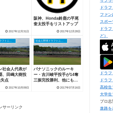
サプラ
ドラフ
ファン
阪神、Honda鈴鹿の平尾
スポー
奎太投手をリストアップ
ドラフ
2017年12月31日
2017年12月28日
ど）
社会人野球ドラフトニュース
社会人野球ドラフトニュース
ン社会人代表が
パナソニックのルーキ
ドラフ
覇、田嶋大樹投
ー・吉川峻平投手が14奪
無失点
三振完投勝利、他にもル
ドラフ
ーキーが活躍
高校生
2017年10月09日
2017年07月16日
大学生
プロ
ンサーリンク
進路を