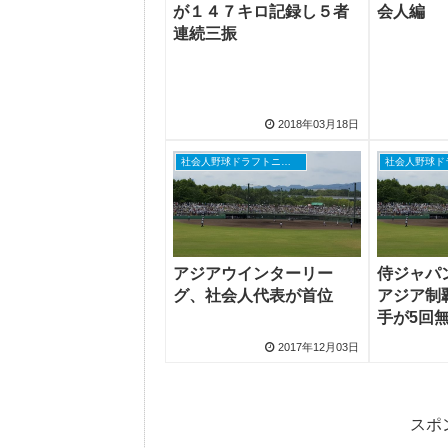
が１４７キロ記録し５者
会人編
連続三振
2018年03月18日
社会人野球ドラフトニュース
アジアウインターリー
侍ジャパ
グ、社会人代表が首位
アジア制
手が5回
2017年12月03日
スポ