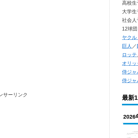
高校
大学
社会
12球団
ヤクル
巨人
／
ロッテ
オリッ
侍ジャ
侍ジャ
ンサーリンク
最新
202