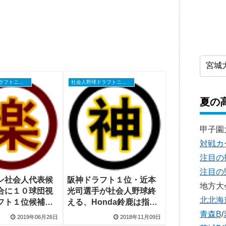
社会人野球ドラフトニュース
社会人野球ドラフトニュース
夏の
甲子園
対戦カ
注目の
注目の
ン社会人代表候
阪神ドラフト１位・近本
地方大
合に１０球団視
光司選手が社会人野球終
北北海
フト１位候補・
える、Honda鈴鹿は指名
投手を東北楽天
漏れ選手が意地
青森B
/
2019年06月26日
2018年11月09日