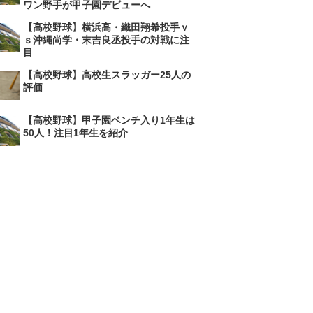
ワン野手が甲子園デビューへ
【高校野球】横浜高・織田翔希投手ｖ
ｓ沖縄尚学・末吉良丞投手の対戦に注
目
【高校野球】高校生スラッガー25人の
評価
【高校野球】甲子園ベンチ入り1年生は
50人！注目1年生を紹介