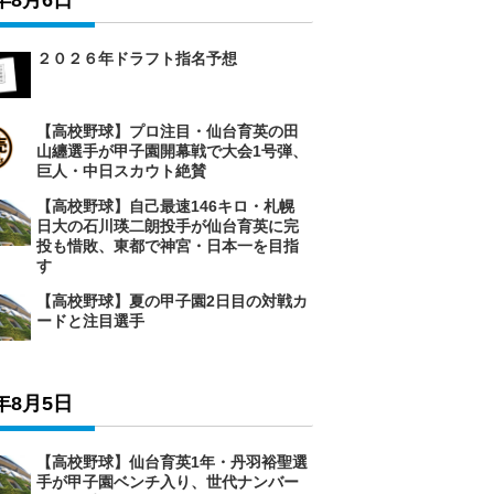
6年8月6日
２０２６年ドラフト指名予想
【高校野球】プロ注目・仙台育英の田
山纏選手が甲子園開幕戦で大会1号弾、
巨人・中日スカウト絶賛
【高校野球】自己最速146キロ・札幌
日大の石川瑛二朗投手が仙台育英に完
投も惜敗、東都で神宮・日本一を目指
す
【高校野球】夏の甲子園2日目の対戦カ
ードと注目選手
6年8月5日
【高校野球】仙台育英1年・丹羽裕聖選
手が甲子園ベンチ入り、世代ナンバー