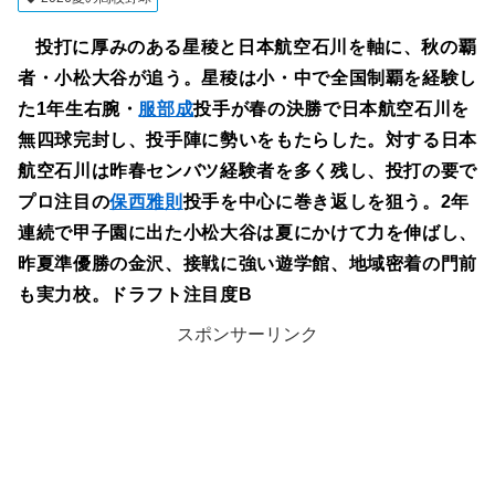
投打に厚みのある星稜と日本航空石川を軸に、秋の覇
者・小松大谷が追う。星稜は小・中で全国制覇を経験し
た1年生右腕・
服部成
投手が春の決勝で日本航空石川を
無四球完封し、投手陣に勢いをもたらした。対する日本
航空石川は昨春センバツ経験者を多く残し、投打の要で
プロ注目の
保西雅則
投手を中心に巻き返しを狙う。2年
連続で甲子園に出た小松大谷は夏にかけて力を伸ばし、
昨夏準優勝の金沢、接戦に強い遊学館、地域密着の門前
も実力校。ドラフト注目度B
スポンサーリンク