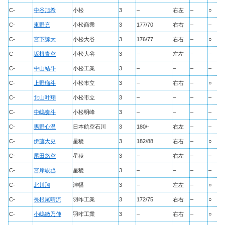
C-
中谷旭希
小松
3
–
右左
–
○
C-
東野充
小松商業
3
177/70
右右
–
–
C-
宮下諒大
小松大谷
3
176/77
右右
–
○
C-
坂根青空
小松大谷
3
–
左左
–
–
C-
中山結斗
小松工業
3
–
–
–
–
C-
上野瑠斗
小松市立
3
–
右右
–
○
C-
北山叶翔
小松市立
3
–
–
–
–
C-
中嶋奏斗
小松明峰
3
–
–
–
–
C-
馬野心温
日本航空石川
3
180/-
右左
–
–
C-
伊藤大史
星稜
3
182/88
右右
–
○
C-
尾田悠空
星稜
3
–
右左
–
–
C-
宮岸駿丞
星稜
3
–
–
–
–
C-
北川翔
津幡
3
–
左左
–
○
C-
長根尾晴流
羽咋工業
3
172/75
右右
–
○
C-
小嶋徹乃伸
羽咋工業
3
–
右右
–
○