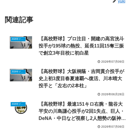
yuki
関連記事
【高校野球】プロ注目・開建の高宮洸斗
2026年ドラフトニュース
投手が195球の熱投、延長11回15奪三振
で創立3年目校に初白星
2026年07月09日
【高校野球】大阪桐蔭・吉岡貫介投手が
2026年ドラフトニュース
史上初3度目春夏連覇へ復活、川本晴大
投手と「左右の2本柱」
2026年06月28日
【高校野球】最速151キロ右腕・龍谷大
2026年ドラフトニュース
平安の川島謙心投手が2回1失点、巨人・
DeNA・中日など視察し2人態勢の阪神が
評価
2026年07月09日