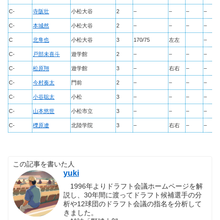
C-
寺阪壮
小松大谷
2
–
–
–
–
C-
本城然
小松大谷
2
–
–
–
–
C
北隼也
小松大谷
3
170/75
左左
–
C-
戸部未喜斗
遊学館
2
–
–
–
–
C-
松原翔
遊学館
3
–
右右
–
–
C-
今村奏太
門前
2
–
–
–
–
C-
小谷聡太
小松
3
–
–
–
–
C-
山本悠世
小松市立
3
–
–
–
–
C-
櫟原遼
北陸学院
3
–
右右
–
–
この記事を書いた人
yuki
1996年よりドラフト会議ホームページを解
説し、30年間に渡ってドラフト候補選手の分
析や12球団のドラフト会議の指名を分析して
きました。