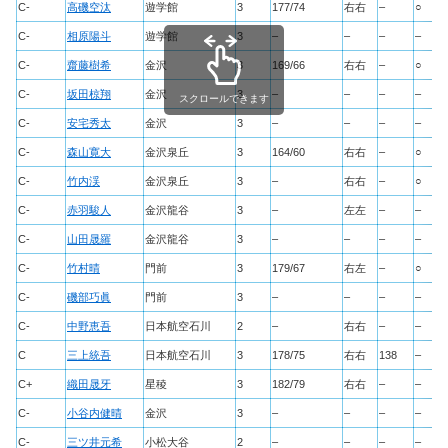
C-
高磯空汰
遊学館
3
177/74
右右
–
○
C-
相原陽斗
遊学館
3
–
–
–
–
C-
齋藤樹希
金沢
3
169/66
右右
–
○
C-
坂田椋翔
金沢
3
–
–
–
–
スクロールできます
C-
安宅秀太
金沢
3
–
–
–
–
C-
森山寛大
金沢泉丘
3
164/60
右右
–
○
C-
竹内渓
金沢泉丘
3
–
右右
–
○
C-
赤羽駿人
金沢龍谷
3
–
左左
–
–
C-
山田晟羅
金沢龍谷
3
–
–
–
–
C-
竹村晴
門前
3
179/67
右左
–
○
C-
磯部巧眞
門前
3
–
–
–
–
C-
中野恵吾
日本航空石川
2
–
右右
–
–
C
三上統吾
日本航空石川
3
178/75
右右
138
–
C+
織田晟牙
星稜
3
182/79
右右
–
–
C-
小谷内健晴
金沢
3
–
–
–
–
C-
三ツ井元希
小松大谷
2
–
–
–
–