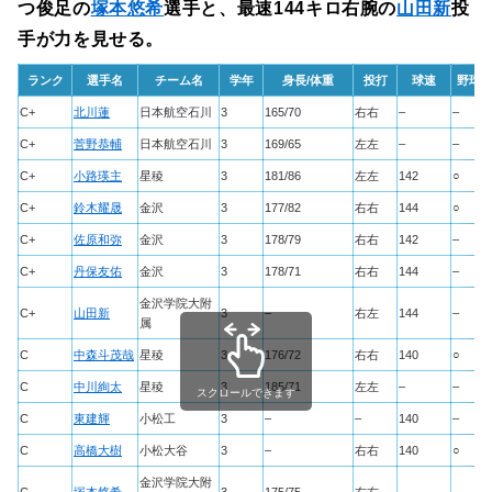
つ俊足の
塚本悠希
選手と、最速144キロ右腕の
山田新
投
手が力を見せる。
ランク
選手名
チーム名
学年
身長/体重
投打
球速
野球
C+
北川蓮
日本航空石川
3
165/70
右右
–
–
C+
菅野恭輔
日本航空石川
3
169/65
左左
–
–
C+
小路瑛主
星稜
3
181/86
左左
142
○
C+
鈴木耀晟
金沢
3
177/82
右右
144
○
C+
佐原和弥
金沢
3
178/79
右右
142
–
C+
丹保友佑
金沢
3
178/71
右右
144
–
金沢学院大附
C+
山田新
3
–
右左
144
–
属
C
中森斗茂哉
星稜
3
176/72
右右
140
○
C
中川絢太
星稜
3
185/71
左左
–
–
スクロールできます
C
東建輝
小松工
3
–
–
140
–
C
高橋大樹
小松大谷
3
–
右右
140
○
金沢学院大附