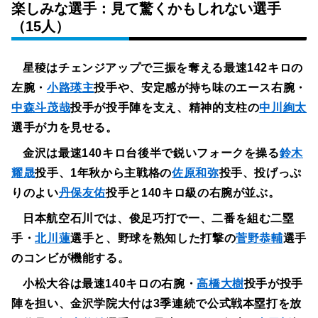
楽しみな選手：見て驚くかもしれない選手
（15人）
星稜はチェンジアップで三振を奪える最速142キロの
左腕・
小路瑛主
投手や、安定感が持ち味のエース右腕・
中森斗茂哉
投手が投手陣を支え、精神的支柱の
中川絢太
選手が力を見せる。
金沢は最速140キロ台後半で鋭いフォークを操る
鈴木
耀晟
投手、1年秋から主戦格の
佐原和弥
投手、投げっぷ
りのよい
丹保友佑
投手と140キロ級の右腕が並ぶ。
日本航空石川では、俊足巧打で一、二番を組む二塁
手・
北川蓮
選手と、野球を熟知した打撃の
菅野恭輔
選手
のコンビが機能する。
小松大谷は最速140キロの右腕・
高橋大樹
投手が投手
陣を担い、金沢学院大付は3季連続で公式戦本塁打を放