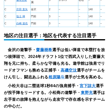
C
塚本悠希
3
175/75
右右
–
–
属
C
庄田 直矢
金沢
2
–
–
140
–
C
塩士 禅
門前
3
–
–
140
–
C
白崎 達也
門前
3
–
–
140
–
地区の注目選手：地区を代表する注目選手
金沢の遊撃手・
齋藤樹希
選手は低い弾道で本塁打を放
つ核弾頭で、2024年ドラフト1位で西武入りした齋藤大
翔を兄に持ち、柔らかな守備も光る。遊学館は強肩でリ
ードオフマンも務める正捕手・
高磯空汰
選手がチームを
けん引し、闘志あふれる
相原陽斗
選手が士気を高める。
小松大谷は二塁送球1秒84の強肩捕手・
宮下諒大
選手
が投手陣をリードする。小松商の遊撃手・
東野充
選手は
左手首の故障を抱えながら走攻守で存在感を示すチーム
の中心だ。