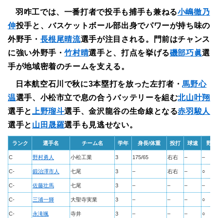
羽咋工では、一番打者で投手も捕手も兼ねる
小嶋徹乃
伸
投手と、バスケットボール部出身でパワーが持ち味の
外野手・
長根尾晴流
選手が注目される。門前はチャンス
に強い外野手・
竹村晴
選手と、打点を挙げる
磯部巧眞
選
手が地域密着のチームを支える。
日本航空石川で秋に3本塁打を放った左打者・
馬野心
温
選手、小松市立で息の合うバッテリーを組む
北山叶翔
選手と
上野瑠斗
選手、金沢龍谷の生命線となる
赤羽駿人
選手と
山田晟羅
選手も見逃せない。
ランク
選手名
チーム名
学年
身長/体重
投打
球速
野球
C
野村勇人
小松工業
3
175/65
右右
–
–
C-
鍛治澤市人
七尾
3
–
右右
–
○
C-
佐藤壮馬
七尾
3
–
–
–
–
C-
三浦一輝
大聖寺実業
3
–
–
–
○
C-
永滝颯
寺井
3
–
–
–
○