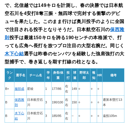
で、北信越では149キロを計測し、春の決勝では日本航
空石川を4安打8奪三振・無四球で完封する衝撃のデビ
ューを果たした。このまま行けば奥川投手のように全国
で注目される投手となりそうだ。日本航空石川の
保西雅
則
投手は最速150キロを誇る190センチの本格派で、打
っても広角へ長打を放つプロ注目の大型右腕だ。同じく
木下心結
選手は昨春のセンバツを経験した強肩強打の大
型捕手で、巻き返しを期す打線の柱となる。
ラン
学
身長/体
投
球
野球太
報
選手名
チーム名
HR
備考
ク
年
重
打
速
郎
知
右
B+
服部成
星稜
1
177/86
149
○
○
○
右
保西雅
日本航空石
右
通算本塁打13
B
3
190/100
150
○
○
○
則
川
右
本
木下心
日本航空石
右
B
3
185/95
–
○
○
○
遠投105m
結
川
右