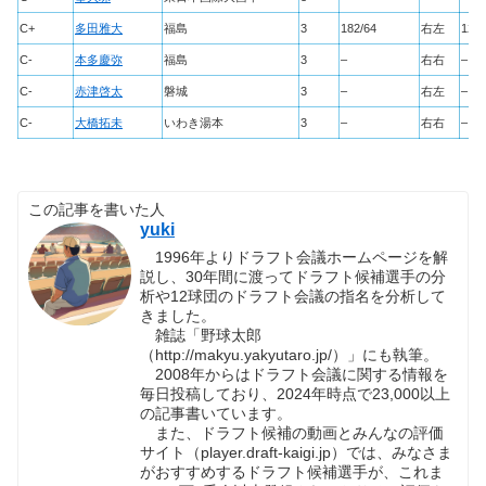
C+
多田雅大
福島
3
182/64
右左
120
C-
本多慶弥
福島
3
–
右右
–
C-
赤津啓太
磐城
3
–
右左
–
C-
大橋拓未
いわき湯本
3
–
右右
–
この記事を書いた人
yuki
1996年よりドラフト会議ホームページを解
説し、30年間に渡ってドラフト候補選手の分
析や12球団のドラフト会議の指名を分析して
きました。
雑誌「野球太郎
（http://makyu.yakyutaro.jp/）」にも執筆。
2008年からはドラフト会議に関する情報を
毎日投稿しており、2024年時点で23,000以上
の記事書いています。
また、ドラフト候補の動画とみんなの評価
サイト（player.draft-kaigi.jp）では、みなさま
がおすすめするドラフト候補選手が、これま