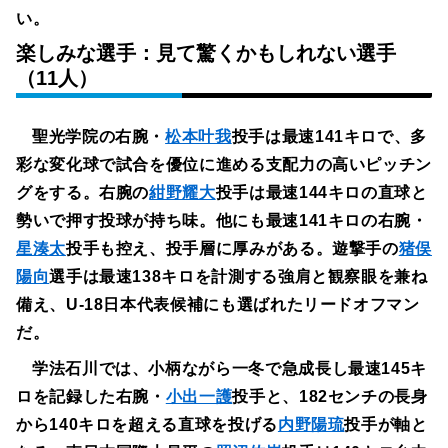
い。
楽しみな選手：見て驚くかもしれない選手
（11人）
聖光学院の右腕・
松本叶我
投手は最速141キロで、多
彩な変化球で試合を優位に進める支配力の高いピッチン
グをする。右腕の
紺野耀大
投手は最速144キロの直球と
勢いで押す投球が持ち味。他にも最速141キロの右腕・
星湊太
投手も控え、投手層に厚みがある。遊撃手の
猪俣
陽向
選手は最速138キロを計測する強肩と観察眼を兼ね
備え、U-18日本代表候補にも選ばれたリードオフマン
だ。
学法石川では、小柄ながら一冬で急成長し最速145キ
ロを記録した右腕・
小出一護
投手と、182センチの長身
から140キロを超える直球を投げる
内野陽琉
投手が軸と