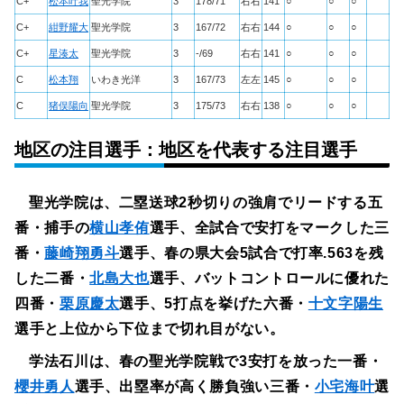
C+
松本叶我
聖光学院
3
178/71
右右
141
○
○
○
C+
紺野耀大
聖光学院
3
167/72
右右
144
○
○
○
C+
星湊太
聖光学院
3
-/69
右右
141
○
○
○
C
松本翔
いわき光洋
3
167/73
左左
145
○
○
○
C
猪俣陽向
聖光学院
3
175/73
右右
138
○
○
○
地区の注目選手：地区を代表する注目選手
聖光学院は、二塁送球2秒切りの強肩でリードする五
番・捕手の
横山孝侑
選手、全試合で安打をマークした三
番・
藤崎翔勇斗
選手、春の県大会5試合で打率.563を残
した二番・
北島大也
選手、バットコントロールに優れた
四番・
栗原慶太
選手、5打点を挙げた六番・
十文字陽生
選手と上位から下位まで切れ目がない。
学法石川は、春の聖光学院戦で3安打を放った一番・
櫻井勇人
選手、出塁率が高く勝負強い三番・
小宅海叶
選