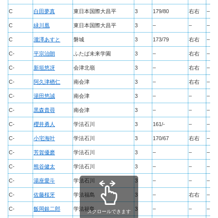
C
白田夢真
東日本国際大昌平
3
179/80
右右
–
C
緑川凰
東日本国際大昌平
3
–
–
–
C
瀧澤あすと
磐城
3
173/79
右右
–
C-
平宗治朗
ふたば未来学園
3
–
右右
–
C-
新垣悠冴
会津北嶺
3
–
右右
–
C-
阿久津楢仁
南会津
3
–
右右
–
C-
湯田悠誠
南会津
3
–
–
–
C-
黒森貴尋
南会津
3
–
–
–
C-
櫻井勇人
学法石川
3
161/-
–
–
C-
小宅海叶
学法石川
3
170/67
右右
–
C-
芳賀優磨
学法石川
3
–
–
–
C-
熊谷健太
学法石川
3
–
–
–
C-
湯座愛斗
学法石川
3
–
–
–
C-
佐藤桜牙
学法福島
3
–
右右
–
C-
飯岡銀二郎
学法福島
3
–
–
–
スクロールできます