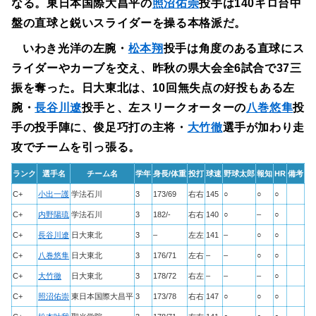
なる。東日本国際大昌平の
照沼佑崇
投手は140キロ台中
盤の直球と鋭いスライダーを操る本格派だ。
いわき光洋の左腕・
松本翔
投手は角度のある直球にス
ライダーやカーブを交え、昨秋の県大会全6試合で37三
振を奪った。日大東北は、10回無失点の好投もある左
腕・
長谷川遼
投手と、左スリークオーターの
八巻悠隼
投
手の投手陣に、俊足巧打の主将・
大竹徹
選手が加わり走
攻でチームを引っ張る。
ランク
選手名
チーム名
学年
身長/体重
投打
球速
野球太郎
報知
HR
備考
C+
小出一護
学法石川
3
173/69
右右
145
○
○
○
C+
内野陽琉
学法石川
3
182/-
右右
140
○
–
○
C+
長谷川遼
日大東北
3
–
左左
141
–
○
○
C+
八巻悠隼
日大東北
3
176/71
左右
–
–
○
○
C+
大竹徹
日大東北
3
178/72
右左
–
–
–
○
C+
照沼佑崇
東日本国際大昌平
3
173/78
右右
147
○
○
○