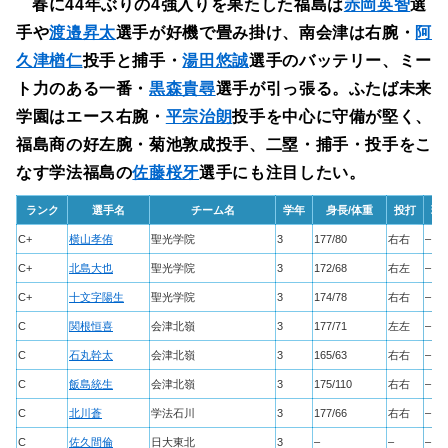
春に44年ぶりの4強入りを果たした福島は
赤岡英智
選
手や
渡邉昇太
選手が好機で畳み掛け、南会津は右腕・
阿
久津楢仁
投手と捕手・
湯田悠誠
選手のバッテリー、ミー
ト力のある一番・
黒森貴尋
選手が引っ張る。ふたば未来
学園はエース右腕・
平宗治朗
投手を中心に守備が堅く、
福島商の好左腕・菊池敦成投手、二塁・捕手・投手をこ
なす学法福島の
佐藤桜牙
選手にも注目したい。
ランク
選手名
チーム名
学年
身長/体重
投打
球
C+
横山孝侑
聖光学院
3
177/80
右右
–
C+
北島大也
聖光学院
3
172/68
右左
–
C+
十文字陽生
聖光学院
3
174/78
右右
–
C
関根恒喜
会津北嶺
3
177/71
左左
–
C
石丸幹太
会津北嶺
3
165/63
右右
–
C
飯島統生
会津北嶺
3
175/110
右右
–
C
北川蒼
学法石川
3
177/66
右右
–
C
佐久間倫
日大東北
3
–
–
–