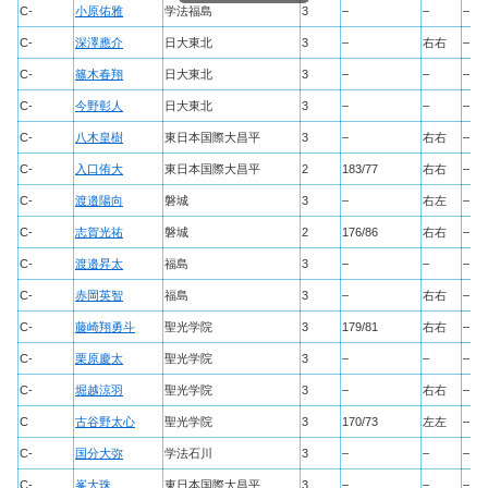
C-
小原佑雅
学法福島
3
–
–
–
C-
深澤應介
日大東北
3
–
右右
–
C-
篠木春翔
日大東北
3
–
–
–
C-
今野彰人
日大東北
3
–
–
–
C-
八木皇樹
東日本国際大昌平
3
–
右右
–
C-
入口侑大
東日本国際大昌平
2
183/77
右右
–
C-
渡邉陽向
磐城
3
–
右左
–
C-
志賀光祐
磐城
2
176/86
右右
–
C-
渡邉昇太
福島
3
–
–
–
C-
赤岡英智
福島
3
–
右右
–
C-
藤崎翔勇斗
聖光学院
3
179/81
右右
–
C-
栗原慶太
聖光学院
3
–
–
–
C-
堀越涼羽
聖光学院
3
–
右右
–
C
古谷野太心
聖光学院
3
170/73
左左
–
C-
国分大弥
学法石川
3
–
–
–
C-
峯大珠
東日本国際大昌平
3
–
–
–