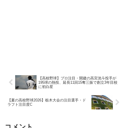
【高校野球】プロ注目・開建の高宮洸斗投手が
195球の熱投、延長11回15奪三振で創立3年目校
に初白星
【夏の高校野球2026】栃木大会の注目選手・ド
ラフト注目度C
コメント