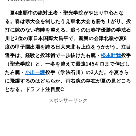
夏4連覇中の絶対王者・聖光学院がやはり中心とな
る。春は県大会を制したうえ東北大会も勝ち上がり、投
打に隙のない布陣を整える。追うのは春準優勝の学法石
川と3位の東日本国際大昌平で、新興の会津北嶺や夏8
度の甲子園出場を誇る日大東北も上位をうかがう。注目
選手は、経験と投球術で一歩抜けた右腕・
松本叶我
投手
（聖光学院）と、一冬を越えて最速145キロまで伸ばし
た右腕・
小出一護
投手（学法石川）の2人だ。今夏さら
に飛躍するのはどちらか、両右腕の存在が夏の見どころ
となる。ドラフト注目度C
スポンサーリンク