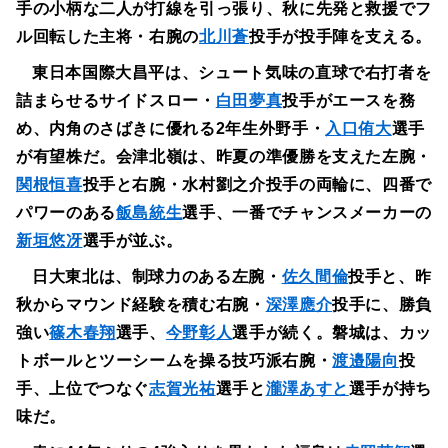
手の小柄な二人が打線を引っ張り、秋に先発と救援でフ
ル回転した主将・右腕の
北川蒼
投手が投手陣を支える。
東日本国際大昌平は、シュート気味の直球で右打者を
詰まらせるサイドスロー・
白田夢真
投手がエースを務
め、内角のさばきに優れる2年生外野手・
入口侑大
選手
が有望株だ。会津北嶺は、昨夏の準優勝を支えた左腕・
関根恒喜
投手と右腕・水村劉之介投手の両輪に、四番で
パワーのある
飯島統生
選手、一番でチャンスメーカーの
新垣悠冴
選手が並ぶ。
日大東北は、制球力のある左腕・
佐久間倫
投手と、昨
秋からマウンド経験を積む右腕・
深澤應介
投手に、勝負
強い
篠木春翔
選手、
今野彰人
選手が続く。磐城は、カッ
トボールとツーシームを操る技巧派右腕・
渡邉陽向
投
手、上位でつなぐ
志賀光祐
選手と
瀧澤あすと
選手が持ち
味だ。