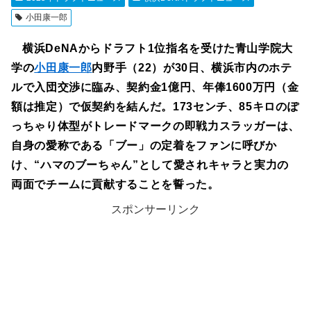
小田康一郎
横浜DeNAからドラフト1位指名を受けた青山学院大
学の
小田康一郎
内野手（22）が30日、横浜市内のホテ
ルで入団交渉に臨み、契約金1億円、年俸1600万円（金
額は推定）で仮契約を結んだ。173センチ、85キロのぽ
っちゃり体型がトレードマークの即戦力スラッガーは、
自身の愛称である「ブー」の定着をファンに呼びか
け、“ハマのブーちゃん”として愛されキャラと実力の
両面でチームに貢献することを誓った。
スポンサーリンク