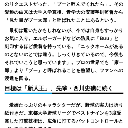
のリクエストだった。「ブーと呼んでくれたら」。その
愛称の由来は大学入学直後、青学大の安藤寧則監督から
「見た目がブー太郎」と呼ばれたことにあるという。
最初は驚いたかもしれないが、今では自身もすっかり
お気に入り。エルボーガードなどの防具に「Buu」と
刻印するほど愛着を持っている。「ニックネームがある
のとないのとでは違う。しっくりきているので、今後も
それでいこうと思っています」。プロの世界でも「康一
郎」より「ブー」と呼ばれることを熱望し、ファンへの
浸透を図る。
目標は「新人王」、先輩・西川史礁に続く
愛嬌たっぷりのキャラクターだが、野球の実力は折り
紙付きだ。東都大学野球リーグでベストナインを3度受
賞した打撃技術は、広角に打てるバットコントロールと