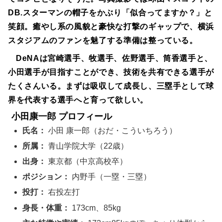
DB.スターマンの帽子をかぶり「似合ってますか？」と
笑顔。癒やし系の風貌と豪快な打撃のギャップで、横浜
スタジアムのファンを魅了する準備は整っている。
DeNAは宮崎選手、牧選手、佐野選手、筒香選手と、
小田選手が目指すことができ、技術を共有できる選手が
たくさんいる。まずは吸収して成長し、三塁手として球
界を代表する選手へと育って欲しい。
小田康一郎 プロフィール
氏名：
小田 康一郎（おだ・こういちろう）
所属：
青山学院大学（22歳）
出身：
東京都（中京高校卒）
ポジション：
内野手（一塁・三塁）
投打：
右投左打
身長・体重：
173cm、85kg