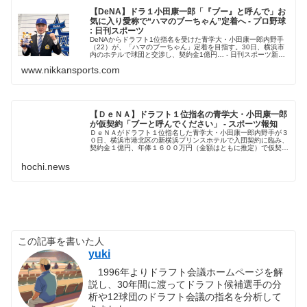
【DeNA】ドラ１小田康一郎「『ブー』と呼んで」お
気に入り愛称で“ハマのブーちゃん”定着へ - プロ野球
: 日刊スポーツ
DeNAからドラフト1位指名を受けた青学大・小田康一郎内野手
（22）が、「ハマのブーちゃん」定着を目指す。30日、横浜市
内のホテルで球団と交渉し、契約金1億円… - 日刊スポーツ新聞
社のニュースサイト、ニッカンスポーツ・コム（nikkans...
www.nikkansports.com
【ＤｅＮＡ】ドラフト１位指名の青学大・小田康一郎
が仮契約「ブーと呼んでください」 - スポーツ報知
ＤｅＮＡがドラフト１位指名した青学大・小田康一郎内野手が３
０日、横浜市港北区の新横浜プリンスホテルで入団契約に臨み、
契約金１億円、年俸１６００万円（金額はともに推定）で仮契約
を結んだ。
hochi.news
この記事を書いた人
yuki
1996年よりドラフト会議ホームページを解
説し、30年間に渡ってドラフト候補選手の分
析や12球団のドラフト会議の指名を分析して