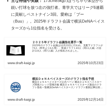
主な特徴や実績：
173cm85kgのぽっちゃり体型から
鋭い打球を放つ左の強打者。青学大ではリーグ6連覇
に貢献しベストナイン3回。愛称は「ブー
（Buu）」。2025年ドラフト会議で横浜DeNAベイス
ターズから1位指名を受ける。
２０２５年ドラフト会議指名選手一覧
2025年のドラフト会議は10月23日に行われ、支配下ドラフトが
73人（昨年より4人増）、育成ドラフト43人（同11人減）の合
計116人（同7人減）人が指名されました。
www.draft-kaigi.jp
2025年10月23日
横浜ＤｅＮＡベイスターズのドラフト指名予想
横浜ＤｅＮＡベイスターズ公式ページ 横浜ＤｅＮＡベイスター
ズ関係スレッド型掲示板 横浜ＤｅＮＡベイスターズ過去のドラ
フト指名一覧横浜DeNAベイスターズ／ドラフト最新記事以前の
ニュースはこちら補強ポイント分析１−１チーム構成表（年齢・
ポジシ...
www.draft-kaigi.jp
2025年12月14日