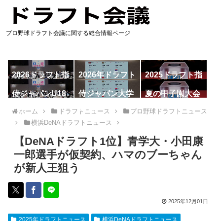
プロ野球ドラフト会議に関する総合情報ページ
2026ドラフト指
2026年ドラフト
2025ドラフト指
名予想
候補
名一覧
侍ジャパンU18
侍ジャパン大学
夏の甲子園大会
代表
代表
ホーム
ドラフトニュース
プロ野球ドラフトニュース
横浜DeNAドラフトニュース
【DeNAドラフト1位】青学大・小田康
一郎選手が仮契約、ハマのブーちゃん
が新人王狙う
2025年12月01日
2025年ドラフトニュース
横浜DeNAドラフトニュース