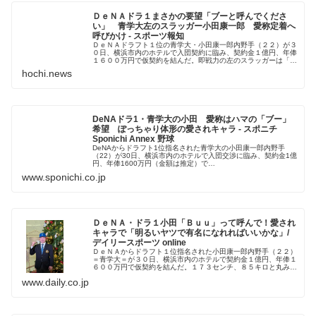
ＤｅＮＡドラ１まさかの要望「ブーと呼んでくださ
い」 青学大左のスラッガー小田康一郎 愛称定着へ
呼びかけ - スポーツ報知
ＤｅＮＡドラフト１位の青学大・小田康一郎内野手（２２）が３
０日、横浜市内のホテルで入団契約に臨み、契約金１億円、年俸
１６００万円で仮契約を結んだ。即戦力の左のスラッガーは「ブ
ーと呼んでください」と、
hochi.news
DeNAドラ1・青学大の小田 愛称はハマの「ブー」
希望 ぽっちゃり体形の愛されキャラ - スポニチ
Sponichi Annex 野球
DeNAからドラフト1位指名された青学大の小田康一郎内野手
（22）が30日、横浜市内のホテルで入団交渉に臨み、契約金1億
円、年俸1600万円（金額は推定）で…
www.sponichi.co.jp
ＤｅＮＡ・ドラ１小田「Ｂｕｕ」って呼んで！愛され
キャラで「明るいヤツで有名になれればいいかな」/
デイリースポーツ online
ＤｅＮＡからドラフト１位指名された小田康一郎内野手（２２）
＝青学大＝が３０日、横浜市内のホテルで契約金１億円、年俸１
６００万円で仮契約を結んだ。１７３センチ、８５キロと丸みを
帯びた愛嬌（あいきょう）のある風貌から愛称は「Ｂｕｕ（ブ
www.daily.co.jp
ー）」。小...