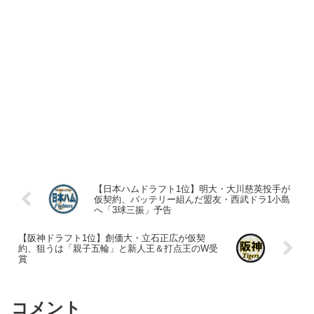
【日本ハムドラフト1位】明大・大川慈英投手が
仮契約、バッテリー組んだ盟友・西武ドラ1小島
へ「3球三振」予告
【阪神ドラフト1位】創価大・立石正広が仮契
約、狙うは「親子五輪」と新人王＆打点王のW受
賞
コメント