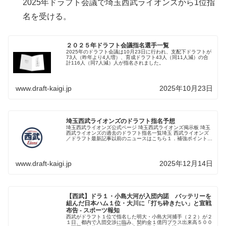
2025年ドラフト会議で埼玉西武ライオンズから1位指
名を受ける。
２０２５年ドラフト会議指名選手一覧
2025年のドラフト会議は10月23日に行われ、支配下ドラフトが
73人（昨年より4人増）、育成ドラフト43人（同11人減）の合
計116人（同7人減）人が指名されました。
www.draft-kaigi.jp
2025年10月23日
埼玉西武ライオンズのドラフト指名予想
埼玉西武ライオンズ公式ページ 埼玉西武ライオンズ掲示板 埼玉
西武ライオンズの過去のドラフト指名一覧埼玉 西武ライオンズ
／ドラフト最新記事以前のニュースはこちら１．補強ポイント分
析１−１．チーム構成表（年齢・ポジション別）：2025年埼玉西
武...
www.draft-kaigi.jp
2025年12月14日
【西武】ドラ１・小島大河が入団内諾 バッテリーを
組んだ日本ハム１位・大川に「打ち砕きたい」と宣戦
布告 - スポーツ報知
西武がドラフト１位で指名した明大・小島大河捕手（２２）が２
１日、都内で入団交渉に臨み、契約金１億円プラス出来高５００