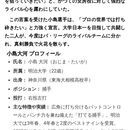
を狙っていきたい」と、かつての女房役に対して強烈な
ライバル心を露わにしていた。
この言葉を受けた小島選手は、「プロの世界では打ち
砕きたい」と力強く宣言。大学日本一を目指して共闘し
た二人が、今度はパ・リーグのライバルチームに分か
れ、真剣勝負で火花を散らす。
小島大河 プロフィール
氏名：
小島 大河（おじま・たいが）
所属：
明治大学（22歳）
出身：
神奈川県（東海大相模高校卒）
ポジション：
捕手
投打：
右投左打
主な特徴や実績：
広角に打ち分けるバットコントロ
ールとパンチ力を兼ね備えた「打てる捕手」。明治
大では3年春、4年春と2度のベストナインを受賞。