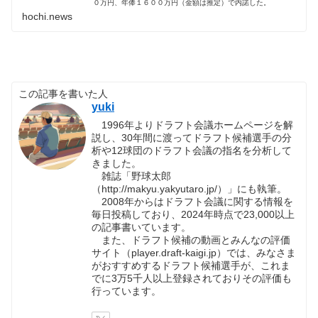
０万円、年俸１６００万円（金額は推定）で内諾した。
hochi.news
この記事を書いた人
yuki
1996年よりドラフト会議ホームページを解
説し、30年間に渡ってドラフト候補選手の分
析や12球団のドラフト会議の指名を分析して
きました。
雑誌「野球太郎
（http://makyu.yakyutaro.jp/）」にも執筆。
2008年からはドラフト会議に関する情報を
毎日投稿しており、2024年時点で23,000以上
の記事書いています。
また、ドラフト候補の動画とみんなの評価
サイト（player.draft-kaigi.jp）では、みなさま
がおすすめするドラフト候補選手が、これま
でに3万5千人以上登録されておりその評価も
行っています。