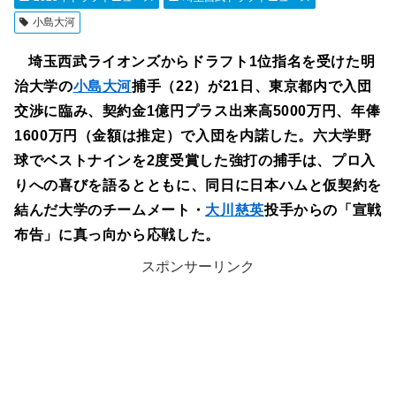
小島大河
埼玉西武ライオンズからドラフト1位指名を受けた明
治大学の
小島大河
捕手（22）が21日、東京都内で入団
交渉に臨み、契約金1億円プラス出来高5000万円、年俸
1600万円（金額は推定）で入団を内諾した。六大学野
球でベストナインを2度受賞した強打の捕手は、プロ入
りへの喜びを語るとともに、同日に日本ハムと仮契約を
結んだ大学のチームメート・
大川慈英
投手からの「宣戦
布告」に真っ向から応戦した。
スポンサーリンク