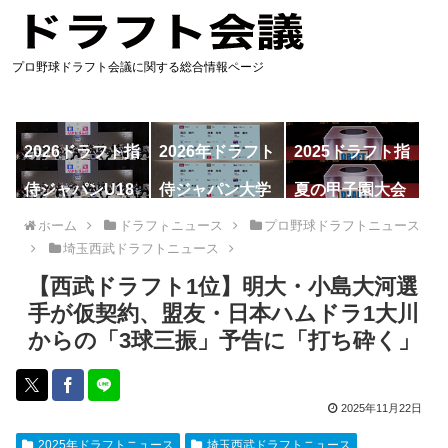
プロ野球ドラフト会議に関する総合情報ページ
2026ドラフト指
2026年ドラフト
2025ドラフト指
名予想
候補
名一覧
侍ジャパンU18
侍ジャパン大学
夏の甲子園大会
代表
代表
ホーム
ドラフトニュース
プロ野球ドラフトニュース
埼玉西武ドラフトニュース
【西武ドラフト1位】明大・小島大河選
手が仮契約、盟友・日本ハムドラ1大川
からの「3球三振」予告に「打ち砕く」
2025年11月22日
2025年ドラフトニュース
埼玉西武ドラフトニュース