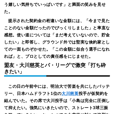
う嬉しい気持ちでいっぱいです」と満面の笑みを見せ
た。
提示された契約金の桁違いな金額には、「今まで見た
ことのない金額だったのでびっくりしました」と率直な
感想。使い道については「まだ考えていないので、貯金
したい」と即答し、グラウンド外では堅実な倹約家とし
ての一面ものぞかせた。「この金額に似合う選手になれ
れば」と、プロとしての責任感をにじませた。
盟友・大川慈英とパ・リーグで激突「打ち砕
きたい」
この日の午前中には、明治大で苦楽を共にしたバッテ
リー、日本ハムドラフト1位の
大川慈英
投手が仮契約を
結んでいた。その席で大川投手は「小島は完全に圧倒し
て抑えたい。強気にいきたいので、ストレート3球三振