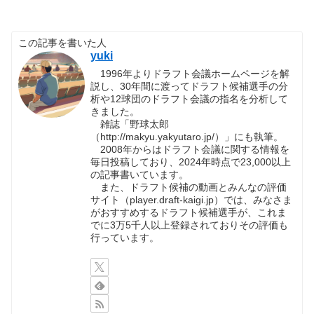
この記事を書いた人
yuki
1996年よりドラフト会議ホームページを解
説し、30年間に渡ってドラフト候補選手の分
析や12球団のドラフト会議の指名を分析して
きました。
雑誌「野球太郎
（http://makyu.yakyutaro.jp/）」にも執筆。
2008年からはドラフト会議に関する情報を
毎日投稿しており、2024年時点で23,000以上
の記事書いています。
また、ドラフト候補の動画とみんなの評価
サイト（player.draft-kaigi.jp）では、みなさま
がおすすめするドラフト候補選手が、これま
でに3万5千人以上登録されておりその評価も
行っています。