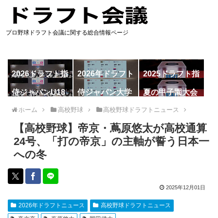
プロ野球ドラフト会議に関する総合情報ページ
2026ドラフト指
2026年ドラフト
2025ドラフト指
名予想
候補
名一覧
侍ジャパンU18
侍ジャパン大学
夏の甲子園大会
代表
代表
ホーム
高校野球
高校野球ドラフトニュース
【高校野球】帝京・蔦原悠太が高校通算
24号、「打の帝京」の主軸が誓う日本一
への冬
2025年12月01日
2026年ドラフトニュース
高校野球ドラフトニュース