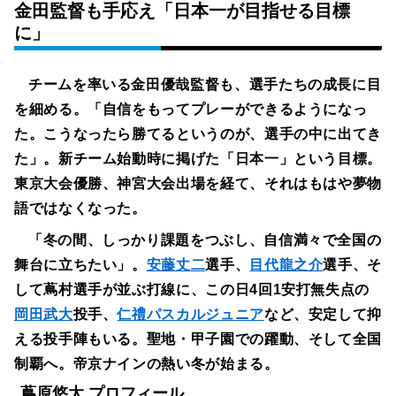
金田監督も手応え「日本一が目指せる目標
に」
チームを率いる金田優哉監督も、選手たちの成長に目
を細める。「自信をもってプレーができるようになっ
た。こうなったら勝てるというのが、選手の中に出てき
た」。新チーム始動時に掲げた「日本一」という目標。
東京大会優勝、神宮大会出場を経て、それはもはや夢物
語ではなくなった。
「冬の間、しっかり課題をつぶし、自信満々で全国の
舞台に立ちたい」。
安藤丈二
選手、
目代龍之介
選手、そ
して蔦村選手が並ぶ打線に、この日4回1安打無失点の
岡田武大
投手、
仁禮パスカルジュニア
など、安定して抑
える投手陣もいる。聖地・甲子園での躍動、そして全国
制覇へ。帝京ナインの熱い冬が始まる。
蔦原悠太 プロフィール