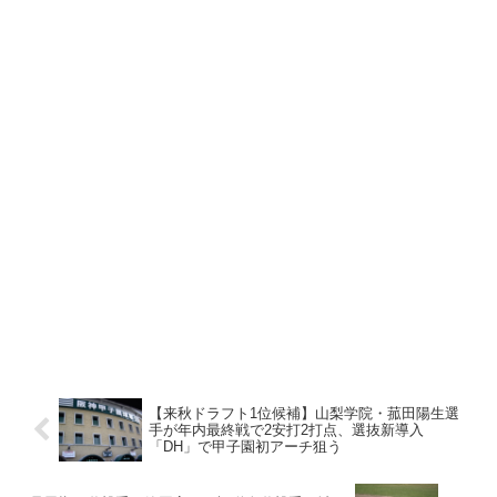
【来秋ドラフト1位候補】山梨学院・菰田陽生選
手が年内最終戦で2安打2打点、選抜新導入
「DH」で甲子園初アーチ狙う