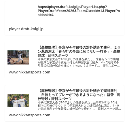
https://player.draft-kaigi.jp/PlayerList.php?
PlayerDraftYear=2026&TeamClassId=1&PlayerPo
sitionId=4
player.draft-kaigi.jp
【高校野球】帝京が今年最後の対外試合で勝利、２ラ
ン蔦原悠太「春も打の帝京に恥じない一打を」 - 高校
野球 : 日刊スポーツ
今秋の東京大会で16年ぶりの優勝を果たし、来春センバツ出場
が濃厚な帝京が千葉経大付との練習試合に臨み、4－0完封で今
年最後の対外試合を締めくくった。2点リード… - 日刊スポーツ
新聞社のニュースサイト、ニッカンスポーツ・コム（nikkans...
www.nikkansports.com
【高校野球】帝京が今年最後の対外試合で完封勝利
「自信もってプレーができるようになった」監督 - 高
校野球 : 日刊スポーツ
今秋の東京大会で16年ぶりの優勝を果たした帝京が11月30日、
都内の同校グラウンドで千葉経大付との練習試合に臨み、4－0
の完封勝利で今年最後の対外試合を締めく… - 日刊スポーツ新聞
社のニュースサイト、ニッカンスポーツ・コム（nikkans...
www.nikkansports.com