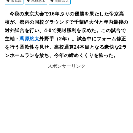
帝京高
蔦原悠太
岡田武大
今秋の東京大会で16年ぶりの優勝を果たした帝京高
校が、都内の同校グラウンドで千葉経大付と年内最後の
対外試合を行い、4-0で完封勝利を収めた。この試合で
主軸・
蔦原悠太
外野手（2年）。試合中にフォーム修正
を行う柔軟性を見せ、高校通算24本目となる豪快な2ラ
ンホームランを放ち、今年の締めくくりを飾った。
スポンサーリンク