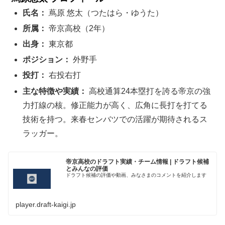
氏名：
蔦原 悠太（つたはら・ゆうた）
所属：
帝京高校（2年）
出身：
東京都
ポジション：
外野手
投打：
右投右打
主な特徴や実績：
高校通算24本塁打を誇る帝京の強
力打線の核。修正能力が高く、広角に長打を打てる
技術を持つ。来春センバツでの活躍が期待されるス
ラッガー。
帝京高校のドラフト実績・チーム情報 | ドラフト候補
とみんなの評価
ドラフト候補の評価や動画、みなさまのコメントを紹介します
player.draft-kaigi.jp