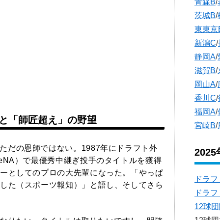
青森B
/
茨城B
/
東東京
新潟C
/
静岡A
/
滋賀B
/
岡山A
/
香川C
/
福岡A
/
と「師匠超え」の野望
宮崎B
/
ただの恩師ではない。1987年にドラフト外
202
eNA）で最優秀中継ぎ投手のタイトルを獲得
ーとしてのプロの大先輩になった。「やっぱ
ドラフ
した（スポーツ報知）」と語し、そしてさら
ドラフ
12球