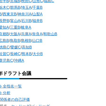
岩手B
/
宮城B
/
秋田C
/
山形C
/
福島C
栃木C
/
群馬B
/
埼玉A
/
千葉B
B
/
西東京B
/
神奈川A
/
山梨A
長野B
/
富山A
/
石川B
/
福井B
愛知A
/
三重B
/
岐阜A
京都B
/
大阪A
/
兵庫A
/
奈良A
/
和歌山B
広島B
/
鳥取B
/
島根B
/
山口B
徳島C
/
愛媛C
/
高知B
佐賀C
/
長崎C
/
熊本B
/
大分B
鹿児島C
/
沖縄A
5年ドラフト会議
ト全指名一覧
ト分析
団関係者の自己評価