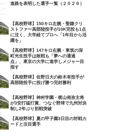
進路を表明した選手一覧（２０２６）
【高校野球】150キロ左腕・聖隷クリ
ストファー高部陸投手が10K完投も1点
に泣く、大学経てプロへ「1年目から活
躍を」
【高校野球】147キロ右腕・東筑の深
町光生投手は敗戦も「夢への通過
点」、東京の大学に進学しメジャー目
指す
【高校野球】佐野日大の鈴木有投手が
高部陸投手に投げ勝つ完封勝利
【高校野球】神村学園・梶山侑孜主将
が3安打猛打賞、つなぐ野球で九州対決
制し2年ぶり初戦突破
【高校野球】夏の甲子園3日目の対戦カ
ードと注目選手