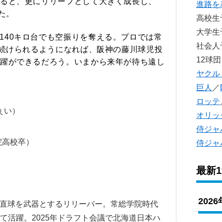
ると、更にリリーフとして大きく成長し、
進路を
た。
高校
大学
140キロ台でも空振りを奪える。プロでは常
社会
げ続けられるようになれば、阪神の藤川球児投
12球団
躍ができるだろう。いまから来年が待ち遠し
ヤクル
巨人
／
ロッテ
ぇい）
オリッ
侍ジャ
院高校卒）
侍ジャ
最新
202
の直球を武器とするリリーバー。常総学院時代
て活躍。2025年ドラフト会議で北海道日本ハ