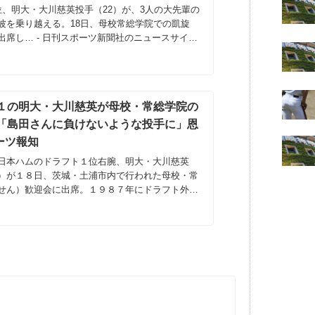
位、明大・大川慈英投手（22）が、3人の大先輩の
波を乗り越える。18日、母校常総学院での凱旋
出席し… - 日刊スポーツ新聞社のニュースサイ
（nikkans...
１の明大・大川慈英が母校・常総学院の
「島田さんに負けないような投手に」恩
ポーツ報知
日本ハムのドラフト１位右腕、明大・大川慈英
）が１８日、茨城・土浦市内で行われた母校・常
せん）歓迎会に出席。１９８７年にドラフト外で