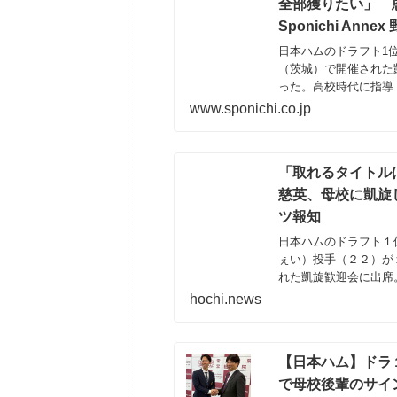
全部獲りたい」 恩
Sponichi Annex
日本ハムのドラフト1位
（茨城）で開催された
った。高校時代に指導
www.sponichi.co.jp
「取れるタイトル
慈英、母校に凱旋し
ツ報知
日本ハムのドラフト１
ぇい）投手（２２）が
れた凱旋歓迎会に出席
直也監
hochi.news
【日本ハム】ドラ
で母校後輩のサイン