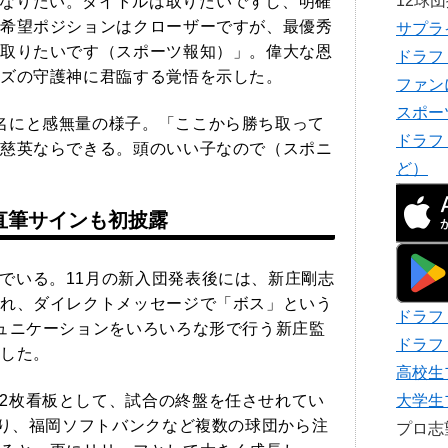
12球
なりたい。タイトルは取りたいですし、明確
希望ポジションはクローザーですが、最優秀
サプラ
取りたいです（スポーツ報知）」。偉大な恩
ドラフ
ズの守護神に君臨する覚悟を示した。
ファン
スポー
名にと感無量の様子。「ここから勝ち取って
ドラフ
慈英ならできる。頭のいい子なので（スポニ
ど）
直筆サインも初披露
でいる。11月の新入団発表後には、新庄剛志
れ、ダイレクトメッセージで「ボス」という
ドラフ
ュニケーションをいろいろな形で行う新庄監
ドラフ
した。
高校生
2枚看板として、試合の終盤を任させれてい
大学生
おり、福岡ソフトバンクなど複数の球団から注
プロ