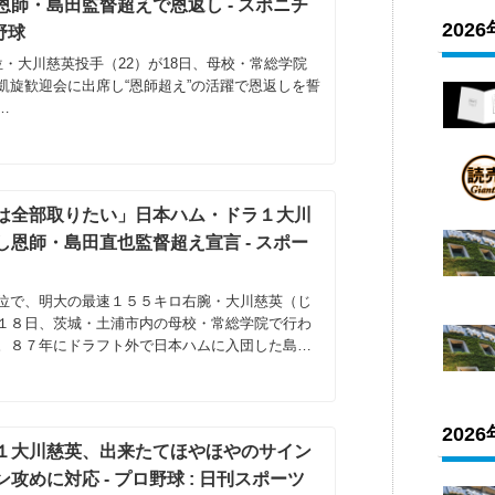
師・島田監督超えで恩返し - スポニチ
202
 野球
・大川慈英投手（22）が18日、母校・常総学院
凱旋歓迎会に出席し“恩師超え”の活躍で恩返しを誓
…
は全部取りたい」日本ハム・ドラ１大川
恩師・島田直也監督超え宣言 - スポー
位で、明大の最速１５５キロ右腕・大川慈英（じ
１８日、茨城・土浦市内の母校・常総学院で行わ
。８７年にドラフト外で日本ハムに入団した島田
202
１大川慈英、出来たてほやほやのサイン
攻めに対応 - プロ野球 : 日刊スポーツ