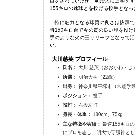
目をされていたが、明治大に進学をす
155キロの速球とを投げる投手となっ
特に魅力となる球質の良さは抜群で
時150キロ台で今の質の良い球を投
手のような火の玉リリーフとなって活
い。
大川慈英 プロフィール
氏名：
大川 慈英（おおかわ・じ
所属：
明治大学（22歳）
出身：
神奈川県平塚市（常総学
ポジション：
投手
投打：
右投左打
身長・体重：
180cm、75kg
主な特徴や実績：
最速155キロ
にプロを志し、明大で守護神とし