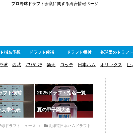
プロ野球ドラフト会議に関する総合情報ページ
ト指名予想
ドラフト候補
ドラフト番付
各球団のドラフ
野球
西武
ｿﾌﾄﾊﾞﾝｸ
楽天
ロッテ
日本ハム
オリックス
巨
ドラフト候補
2025ドラフト指名一覧
ン大学代表
夏の甲子園大会
野球ドラフトニュース
北海道日本ハムドラフトニ