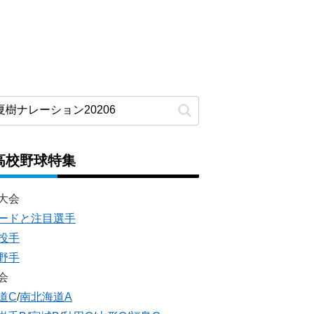
高校野球特集
大会
ードと注目選手
投手
野手
会
道C
/
南北海道A