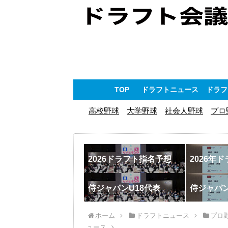
TOP
ドラフトニュース
ドラフ
高校野球
大学野球
社会人野球
プロ
2026ドラフト指名予想
2026年
侍ジャパンU18代表
侍ジャパ
ホーム
ドラフトニュース
プロ
ュース