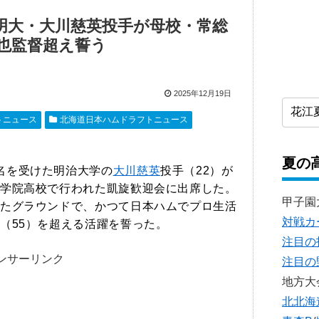
明大・大川慈英投手が母校・常総
也監督超え誓う
2025年12月19日
トニュース
北海道日本ハムドラフトニュース
夏の
名を受けた明治大学の
大川慈英
投手（22）が
学院高校で行われた凱旋歓迎会に出席した。
甲子園
たグラウンドで、かつて日本ハムでプロ生活
対戦カ
（55）を超える活躍を誓った。
注目の
ンサーリンク
注目の
地方大
北北海