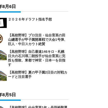
6年8月6日
２０２６年ドラフト指名予想
【高校野球】プロ注目・仙台育英の田
山纏選手が甲子園開幕戦で大会1号弾、
巨人・中日スカウト絶賛
【高校野球】自己最速146キロ・札幌
日大の石川瑛二朗投手が仙台育英に完
投も惜敗、東都で神宮・日本一を目指
す
【高校野球】夏の甲子園2日目の対戦カ
ードと注目選手
6年8月5日
【高校野球】仙台育英1年・丹羽裕聖選