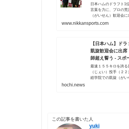
日本ハムのドラフト1
言葉を力に、プロの荒
（がいせん）歓迎会に
ト、ニッカンスポーツ・コム
www.nikkansports.com
【日本ハム】ドラ
凱旋歓迎会に出席
師超え誓う - ス
最速１５５キロを誇る
（じぇい）投手（２２
総学院での凱旋（がい
同じ日本
hochi.news
この記事を書いた人
yuki