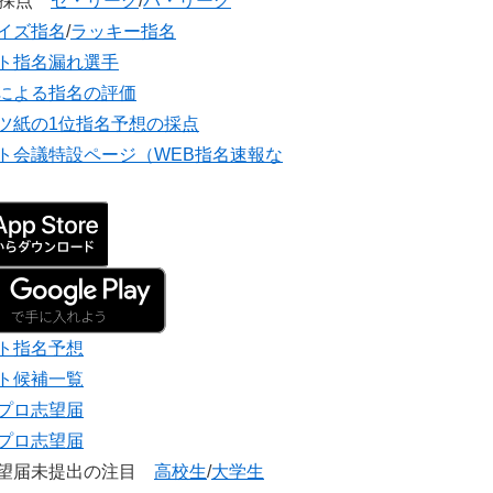
団採点
セ・リーグ
/
パ・リーグ
イズ指名
/
ラッキー指名
ト指名漏れ選手
による指名の評価
ツ紙の1位指名予想の採点
ト会議特設ページ（WEB指名速報な
ト指名予想
ト候補一覧
プロ志望届
プロ志望届
志望届未提出の注目
高校生
/
大学生