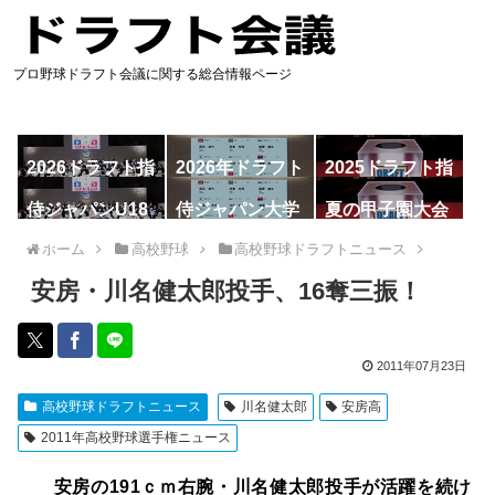
プロ野球ドラフト会議に関する総合情報ページ
2026ドラフト指
2026年ドラフト
2025ドラフト指
名予想
候補
名一覧
侍ジャパンU18
侍ジャパン大学
夏の甲子園大会
代表
代表
ホーム
高校野球
高校野球ドラフトニュース
安房・川名健太郎投手、16奪三振！
2011年07月23日
高校野球ドラフトニュース
川名健太郎
安房高
2011年高校野球選手権ニュース
安房の191ｃｍ右腕・川名健太郎投手が活躍を続け