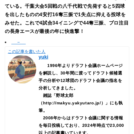
ている。千葉大会5回戦の八千代戦で先発すると5四球
を出したものの4安打16奪三振で1失点に抑える投球を
みせた。これで4試合34イニングで44奪三振、プロ注目
の長身エースが最後の年に快進撃！
－
この記事を書いた人
yuki
1996年よりドラフト会議ホームページ
を解説し、30年間に渡ってドラフト候補選
手の分析や12球団のドラフト会議の指名を
分析してきました。
雑誌「野球太郎
（http://makyu.yakyutaro.jp/）」にも執
筆。
2008年からはドラフト会議に関する情報
を毎日投稿しており、2024年時点で23,000
以上の記事書いています。