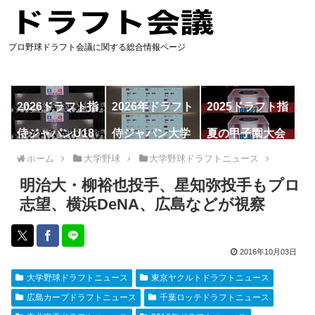
プロ野球ドラフト会議に関する総合情報ページ
2026ドラフト指
2026年ドラフト
2025ドラフト指
名予想
候補
名一覧
侍ジャパンU18
侍ジャパン大学
夏の甲子園大会
代表
代表
ホーム
大学野球
大学野球ドラフトニュース
明治大・柳裕也投手、星知弥投手もプロ
志望、横浜DeNA、広島などが視察
2016年10月03日
大学野球ドラフトニュース
東京ヤクルトドラフトニュース
広島カープドラフトニュース
千葉ロッテドラフトニュース