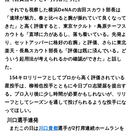
それでも視察した横浜DeNAの吉田スカウト部長は
「速球が魅力。春と比べると腕が振れていて良くなって
きた」と高く評価すると、東京ヤクルト・鳥原チーフス
カウトも「直球に力があるし、落ち着いている。先発よ
り、セットアッパーに格好の右腕」と評価、さらに東北
楽天・長島スカウト部長も「評価は既に済んでいる。ど
ういう起用法が考えられるかの確認ができた」と話し
た。
154キロリリーフとしてプロから高く評価されている
星投手は、柳裕也投手とともに今日プロ志望届を提出す
る。プロ入り後に少し時間が必要かもしれないが、リリ
ーフとしてシーズンを通して投げられるような投手にな
ってほしい。
川口選手連発
またこの日は
川口貴都
選手が2打席連続ホームランを