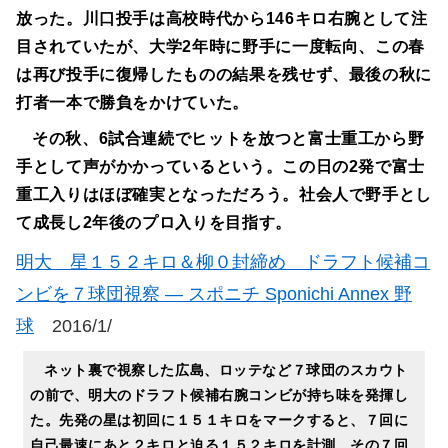
放った。川口投手は高校時代から146キロ右腕として注
目されていたが、大学2年時に野手に一度転向、この春
は再び投手に復帰したものの結果を残せず、最後の秋に
打者一本で勝負をかけていた。
その秋、6試合連続でヒットを放つと富士重工から野
手として声がかかっているという。この日の2発で富士
重工入りはほぼ確実となっただろう。社会人で野手とし
て成長し2年後のプロ入りを目指す。
明大 星１５２キロ＆柳０封締め ドラフト候補コ
ンビを７球団視察 ― スポニチ Sponichi Annex 野
球
2016/1/
ネット裏で視察した広島、ロッテなど７球団のスカウト
の前で、明大のドラフト候補右腕コンビが持ち味を発揮し
た。先発の星は初回に１５１キロをマークすると、７回に
自己最速にあと２キロと迫る１５２キロを計測。その７回