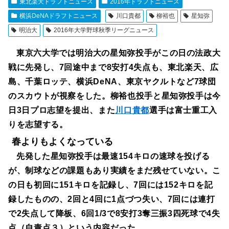
東北楽天ドラフトニュース
2016年ドラフトニュース
横浜DeNAドラフトニュース
川口貴都
柳裕也
星知弥
明治大
2016年大学野球秋季リーグニュース
東京六大学では明治大の星知弥投手がこの日の法政大
戦に先発し、7回途中まで8安打4失点も、東北楽天、広
島、千葉ロッテ、横浜DeNA、東京ヤクルトなど7球団
のスカウトが視察をした。柳裕也投手と星知弥投手は今
日3日プロ志望を提出、また
川口貴都
選手は富士重工入
りを志望する。
春よりもよくなっている
先発した星知弥投手は最速154キロの速球を投げる
が、制球などの課題もあり実績をまだ残せていない。こ
の日も初回に151キロを記録し、7回には152キロを記
録したものの、2回と4回に1点づつ失い、7回には連打
で2失点して降板、6回1/3で8安打3奪三振3四死球で4失
点（自責点３）という内容だった。