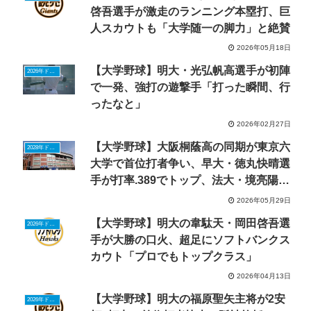
啓吾選手が激走のランニング本塁打、巨
人スカウトも「大学随一の脚力」と絶賛
2026年05月18日
【大学野球】明大・光弘帆高選手が初陣
2026年ドラフトニュース
で一発、強打の遊撃手「打った瞬間、行
ったなと」
2026年02月27日
【大学野球】大阪桐蔭高の同期が東京六
2028年ドラフトニュース
大学で首位打者争い、早大・徳丸快晴選
手が打率.389でトップ、法大・境亮陽選
手が追う
2026年05月29日
【大学野球】明大の韋駄天・岡田啓吾選
2026年ドラフトニュース
手が大勝の口火、超足にソフトバンクス
カウト「プロでもトップクラス」
2026年04月13日
【大学野球】明大の福原聖矢主将が2安
2026年ドラフトニュース