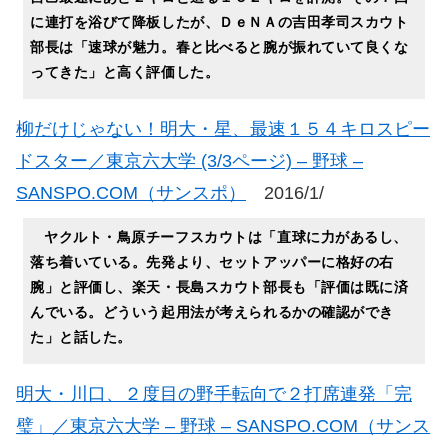
に連打を浴びて降板したが、ＤｅＮＡの吉田孝司スカウト
部長は「速球が魅力。春と比べると腕が振れていて良くな
ってきた」と高く評価した。
柳だけじゃない！明大・星、最速１５４キロスピー
ドスター／東京六大学 (3/3ページ) – 野球 –
SANSPO.COM（サンスポ）
2016/1/
ヤクルト・鳥原チーフスカウトは「直球に力があるし、
落ち着いている。先発より、セットアッパーに格好の右
腕」と評価し、楽天・長島スカウト部長も「評価は既に済
んでいる。どういう起用法が考えられるかの確認ができ
た」と話した。
明大・川口、２度目の野手転向で２打席連発「完
璧」／東京六大学 – 野球 – SANSPO.COM（サンス