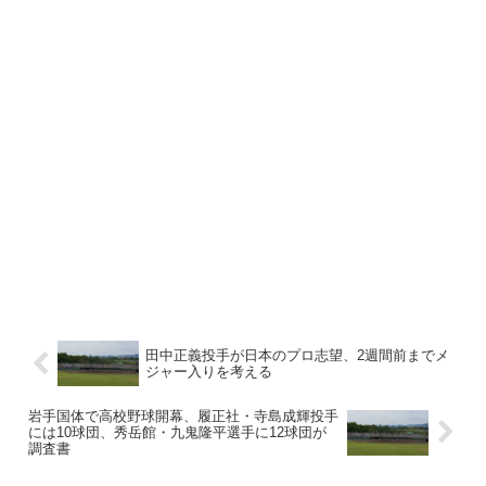
田中正義投手が日本のプロ志望、2週間前までメ
ジャー入りを考える
岩手国体で高校野球開幕、履正社・寺島成輝投手
には10球団、秀岳館・九鬼隆平選手に12球団が
調査書