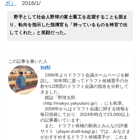
ポ）
2016/1/
野手として社会人野球の富士重工を志望することも固ま
り、転向を指示した指揮官も「持っているものを神宮で出
してくれた」と笑顔だった。
この記事を書いた人
yuki
1996年よりドラフト会議ホームページを解
説し、30年間に渡ってドラフト候補選手の分
析や12球団のドラフト会議の指名を分析して
きました。
雑誌「野球太郎
（http://makyu.yakyutaro.jp/）」にも執筆。
2008年からはドラフト会議に関する情報を
毎日投稿しており、2024年時点で23,000以上
の記事書いています。
また、ドラフト候補の動画とみんなの評価
サイト（player.draft-kaigi.jp）では、みなさま
がおすすめするドラフト候補選手が、これま