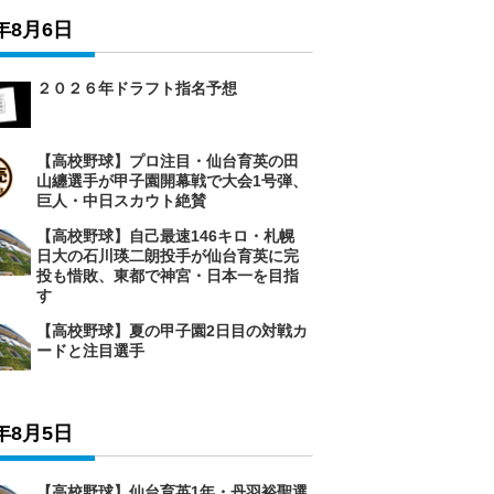
6年8月6日
２０２６年ドラフト指名予想
【高校野球】プロ注目・仙台育英の田
山纏選手が甲子園開幕戦で大会1号弾、
巨人・中日スカウト絶賛
【高校野球】自己最速146キロ・札幌
日大の石川瑛二朗投手が仙台育英に完
投も惜敗、東都で神宮・日本一を目指
す
【高校野球】夏の甲子園2日目の対戦カ
ードと注目選手
6年8月5日
【高校野球】仙台育英1年・丹羽裕聖選