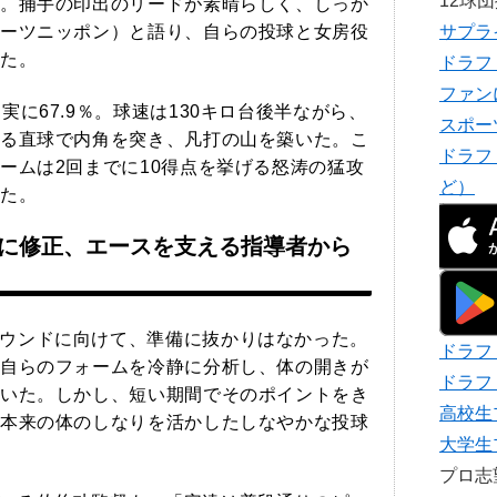
12球
。捕手の印出のリードが素晴らしく、しっか
ーツニッポン）と語り、自らの投球と女房役
サプラ
た。
ドラフ
ファン
実に67.9％。球速は130キロ台後半ながら、
スポー
る直球で内角を突き、凡打の山を築いた。こ
ドラフ
ームは2回までに10得点を挙げる怒涛の猛攻
ど）
た。
に修正、エースを支える指導者から
ウンドに向けて、準備に抜かりはなかった。
ドラフ
自らのフォームを冷静に分析し、体の開きが
ドラフ
いた。しかし、短い期間でそのポイントをき
高校生
本来の体のしなりを活かしたしなやかな投球
大学生
プロ