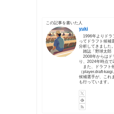
この記事を書いた人
yuki
1996年よりドラ
ってドラフト候補
分析してきました
雑誌「野球太郎（http:
2008年からは
り、2024年時点で
また、ドラフト候
（player.draf
候補選手が、これ
も行っています。