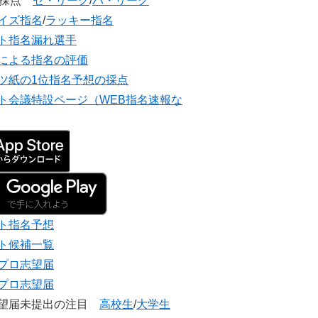
団採点
セ・リーグ
/
パ・リーグ
イズ指名
/
ラッキー指名
ト指名漏れ選手
による指名の評価
ツ紙の1位指名予想の採点
ト会議特設ページ（WEB指名速報な
ト指名予想
ト候補一覧
プロ志望届
プロ志望届
志望届未提出の注目
高校生
/
大学生