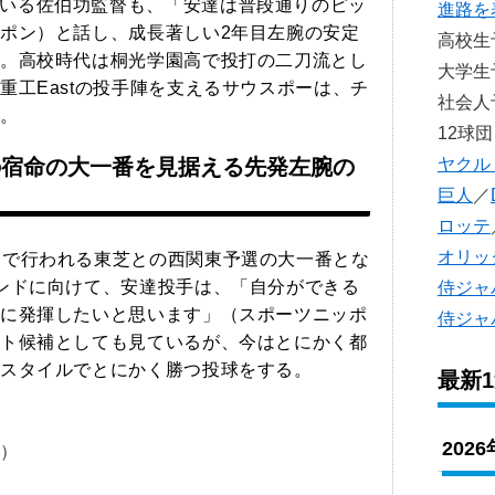
いる佐伯功監督も、「安達は普段通りのピッ
進路を
ポン）と話し、成長著しい2年目左腕の安定
高校
。高校時代は桐光学園高で投打の二刀流とし
大学
重工Eastの投手陣を支えるサウスポーは、チ
社会
。
12球団
ヤクル
との宿命の大一番を見据える先発左腕の
巨人
／
ロッテ
オリッ
ムで行われる東芝との西関東予選の大一番とな
ンドに向けて、安達投手は、「自分ができる
侍ジャ
に発揮したいと思います」（スポーツニッポ
侍ジャ
ト候補としても見ているが、今はとにかく都
スタイルでとにかく勝つ投球をする。
最新
202
た）