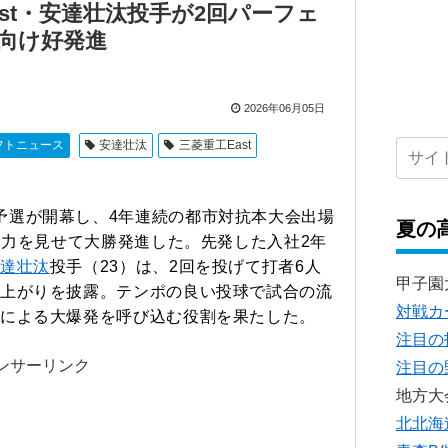
st・安達壮汰投手が2回パーフェ
向け好発進
2026年06月05日
フトニュース
安達壮汰
三菱重工East
予選が開幕し、4年連続の都市対抗本大会出場
夏の
な力を見せて大勝発進した。先発した入社2年
達壮汰
投手（23）は、2回を投げて打者6人
甲子園
上がりを披露。テンポの良い投球で試合の流
対戦カ
による大爆発を呼び込む役割を果たした。
注目の
ンサーリンク
注目の
地方大
北北海