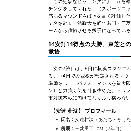
この見事なピッチングにチームを率
チングをしてくれた」（スポーツニッ
感あるマウンドさばきを高く評価した
て名を馳せ、法政大を経て名門・三菱
ームから信頼させる投手になっている
14安打14得点の大勝、東芝
覚悟
次の2戦目は、9日に横浜スタジア
る。中4日での登板が想定されるマウ
準備をして、パフォーマンスを最大限
ン）と力強く気を引き締めた。ドラフ
市対抗本戦に向けてなりふり構わない
【安達 壮汰】 プロフィール
氏名：
安達壮汰（あだち・そう
所属：
三菱重工East（2年目）