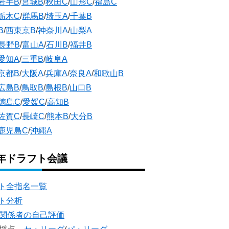
岩手B
/
宮城B
/
秋田C
/
山形C
/
福島C
栃木C
/
群馬B
/
埼玉A
/
千葉B
B
/
西東京B
/
神奈川A
/
山梨A
長野B
/
富山A
/
石川B
/
福井B
愛知A
/
三重B
/
岐阜A
京都B
/
大阪A
/
兵庫A
/
奈良A
/
和歌山B
広島B
/
鳥取B
/
島根B
/
山口B
徳島C
/
愛媛C
/
高知B
佐賀C
/
長崎C
/
熊本B
/
大分B
鹿児島C
/
沖縄A
5年ドラフト会議
ト全指名一覧
ト分析
団関係者の自己評価