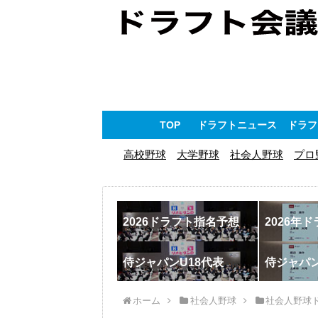
TOP
ドラフトニュース
ドラフ
高校野球
大学野球
社会人野球
プロ
2026ドラフト指名予想
2026年
侍ジャパンU18代表
侍ジャパ
ホーム
社会人野球
社会人野球