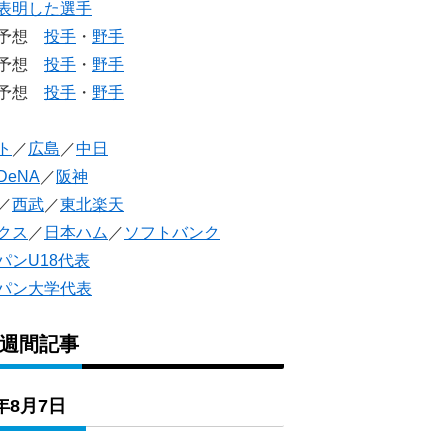
表明した選手
生予想
投手
・
野手
生予想
投手
・
野手
人予想
投手
・
野手
ト
／
広島
／
中日
DeNA
／
阪神
／
西武
／
東北楽天
クス
／
日本ハム
／
ソフトバンク
パンU18代表
パン大学代表
1週間記事
6年8月7日