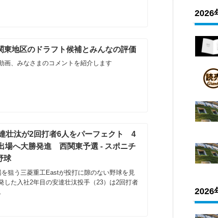
202
人-関東地区のドラフト候補とみんなの評価
動画、みなさまのコメントを紹介します
安達壮汰が2回打者6人をパーフェクト 4
場へ大勝発進 西関東予選 - スポニチ
 野球
を狙う三菱重工Eastが投打に隙のない野球を見
発した入社2年目の安達壮汰投手（23）は2回打者
202
…