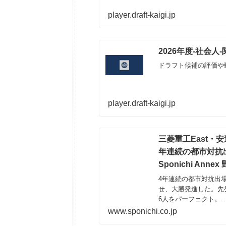
player.draft-kaigi.jp
2026年度-社会
ドラフト候補の評価や
player.draft-kaigi.jp
三菱重工East・
年連続の都市対抗出
Sponichi Annex
4年連続の都市対抗出場
せ、大勝発進した。先
6人をパーフェクト。
www.sponichi.co.jp