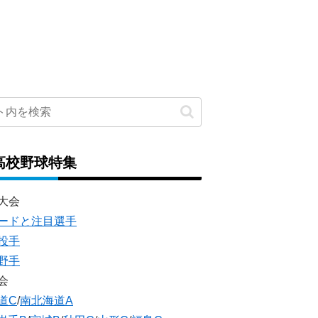
高校野球特集
大会
ードと注目選手
投手
野手
会
道C
/
南北海道A