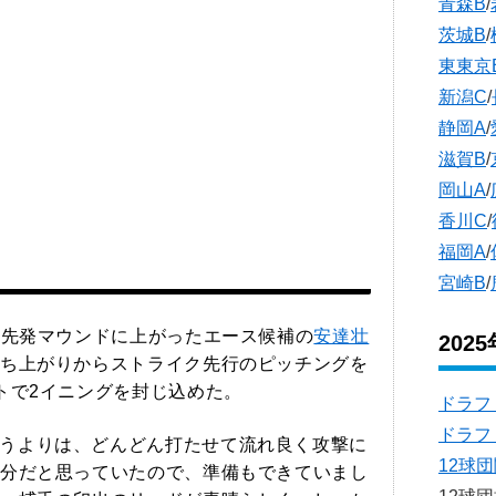
青森B
/
茨城B
/
東東京
新潟C
/
静岡A
/
滋賀B
/
岡山A
/
香川C
/
福岡A
/
宮崎B
/
tの先発マウンドに上がったエース候補の
安達壮
202
ち上がりからストライク先行のピッチングを
トで2イニングを封じ込めた。
ドラフ
ドラフ
うよりは、どんどん打たせて流れ良く攻撃に
12球
分だと思っていたので、準備もできていまし