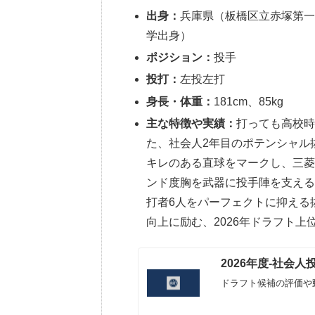
出身：
兵庫県（板橋区立赤塚第一中
学出身）
ポジション：
投手
投打：
左投左打
身長・体重：
181cm、85kg
主な特徴や実績：
打っても高校時
た、社会人2年目のポテンシャル
キレのある直球をマークし、三菱
ンド度胸を武器に投手陣を支え
打者6人をパーフェクトに抑える
向上に励む、2026年ドラフト上
2026年度-社会
ドラフト候補の評価や