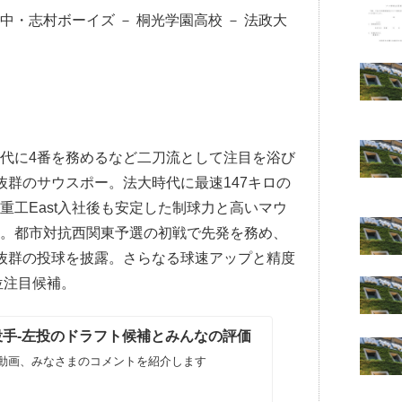
・志村ボーイズ － 桐光学園高校 － 法政大
代に4番を務めるなど二刀流として注目を浴び
抜群のサウスポー。法大時代に最速147キロの
重工East入社後も安定した制球力と高いマウ
る。都市対抗西関東予選の初戦で先発を務め、
抜群の投球を披露。さらなる球速アップと精度
位注目候補。
人投手-左投のドラフト候補とみんなの評価
動画、みなさまのコメントを紹介します