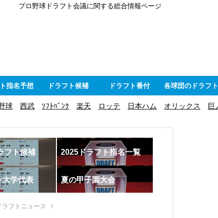
プロ野球ドラフト会議に関する総合情報ページ
ト指名予想
ドラフト候補
ドラフト番付
各球団のドラフ
野球
西武
ｿﾌﾄﾊﾞﾝｸ
楽天
ロッテ
日本ハム
オリックス
巨
ドラフト候補
2025ドラフト指名一覧
ン大学代表
夏の甲子園大会
ドラフトニュース