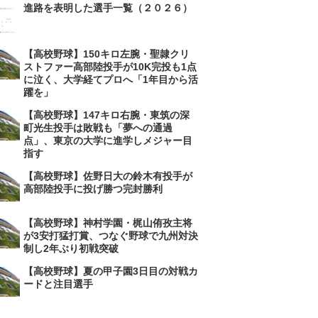
進路を表明した選手一覧（２０２６）
【高校野球】150キロ左腕・聖隷クリ
ストファー高部陸投手が10K完投も1点
に泣く、大学経てプロへ「1年目から活
躍を」
【高校野球】147キロ右腕・東筑の深
町光生投手は敗戦も「夢への通過
点」、東京の大学に進学しメジャー目
指す
【高校野球】佐野日大の鈴木有投手が
高部陸投手に投げ勝つ完封勝利
【高校野球】神村学園・梶山侑孜主将
が3安打猛打賞、つなぐ野球で九州対決
制し2年ぶり初戦突破
【高校野球】夏の甲子園3日目の対戦カ
ードと注目選手