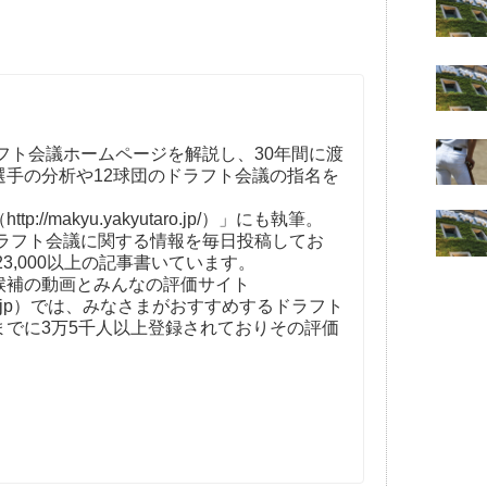
フト会議ホームページを解説し、30年間に渡
選手の分析や12球団のドラフト会議の指名を
。
//makyu.yakyutaro.jp/）」にも執筆。
ドラフト会議に関する情報を毎日投稿してお
23,000以上の記事書いています。
補の動画とみんなの評価サイト
t-kaigi.jp）では、みなさまがおすすめするドラフト
までに3万5千人以上登録されておりその評価