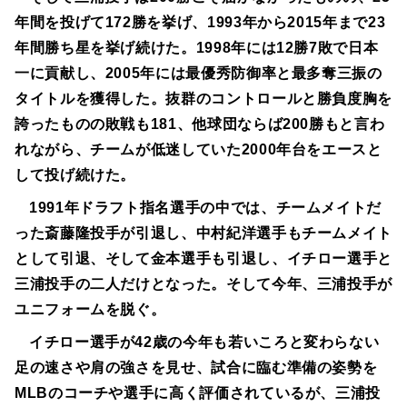
年間を投げて172勝を挙げ、1993年から2015年まで23
年間勝ち星を挙げ続けた。1998年には12勝7敗で日本
一に貢献し、2005年には最優秀防御率と最多奪三振の
タイトルを獲得した。抜群のコントロールと勝負度胸を
誇ったものの敗戦も181、他球団ならば200勝もと言わ
れながら、チームが低迷していた2000年台をエースと
して投げ続けた。
1991年ドラフト指名選手の中では、チームメイトだ
った斎藤隆投手が引退し、中村紀洋選手もチームメイト
として引退、そして金本選手も引退し、イチロー選手と
三浦投手の二人だけとなった。そして今年、三浦投手が
ユニフォームを脱ぐ。
イチロー選手が42歳の今年も若いころと変わらない
足の速さや肩の強さを見せ、試合に臨む準備の姿勢を
MLBのコーチや選手に高く評価されているが、三浦投