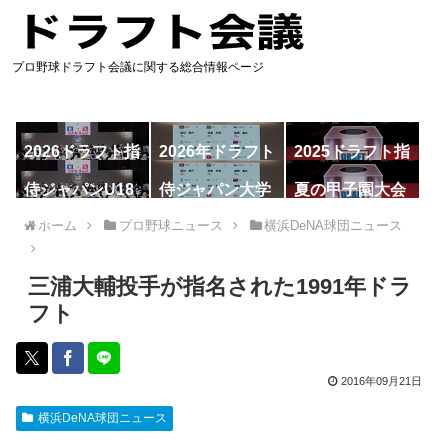
プロ野球ドラフト会議に関する総合情報ページ
2026ドラフト指
2026年ドラフト
2025ドラフト指
名予想
候補
名一覧
侍ジャパンU18
侍ジャパン大学
夏の甲子園大会
代表
代表
ホーム
プロ野球ニュース
横浜DeNA球団ニュース
三浦大輔投手が指名された1991年ドラ
フト
2016年09月21日
横浜DeNA球団ニュース