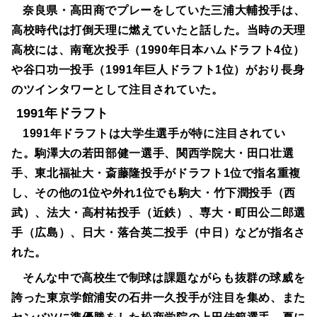
奈良県・高田商でプレーをしていた三浦大輔投手は、
高校時代は打倒天理に燃えていたと話した。当時の天理
高校には、南竜次投手（1990年日本ハムドラフト4位）
や谷口功一投手（1991年巨人ドラフト1位）がおり長身
のツインタワーとして注目されていた。
1991年ドラフト
1991年ドラフトは大学生選手が特に注目されてい
た。駒澤大の若田部健一選手、関西学院大・田口壮選
手、東北福祉大・斎藤隆投手がドラフト1位で指名重複
し、その他の1位や外れ1位でも駒大・竹下潤投手（西
武）、法大・高村祐投手（近鉄）、専大・町田公二郎選
手（広島）、日大・落合英二投手（中日）などが指名さ
れた。
そんな中で高校生で制球は課題ながらも抜群の球威を
誇った東京学館浦安の石井一久投手が注目を集め、また