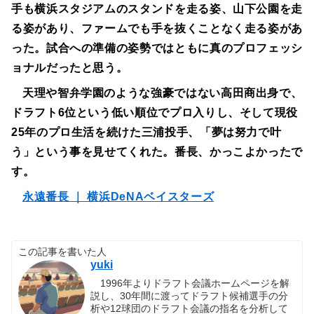
手も横浜スタジアムのスタンドを走る姿、山下公園を走
る姿があり、ファームでも手を抜くことなく走る姿があ
った。試合への準備の姿勢ではともに真のプロフェッシ
ョナルだったと思う。
天理や智弁学園のような強豪ではない高田商出身で、
ドラフト6位という低い順位でプロ入りし、そして現役
25年のプロ生活を続けた三浦投手、「夢は努力で叶
う」という事を見せてくれた。番長、かっこよかったで
す。
永遠番長 ｜ 横浜DeNAベイスターズ
この記事を書いた人
yuki
1996年よりドラフト会議ホームページを解
説し、30年間に渡ってドラフト候補選手の分
析や12球団のドラフト会議の指名を分析して