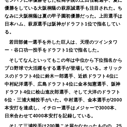
センバツに準優勝をした松商学院の上田佳範選手、夏に
優勝をしている大阪桐蔭の萩原誠選手も注目された。ち
なみに大阪桐蔭は夏の甲子園初優勝だった。上田選手は
日本ハム、萩原選手は阪神がドラフト1位で指名してい
る。
若田部健一選手を外した巨人は、天理のツインタワ
ー・谷口功一投手をドラフト1位で指名した。
そしてなんといってもこの年は中位から下位指名から
プロ野球で大活躍をする選手が登場している。オリック
スのドラフト4位に鈴木一郎選手、近鉄ドラフト4位に
中村紀洋選手、広島ドラフト4位に金本知憲選手、阪神
ドラフト4位に桧山進次郎選手、そして大洋のドラフト
6位・三浦大輔投手がいた。中村選手、金本選手が2000
本安打を達成し、イチロー選手はメジャーで3000本、
日米合わせて4000本安打を記録している。
そして三浦投手は200勝こそ届かなかったものの、25