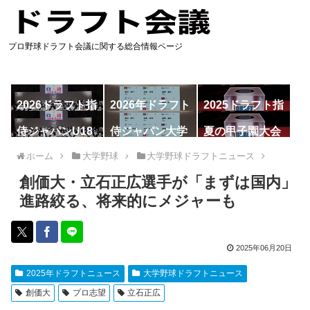
プロ野球ドラフト会議に関する総合情報ページ
2026ドラフト指
2026年ドラフト
2025ドラフト指
名予想
候補
名一覧
侍ジャパンU18
侍ジャパン大学
夏の甲子園大会
代表
代表
ホーム
大学野球
大学野球ドラフトニュース
創価大・立石正広選手が「まずは国内」
進路絞る、将来的にメジャーも
2025年06月20日
2025年ドラフトニュース
大学野球ドラフトニュース
創価大
プロ志望
立石正広