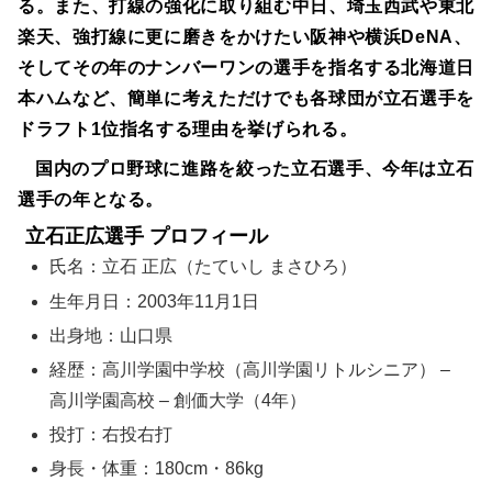
る。また、打線の強化に取り組む中日、埼玉西武や東北
楽天、強打線に更に磨きをかけたい阪神や横浜DeNA、
そしてその年のナンバーワンの選手を指名する北海道日
本ハムなど、簡単に考えただけでも各球団が立石選手を
ドラフト1位指名する理由を挙げられる。
国内のプロ野球に進路を絞った立石選手、今年は立石
選手の年となる。
立石正広選手 プロフィール
氏名：立石 正広（たていし まさひろ）
生年月日：2003年11月1日
出身地：山口県
経歴：高川学園中学校（高川学園リトルシニア） –
高川学園高校 – 創価大学（4年）
投打：右投右打
身長・体重：180cm・86kg