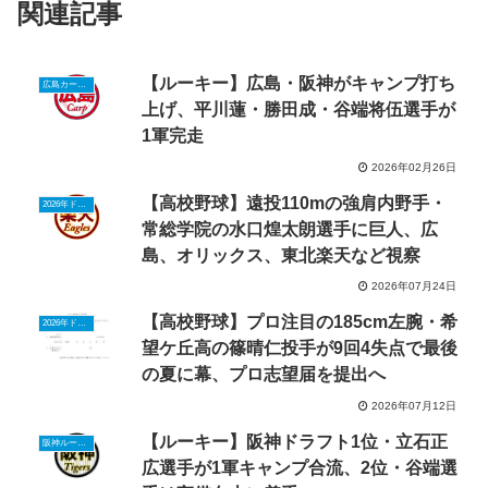
関連記事
【ルーキー】広島・阪神がキャンプ打ち
広島カープルーキーニュース
上げ、平川蓮・勝田成・谷端将伍選手が
1軍完走
2026年02月26日
【高校野球】遠投110mの強肩内野手・
2026年ドラフトニュース
常総学院の水口煌太朗選手に巨人、広
島、オリックス、東北楽天など視察
2026年07月24日
【高校野球】プロ注目の185cm左腕・希
2026年ドラフトニュース
望ケ丘高の篠晴仁投手が9回4失点で最後
の夏に幕、プロ志望届を提出へ
2026年07月12日
【ルーキー】阪神ドラフト1位・立石正
阪神ルーキーニュース
広選手が1軍キャンプ合流、2位・谷端選