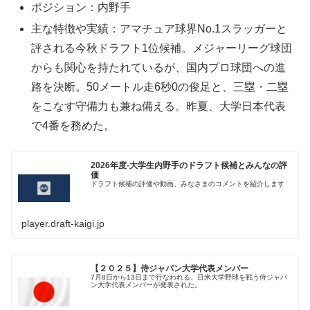
ポジション：内野手
主な特徴や実績：アマチュア球界No.1スラッガーと
評される今秋ドラフト1位候補。メジャーリーグ球団
からも関心を持たれているが、国内プロ球団への進
路を決断。50メートル走6秒0の俊足と、三塁・二塁
をこなす守備力も兼ね備える。昨夏、大学日本代表
で4番を務めた。
2026年度-大学生内野手のドラフト候補とみんなの評
価
ドラフト候補の評価や動画、みなさまのコメントを紹介します
player.draft-kaigi.jp
【２０２５】侍ジャパン大学代表メンバー
7月8日から13日まで行なわれる、日米大学野球を戦う侍ジャパ
ン大学代表メンバーが発表された。