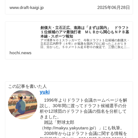
www.draft-kaigi.jp
2025年06月28日
創価大・立石正広、進路は「まずは国内」 ドラフト
１位候補のアマ最強打者 ＭＬＢから関心もＮＰＢ基
本線 - スポーツ報知
アマ球界ＮＯ１スラッガーで、今秋ドラフト１位候補の創価大・
立石正広内野手（４年）が進路を国内プロに絞ったことが１９
日、分かった。５０メートル走６秒０の俊足で、三塁に加え二塁
もこなす右の強打者にはメジ
hochi.news
この記事を書いた人
yuki
1996年よりドラフト会議ホームページを解
説し、30年間に渡ってドラフト候補選手の分
析や12球団のドラフト会議の指名を分析して
きました。
雑誌「野球太郎
（http://makyu.yakyutaro.jp/）」にも執筆。
2008年からはドラフト会議に関する情報を