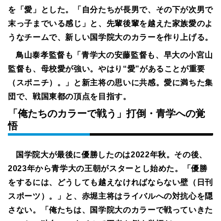
を「愛」とした。「自分たちが長男で、その下が次男で
末っ子までいる感じ」と、先輩後輩を越えた家族愛のよ
うなチームで、新しい国学院大のカラーを作り上げる。
鳥山泰孝監督も「青学大の安藤監督も、早大の小宮山
監督も、母校愛が強い。やはり“愛”があることが重要
（スポニチ）。」と新主将の思いに共感。愛に満ちた集
団で、戦国東都の頂点を目指す。
「俺たちのカラーで戦う」打倒・青学への覚
悟
国学院大が最後に優勝したのは2022年秋。その後、
2023年から青学大の王朝がスターとし始めた。「優勝
をするには、どうしても越えなければならない壁（日刊
スポーツ）。」と、赤堀主将はライバルへの対抗心を隠
さない。「俺たちは、国学院大のカラーで戦っていきた