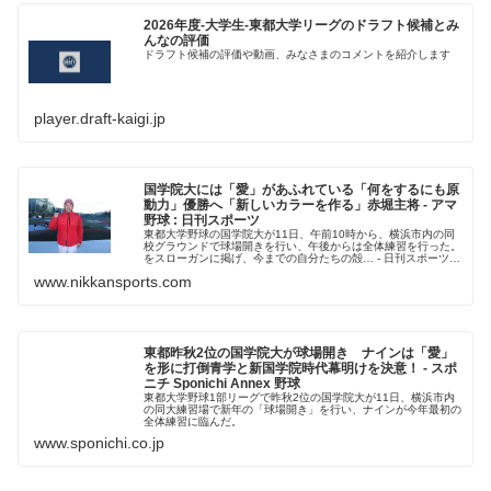
2026年度-大学生-東都大学リーグのドラフト候補とみ
んなの評価
ドラフト候補の評価や動画、みなさまのコメントを紹介します
player.draft-kaigi.jp
国学院大には「愛」があふれている「何をするにも原
動力」優勝へ「新しいカラーを作る」赤堀主将 - アマ
野球 : 日刊スポーツ
東都大学野球の国学院大が11日、午前10時から、横浜市内の同
校グラウンドで球場開きを行い、午後からは全体練習を行った。
をスローガンに掲げ、今までの自分たちの殻… - 日刊スポーツ新
聞社のニュースサイト、ニッカンスポーツ・コム（nikkans...
www.nikkansports.com
東都昨秋2位の国学院大が球場開き ナインは「愛」
を形に打倒青学と新国学院時代幕明けを決意！ - スポ
ニチ Sponichi Annex 野球
東都大学野球1部リーグで昨秋2位の国学院大が11日、横浜市内
の同大練習場で新年の「球場開き」を行い、ナインが今年最初の
全体練習に臨んだ。
www.sponichi.co.jp