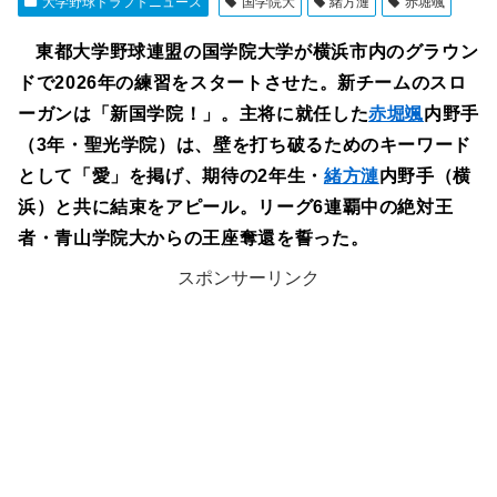
大学野球ドラフトニュース
国学院大
緒方漣
赤堀颯
東都大学野球連盟の国学院大学が横浜市内のグラウン
ドで2026年の練習をスタートさせた。新チームのスロ
ーガンは「新国学院！」。主将に就任した
赤堀颯
内野手
（3年・聖光学院）は、壁を打ち破るためのキーワード
として「愛」を掲げ、期待の2年生・
緒方漣
内野手（横
浜）と共に結束をアピール。リーグ6連覇中の絶対王
者・青山学院大からの王座奪還を誓った。
スポンサーリンク