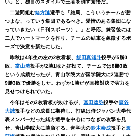
い」と、独自のスタイルで王者を倒す覚悟だ。
二遊間組む
緒方漣
選手も「結局、こういうチームが勝
つよな、っていう集団であるべき。愛情のある集団にな
っていきたい（日刊スポーツ）。」と呼応。練習後には
二人でハートマークを作り、チームの結束を象徴するポ
ーズで決意を新たにした。
昨秋は4年生の左の2枚看板、
飯田真渚斗
投手が5勝0
敗、
當山渚
投手が2勝1敗と好投て、チームでは8勝3敗
という成績だったが、青山学院大が国学院大に2連勝で
9勝3敗で優勝をした。わずか1勝だが直接対決で実力を
見せつけられていた。
今年はその2枚看板が抜けるが、
冨田遼弥
投手や
森谷
大誠
投手などの成長に期待し、打線は侍ジャパン大学代
表メンバーだった緒方選手を中心につなぎの攻撃を見
せ、青山学院大に勝負する。青学大の
鈴木泰成
投手と
渡