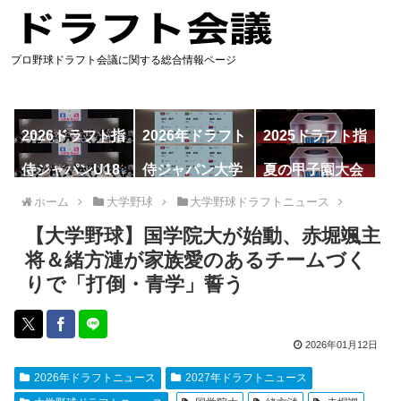
プロ野球ドラフト会議に関する総合情報ページ
2026ドラフト指
2026年ドラフト
2025ドラフト指
名予想
候補
名一覧
侍ジャパンU18
侍ジャパン大学
夏の甲子園大会
代表
代表
ホーム
大学野球
大学野球ドラフトニュース
【大学野球】国学院大が始動、赤堀颯主
将＆緒方漣が家族愛のあるチームづく
りで「打倒・青学」誓う
2026年01月12日
2026年ドラフトニュース
2027年ドラフトニュース