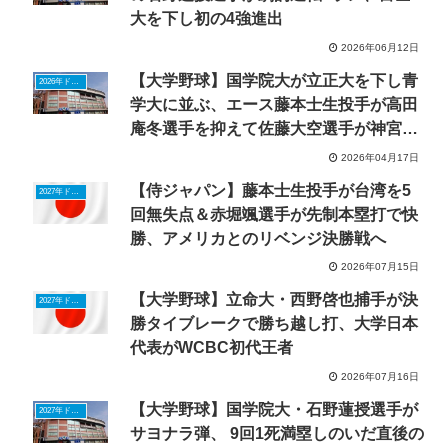
大を下し初の4強進出
2026年06月12日
【大学野球】国学院大が立正大を下し青
2026年ドラフトニュース
学大に並ぶ、エース藤本士生投手が高田
庵冬選手を抑えて佐藤大空選手が神宮1
号V弾
2026年04月17日
【侍ジャパン】藤本士生投手が台湾を5
2027年ドラフトニュース
回無失点＆赤堀颯選手が先制本塁打で快
勝、アメリカとのリベンジ決勝戦へ
2026年07月15日
【大学野球】立命大・西野啓也捕手が決
2027年ドラフトニュース
勝タイブレークで勝ち越し打、大学日本
代表がWCBC初代王者
2026年07月16日
【大学野球】国学院大・石野蓮授選手が
2027年ドラフトニュース
サヨナラ弾、 9回1死満塁しのいだ直後の