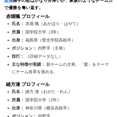
部海
捕手の壁はかなり分厚いが、家族のようなチーム力
で優勝を奪い返す。
赤堀颯 プロフィール
氏名：
赤堀 颯（あかほり・はやて）
所属：
国学院大学（3年）
出身：
福島県（聖光学院高校卒）
ポジション：
内野手（主将）
投打：
（詳細データなし）
主な特徴や実績：
新チームの主将。「愛」をテーマ
にチーム改革を進める。
緒方漣 プロフィール
氏名：
緒方 漣（おがた・れん）
所属：
国学院大学（2年）
出身：
神奈川県（横浜高校卒）
ポジション：
内野手