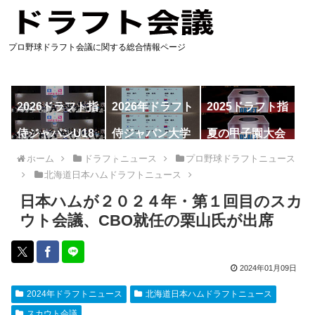
プロ野球ドラフト会議に関する総合情報ページ
2026ドラフト指
2026年ドラフト
2025ドラフト指
名予想
候補
名一覧
侍ジャパンU18
侍ジャパン大学
夏の甲子園大会
代表
代表
ホーム
ドラフトニュース
プロ野球ドラフトニュース
北海道日本ハムドラフトニュース
日本ハムが２０２４年・第１回目のスカ
ウト会議、CBO就任の栗山氏が出席
2024年01月09日
2024年ドラフトニュース
北海道日本ハムドラフトニュース
スカウト会議