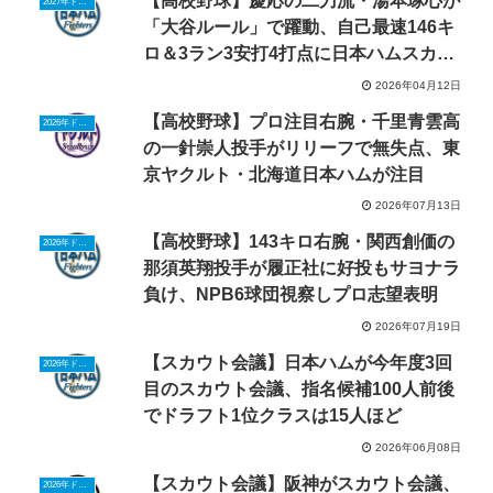
【高校野球】慶応の二刀流・湯本琢心が
2027年ドラフトニュース
「大谷ルール」で躍動、自己最速146キ
ロ＆3ラン3安打4打点に日本ハムスカウ
ト注目
2026年04月12日
【高校野球】プロ注目右腕・千里青雲高
2026年ドラフトニュース
の一針崇人投手がリリーフで無失点、東
京ヤクルト・北海道日本ハムが注目
2026年07月13日
【高校野球】143キロ右腕・関西創価の
2026年ドラフトニュース
那須英翔投手が履正社に好投もサヨナラ
負け、NPB6球団視察しプロ志望表明
2026年07月19日
【スカウト会議】日本ハムが今年度3回
2026年ドラフトニュース
目のスカウト会議、指名候補100人前後
でドラフト1位クラスは15人ほど
2026年06月08日
【スカウト会議】阪神がスカウト会議、
2026年ドラフトニュース