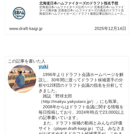
北海道日本ハムファイターズのドラフト指名予想
北海道日本ハムファイターズ公式ページ 北海道日本ハムファイ
ターズ掲示板 北海道日本ハムファイターズの過去のドラフト北
海道日本ハムファイターズ／ドラフト最新記事以前のニュースは
こちら１．補強ポイント分析１−１．チーム構成表（年齢・ポジ
ション別...
www.draft-kaigi.jp
2025年12月14日
この記事を書いた人
yuki
1996年よりドラフト会議ホームページを解
説し、30年間に渡ってドラフト候補選手の分
析や12球団のドラフト会議の指名を分析して
きました。
雑誌「野球太郎
（http://makyu.yakyutaro.jp/）」にも執筆。
2008年からはドラフト会議に関する情報を
毎日投稿しており、2024年時点で23,000以上
の記事書いています。
また、ドラフト候補の動画とみんなの評価
サイト（player.draft-kaigi.jp）では、みなさま
がおすすめするドラフト候補選手が、これま