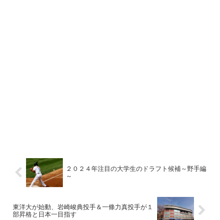
２０２４年注目の大学生のドラフト候補～野手編
～
東洋大が始動、岩崎峻典投手＆一條力真投手が１
部昇格と日本一目指す